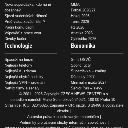
Nová superdávka: kdo na ní
MMA
dosáhne?
Fotbal 2026/27
Sjezd sudetských Němců
Hokej 2026
Proč vláda zavádí EET?
Tenis 2026
Padni komu padni
F1 2026
Výpověď z práce vzor
Atletika 2026
Divoký kačer
Cyklistika 2026
Technologie
Ekonomika
SpaceX na burze
Smrt OSVČ
Nejlepší telefony
Spořicí účty
Nejlepší AI zdarma
Superdávka – změny
Nejlepší chytré hodinky
Důchody 2027
Nejlepší VPN – srovnání
Minimální mzda 2027
Netflix filmy a seriály
Senior Pas – slevy
© 2001 - 2026 Copyright
CZECH NEWS CENTER a.s.
se sídlem náměstí Marie Schmolkové 3493/1, 100 00 Praha 10 -
Strašnice, IČO: 02346826, zapsána v OR, sp.zn. B 19490 a dodavatelé
obsahu
Autorská práva k publikovaným materiálům
Podmínky pro užívání služby informační společnosti