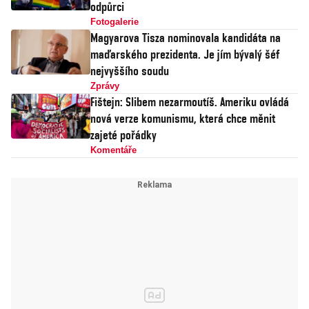
odpůrci
Fotogalerie
Magyarova Tisza nominovala kandidáta na
maďarského prezidenta. Je jím bývalý šéf
nejvyššího soudu
Zprávy
Fištejn: Slibem nezarmoutíš. Ameriku ovládá
nová verze komunismu, která chce měnit
zajeté pořádky
Komentáře