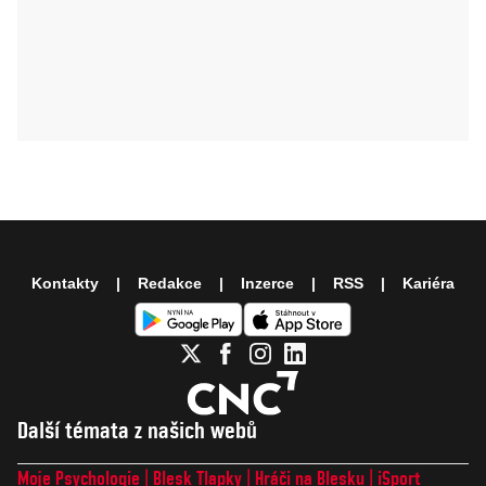
Kontakty
Redakce
Inzerce
RSS
Kariéra
Další témata z našich webů
Moje Psychologie
Blesk Tlapky
Hráči na Blesku
iSport