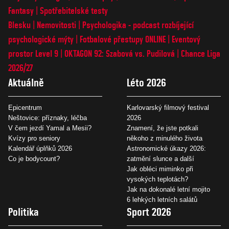
Fantasy
Spotřebitelské testy
Blesku
Nemovitosti
Psychologika - podcast rozbíjející
psychologické mýty
Fotbalové přestupy ONLINE
Eventový
prostor Level 9
OKTAGON 92: Szabová vs. Pudilová
Chance Liga
2026/27
Aktuálně
Léto 2026
Epicentrum
Karlovarský filmový festival
Neštovice: příznaky, léčba
2026
V čem jezdí Yamal a Mesii?
Znamení, že jste potkali
Kvízy pro seniory
někoho z minulého života
Kalendář úplňků 2026
Astronomické úkazy 2026:
Co je bodycount?
zatmění slunce a další
Jak obléci miminko při
vysokých teplotách?
Jak na dokonalé letní mojito
6 lehkých letních salátů
Politika
Sport 2026