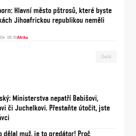
orn: Hlavní město pštrosů, které byste
lkách Jihoafrickou republikou neměli
20
08:30
Afrika
Další
ský: Ministerstva nepatří Babišovi,
vi či Juchelkovi. Přestaňte útočit, jste
ávci
o dělal muž, je to predátor! Proč