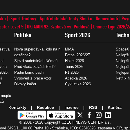
sku
iSport Fantasy
Spotřebitelské testy Blesku
Nemovitosti
Psyc
ostor Level 9
OKTAGON 92: Szabová vs. Pudilová
Chance Liga 2026/2
Politika
Sport 2026
Techn
estival
Nová superdávka: kdo na ní
MMA
SpaceX 
dosáhne?
Fotbal 2026/27
Nejlepší
ali
Sjezd sudetských Němců
Hokej 2026
Nejlepší
vota
Proč vláda zavádí EET?
Tenis 2026
Nejlepší
2026:
Padni komu padni
F1 2026
Nejlepš
ší
Výpověď z práce vzor
Atletika 2026
Netflix f
i
Divoký kačer
Cyklistika 2026
 mojito
átů
Kontakty
Redakce
Inzerce
RSS
Kariéra
© 2001 - 2026 Copyright
CZECH NEWS CENTER a.s.
vé 3493/1, 100 00 Praha 10 - Strašnice, IČO: 02346826, zapsána v OR, sp.