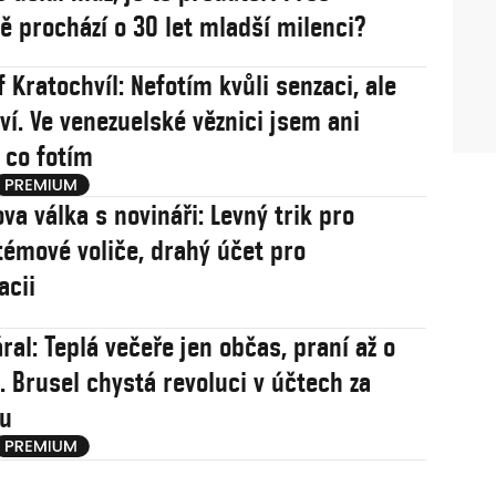
 prochází o 30 let mladší milenci?
 Kratochvíl: Nefotím kvůli senzaci, ale
ví. Ve venezuelské věznici jsem ani
, co fotím
va válka s novináři: Levný trik pro
témové voliče, drahý účet pro
acii
ral: Teplá večeře jen občas, praní až o
. Brusel chystá revoluci v účtech za
nu