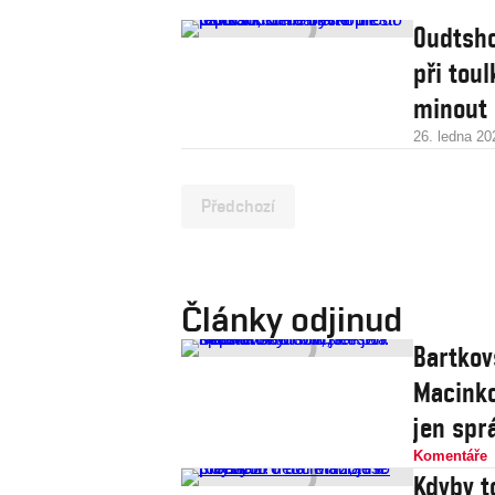
Oudtsho
při tou
minout
26. ledna 20
Předchozí
Články odjinud
Bartkov
Macinko
jen spr
Komentáře
Kdyby t