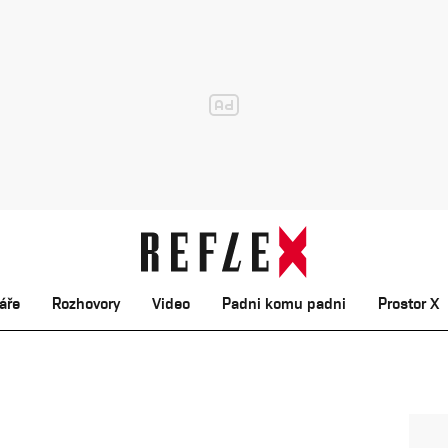
áře
Rozhovory
Video
Padni komu padni
Prostor X