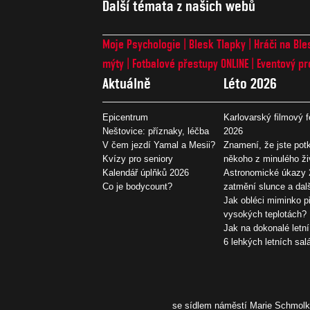
Další témata z našich webů
Moje Psychologie
Blesk Tlapky
Hráči na Ble
mýty
Fotbalové přestupy ONLINE
Eventový pr
Aktuálně
Léto 2026
Epicentrum
Karlovarský filmový f
Neštovice: příznaky, léčba
2026
V čem jezdí Yamal a Mesii?
Znamení, že jste potk
Kvízy pro seniory
někoho z minulého ži
Kalendář úplňků 2026
Astronomické úkazy 
Co je bodycount?
zatmění slunce a dal
Jak obléci miminko př
vysokých teplotách?
Jak na dokonalé letní
6 lehkých letních sal
se sídlem náměstí Marie Schmolko