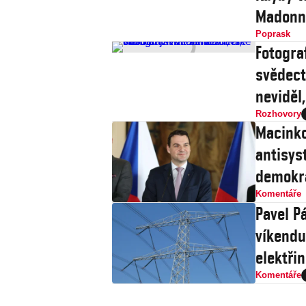
Madonně
Poprask
Fotograf
svědect
neviděl
Rozhovory
Macinko
antisys
demokr
Komentáře
Pavel Pá
víkendu
elektři
Komentáře