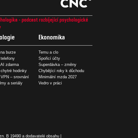
hologika - podcast rozbíjející psychologické
7
ologie
Ekonomika
na burze
Temu a clo
 telefony
Spořicí účty
 AI zdarma
Superdávka – změny
 chytré hodinky
Chybějící roky k důchodu
í VPN – srovnání
Minimální mzda 2027
ilmy a seriály
Vedro v práci
zn. B 19490 a dodavatelé obsahu