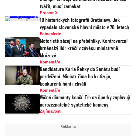
tvářit, musí zamakat
Prostor X
18 historických fotografií Bratislavy. Jak
vypadalo slovenské hlavní město v 70. letech
Fotogalerie
Motoristé sázejí na přeběhlíky. Kontroverzní
brněnský lídr kráčí v závěsu ministryně
Mrázové
Komentáře
Kandidatura Karla Řehky do Senátu budí
pozdvižení. Ministr Zůna ho kritizuje,
konkurenti haní i chválí
Komentáře
Věčné diamanty končí. Trh se šperky zaplavují
nerozeznatelné syntetické kameny
Zajímavosti