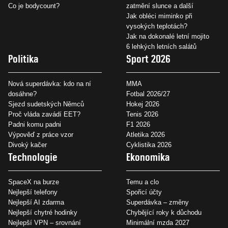
Co je bodycount?
zatmění slunce a další
Jak obléci miminko při
vysokých teplotách?
Jak na dokonalé letní mojito
6 lehkých letních salátů
Politika
Sport 2026
Nová superdávka: kdo na ní
MMA
dosáhne?
Fotbal 2026/27
Sjezd sudetských Němců
Hokej 2026
Proč vláda zavádí EET?
Tenis 2026
Padni komu padni
F1 2026
Výpověď z práce vzor
Atletika 2026
Divoký kačer
Cyklistika 2026
Technologie
Ekonomika
SpaceX na burze
Temu a clo
Nejlepší telefony
Spořicí účty
Nejlepší AI zdarma
Superdávka – změny
Nejlepší chytré hodinky
Chybějící roky k důchodu
Nejlepší VPN – srovnání
Minimální mzda 2027