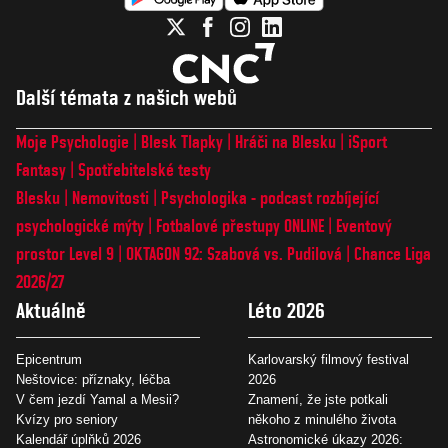
Další témata z našich webů
Moje Psychologie
Blesk Tlapky
Hráči na Blesku
iSport
Fantasy
Spotřebitelské testy
Blesku
Nemovitosti
Psychologika - podcast rozbíjející
psychologické mýty
Fotbalové přestupy ONLINE
Eventový
prostor Level 9
OKTAGON 92: Szabová vs. Pudilová
Chance Liga
2026/27
Aktuálně
Léto 2026
Epicentrum
Karlovarský filmový festival
Neštovice: příznaky, léčba
2026
V čem jezdí Yamal a Mesii?
Znamení, že jste potkali
Kvízy pro seniory
někoho z minulého života
Kalendář úplňků 2026
Astronomické úkazy 2026: