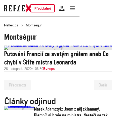
Předplatné
Reflex.cz
Montségur
Montségur
Putování Francií za svatým grálem aneb Co
chybí v Šifře mistra Leonarda
26. listopadu 2020
06:30
Evropa
Předchozí
Další
Články odjinud
Marek Adamczyk: Jsem z něj zklamaný.
Klempíř si hraje na ministra. Nestačí se tak