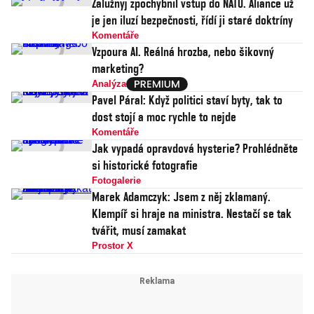
Zalužnyj zpochybnil vstup do NATO. Aliance už
je jen iluzí bezpečnosti, řídí ji staré doktríny
Komentáře
Vzpoura AI. Reálná hrozba, nebo šikovný
marketing?
Analýza
Pavel Páral: Když politici staví byty, tak to
dost stojí a moc rychle to nejde
Komentáře
Jak vypadá opravdová hysterie? Prohlédněte
si historické fotografie
Fotogalerie
Marek Adamczyk: Jsem z něj zklamaný.
Klempíř si hraje na ministra. Nestačí se tak
tvářit, musí zamakat
Prostor X