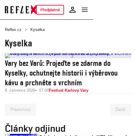
Předplatné
Reflex.cz
Kyselka
Kyselka
Vary bez Varů: Projeďte se zdarma do
Kyselky, ochutnejte historii i výběrovou
kávu a prchněte s vrchním
8. července 2026
07:00
Festival Karlovy Vary
Předchozí
Další
Články odjinud