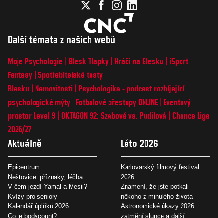
Další témata z našich webů
Moje Psychologie
Blesk Tlapky
Hráči na Blesku
iSport
Fantasy
Spotřebitelské testy
Blesku
Nemovitosti
Psychologika - podcast rozbíjející
psychologické mýty
Fotbalové přestupy ONLINE
Eventový
prostor Level 9
OKTAGON 92: Szabová vs. Pudilová
Chance Liga
2026/27
Aktuálně
Léto 2026
Epicentrum
Karlovarský filmový festival
Neštovice: příznaky, léčba
2026
V čem jezdí Yamal a Mesii?
Znamení, že jste potkali
Kvízy pro seniory
někoho z minulého života
Kalendář úplňků 2026
Astronomické úkazy 2026:
Co je bodycount?
zatmění slunce a další