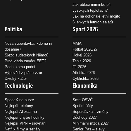
Jak obléci miminko při
vysokých teplotách?
Jak na dokonalé letní mojito
6 lehkých letních salátů
Politika
Sport 2026
Nová superdávka: kdo na ní
MMA
dosáhne?
Fotbal 2026/27
Sjezd sudetských Němců
Hokej 2026
Proč vláda zavádí EET?
Tenis 2026
Padni komu padni
F1 2026
Výpověď z práce vzor
Atletika 2026
Divoký kačer
Cyklistika 2026
Technologie
Ekonomika
SpaceX na burze
Smrt OSVČ
Nejlepší telefony
Spořicí účty
Nejlepší AI zdarma
Superdávka – změny
Nejlepší chytré hodinky
Důchody 2027
Nejlepší VPN – srovnání
Minimální mzda 2027
Netflix filmy a seriály
Senior Pas – slevy