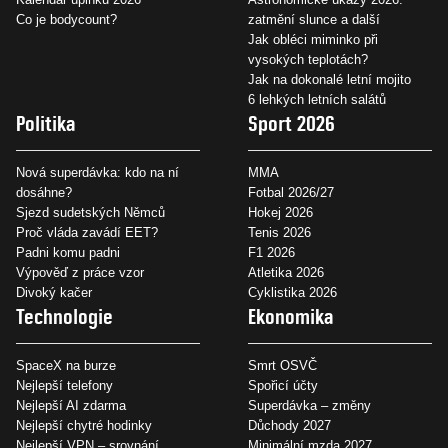
Co je bodycount?
zatmění slunce a další
Jak obléci miminko při
vysokých teplotách?
Jak na dokonalé letní mojito
6 lehkých letních salátů
Politika
Sport 2026
Nová superdávka: kdo na ní
MMA
dosáhne?
Fotbal 2026/27
Sjezd sudetských Němců
Hokej 2026
Proč vláda zavádí EET?
Tenis 2026
Padni komu padni
F1 2026
Výpověď z práce vzor
Atletika 2026
Divoký kačer
Cyklistika 2026
Technologie
Ekonomika
SpaceX na burze
Smrt OSVČ
Nejlepší telefony
Spořicí účty
Nejlepší AI zdarma
Superdávka – změny
Nejlepší chytré hodinky
Důchody 2027
Nejlepší VPN – srovnání
Minimální mzda 2027