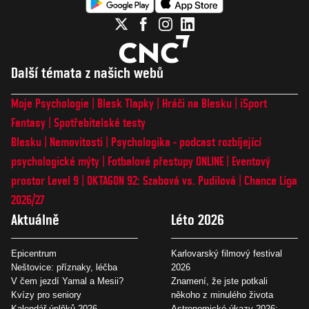
Další témata z našich webů
Moje Psychologie
Blesk Tlapky
Hráči na Blesku
iSport
Fantasy
Spotřebitelské testy
Blesku
Nemovitosti
Psychologika - podcast rozbíjející
psychologické mýty
Fotbalové přestupy ONLINE
Eventový
prostor Level 9
OKTAGON 92: Szabová vs. Pudilová
Chance Liga
2026/27
Aktuálně
Léto 2026
Epicentrum
Karlovarský filmový festival
Neštovice: příznaky, léčba
2026
V čem jezdí Yamal a Mesii?
Znamení, že jste potkali
Kvízy pro seniory
někoho z minulého života
Kalendář úplňků 2026
Astronomické úkazy 2026: