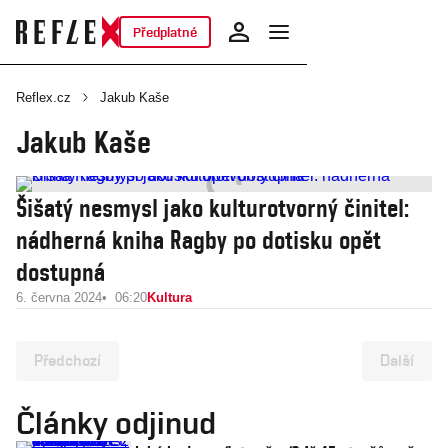
Předplatné
Reflex.cz
Jakub Kaše
Jakub Kaše
Šišatý nesmysl jako kulturotvorný činitel:
nádherná kniha Ragby po dotisku opět
dostupná
6. června 2024
06:20
Kultura
Předchozí
Další
Články odjinud