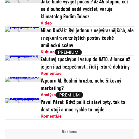
Jaké bude vyvíjet počasí? Až 45 stupňů, což
se dlouhodobě nedá vydržet, varuje
klimatolog Radim Tolasz
Video
Milan Knížák: Byl jednou z nejvýraznějších, ale
i nejkontroverznějších postav české
umělecké scény
Kultura
Zalužnyj zpochybnil vstup do NATO. Aliance už
je jen iluzí bezpečnosti, řídí ji staré doktríny
Komentáře
Vzpoura AI. Reálná hrozba, nebo šikovný
marketing?
Analýza
Pavel Páral: Když politici staví byty, tak to
dost stojí a moc rychle to nejde
Komentáře