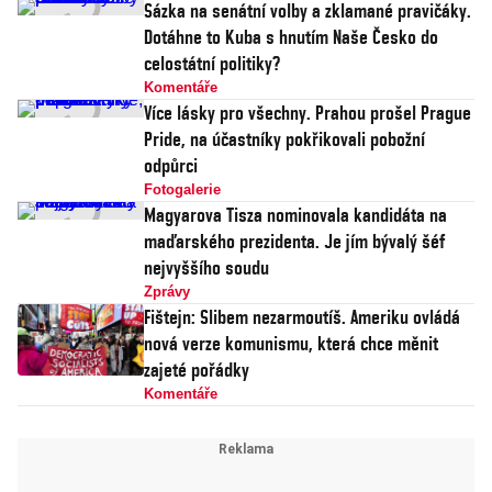
Sázka na senátní volby a zklamané pravičáky.
Dotáhne to Kuba s hnutím Naše Česko do
celostátní politiky?
Komentáře
Více lásky pro všechny. Prahou prošel Prague
Pride, na účastníky pokřikovali pobožní
odpůrci
Fotogalerie
Magyarova Tisza nominovala kandidáta na
maďarského prezidenta. Je jím bývalý šéf
nejvyššího soudu
Zprávy
Fištejn: Slibem nezarmoutíš. Ameriku ovládá
nová verze komunismu, která chce měnit
zajeté pořádky
Komentáře