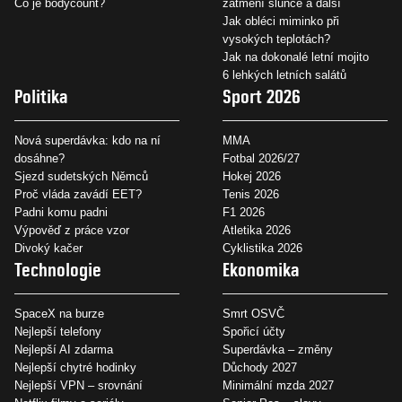
Co je bodycount?
zatmění slunce a další
Jak obléci miminko při
vysokých teplotách?
Jak na dokonalé letní mojito
6 lehkých letních salátů
Politika
Sport 2026
Nová superdávka: kdo na ní
MMA
dosáhne?
Fotbal 2026/27
Sjezd sudetských Němců
Hokej 2026
Proč vláda zavádí EET?
Tenis 2026
Padni komu padni
F1 2026
Výpověď z práce vzor
Atletika 2026
Divoký kačer
Cyklistika 2026
Technologie
Ekonomika
SpaceX na burze
Smrt OSVČ
Nejlepší telefony
Spořicí účty
Nejlepší AI zdarma
Superdávka – změny
Nejlepší chytré hodinky
Důchody 2027
Nejlepší VPN – srovnání
Minimální mzda 2027