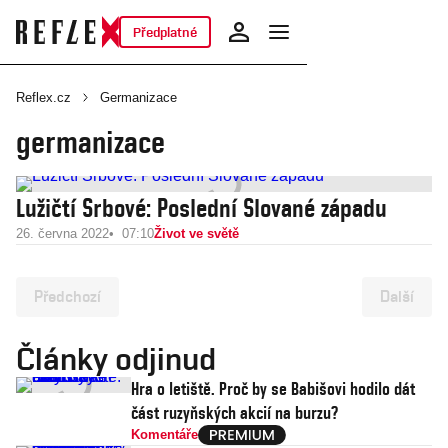
Předplatné
Reflex.cz
Germanizace
germanizace
Lužičtí Srbové: Poslední Slované západu
26. června 2022
07:10
Život ve světě
Předchozí
Další
Články odjinud
Hra o letiště. Proč by se Babišovi hodilo dát
část ruzyňských akcií na burzu?
Komentáře