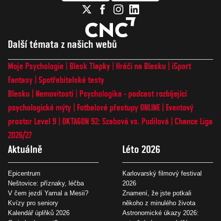
Další témata z našich webů
Moje Psychologie
Blesk Tlapky
Hráči na Blesku
iSport
Fantasy
Spotřebitelské testy
Blesku
Nemovitosti
Psychologika - podcast rozbíjející
psychologické mýty
Fotbalové přestupy ONLINE
Eventový
prostor Level 9
OKTAGON 92: Szabová vs. Pudilová
Chance Liga
2026/27
Aktuálně
Léto 2026
Epicentrum
Karlovarský filmový festival
Neštovice: příznaky, léčba
2026
V čem jezdí Yamal a Mesii?
Znamení, že jste potkali
Kvízy pro seniory
někoho z minulého života
Kalendář úplňků 2026
Astronomické úkazy 2026: