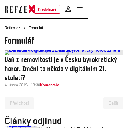
Předplatné
Reflex.cz
Formulář
Formulář
Daň z nemovitosti je v Česku byrokratický
horor. Změní to někdo v digitálním 21.
století?
4. února 2019
13:30
Komentáře
Předchozí
Další
Články odjinud