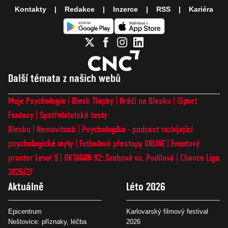
Kontakty
Redakce
Inzerce
RSS
Kariéra
Další témata z našich webů
Moje Psychologie
Blesk Tlapky
Hráči na Blesku
iSport
Fantasy
Spotřebitelské testy
Blesku
Nemovitosti
Psychologika - podcast rozbíjející
psychologické mýty
Fotbalové přestupy ONLINE
Eventový
prostor Level 9
OKTAGON 92: Szabová vs. Pudilová
Chance Liga
2026/27
Aktuálně
Léto 2026
Epicentrum
Karlovarský filmový festival
Neštovice: příznaky, léčba
2026