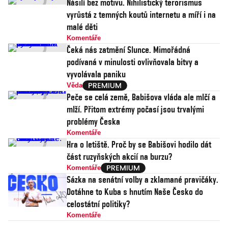
Násilí bez motivu. Nihilistický terorismus
vyrůstá z temných koutů internetu a míří i na
malé děti
Komentáře
Čeká nás zatmění Slunce. Mimořádná
podívaná v minulosti ovlivňovala bitvy a
vyvolávala paniku
Věda
Peče se celá země, Babišova vláda ale mlčí a
mlží. Přitom extrémy počasí jsou trvalými
problémy Česka
Komentáře
Hra o letiště. Proč by se Babišovi hodilo dát
část ruzyňských akcií na burzu?
Komentáře
Sázka na senátní volby a zklamané pravičáky.
Dotáhne to Kuba s hnutím Naše Česko do
celostátní politiky?
Komentáře