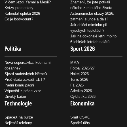
V čem jezdí Yamal a Mesii?
Znamení, že jste potkali
Kvízy pro seniory
někoho z minulého života
Kalendář úplňků 2026
Astronomické úkazy 2026:
Co je bodycount?
zatmění slunce a další
Jak obléci miminko při
vysokých teplotách?
Jak na dokonalé letní mojito
6 lehkých letních salátů
Politika
Sport 2026
Nová superdávka: kdo na ní
MMA
dosáhne?
Fotbal 2026/27
Sjezd sudetských Němců
Hokej 2026
Proč vláda zavádí EET?
Tenis 2026
Padni komu padni
F1 2026
Výpověď z práce vzor
Atletika 2026
Divoký kačer
Cyklistika 2026
Technologie
Ekonomika
SpaceX na burze
Smrt OSVČ
Nejlepší telefony
Spořicí účty