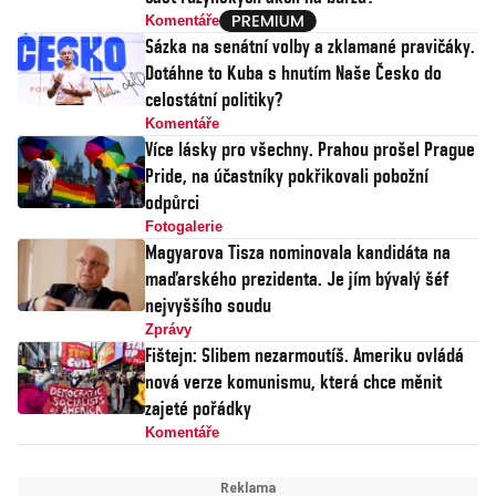
Komentáře
Sázka na senátní volby a zklamané pravičáky.
Dotáhne to Kuba s hnutím Naše Česko do
celostátní politiky?
Komentáře
Více lásky pro všechny. Prahou prošel Prague
Pride, na účastníky pokřikovali pobožní
odpůrci
Fotogalerie
Magyarova Tisza nominovala kandidáta na
maďarského prezidenta. Je jím bývalý šéf
nejvyššího soudu
Zprávy
Fištejn: Slibem nezarmoutíš. Ameriku ovládá
nová verze komunismu, která chce měnit
zajeté pořádky
Komentáře