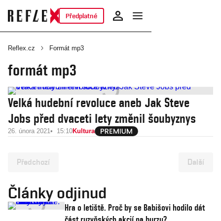
Předplatné
Reflex.cz
Formát mp3
formát mp3
Velká hudební revoluce aneb Jak Steve
Jobs před dvaceti lety změnil šoubyznys
26. února 2021
15:10
Kultura
Předchozí
Další
Články odjinud
Hra o letiště. Proč by se Babišovi hodilo dát
část ruzyňských akcií na burzu?