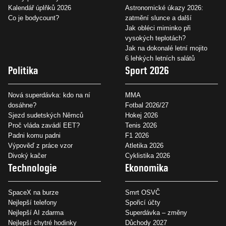
Kalendář úplňků 2026
Astronomické úkazy 2026:
Co je bodycount?
zatmění slunce a další
Jak obléci miminko při
vysokých teplotách?
Jak na dokonalé letní mojito
6 lehkých letních salátů
Politika
Sport 2026
Nová superdávka: kdo na ní
MMA
dosáhne?
Fotbal 2026/27
Sjezd sudetských Němců
Hokej 2026
Proč vláda zavádí EET?
Tenis 2026
Padni komu padni
F1 2026
Výpověď z práce vzor
Atletika 2026
Divoký kačer
Cyklistika 2026
Technologie
Ekonomika
SpaceX na burze
Smrt OSVČ
Nejlepší telefony
Spořicí účty
Nejlepší AI zdarma
Superdávka – změny
Nejlepší chytré hodinky
Důchody 2027