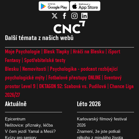
Další témata z našich webů
Moje Psychologie
Blesk Tlapky
Hráči na Blesku
iSport
Fantasy
Spotřebitelské testy
Blesku
Nemovitosti
Psychologika - podcast rozbíjející
psychologické mýty
Fotbalové přestupy ONLINE
Eventový
prostor Level 9
OKTAGON 92: Szabová vs. Pudilová
Chance Liga
2026/27
Aktuálně
Léto 2026
Epicentrum
Karlovarský filmový festival
Neštovice: příznaky, léčba
2026
V čem jezdí Yamal a Mesii?
Znamení, že jste potkali
Kvízy pro seniory
někoho z minulého života