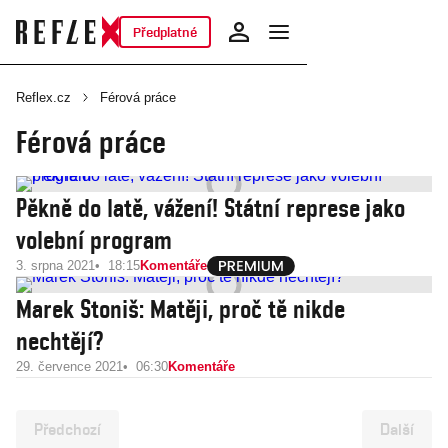
Předplatné
Reflex.cz
Férová práce
Férová práce
Pěkně do latě, vážení! Státní represe jako
volební program
3. srpna 2021
18:15
Komentáře
Marek Stoniš: Matěji, proč tě nikde
nechtějí?
29. července 2021
06:30
Komentáře
Předchozí
Další