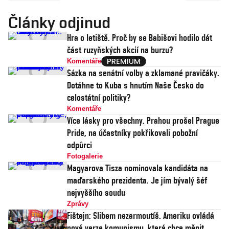
Články odjinud
Hra o letiště. Proč by se Babišovi hodilo dát
část ruzyňských akcií na burzu?
Komentáře
Sázka na senátní volby a zklamané pravičáky.
Dotáhne to Kuba s hnutím Naše Česko do
celostátní politiky?
Komentáře
Více lásky pro všechny. Prahou prošel Prague
Pride, na účastníky pokřikovali pobožní
odpůrci
Fotogalerie
Magyarova Tisza nominovala kandidáta na
maďarského prezidenta. Je jím bývalý šéf
nejvyššího soudu
Zprávy
Fištejn: Slibem nezarmoutíš. Ameriku ovládá
nová verze komunismu, která chce měnit