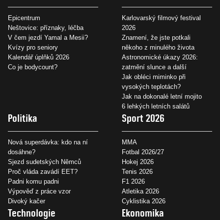
Epicentrum
Karlovarský filmový festival
Neštovice: příznaky, léčba
2026
V čem jezdí Yamal a Mesii?
Znamení, že jste potkali
Kvízy pro seniory
někoho z minulého života
Kalendář úplňků 2026
Astronomické úkazy 2026:
Co je bodycount?
zatmění slunce a další
Jak obléci miminko při
vysokých teplotách?
Jak na dokonalé letní mojito
6 lehkých letních salátů
Politika
Sport 2026
Nová superdávka: kdo na ní
MMA
dosáhne?
Fotbal 2026/27
Sjezd sudetských Němců
Hokej 2026
Proč vláda zavádí EET?
Tenis 2026
Padni komu padni
F1 2026
Výpověď z práce vzor
Atletika 2026
Divoký kačer
Cyklistika 2026
Technologie
Ekonomika