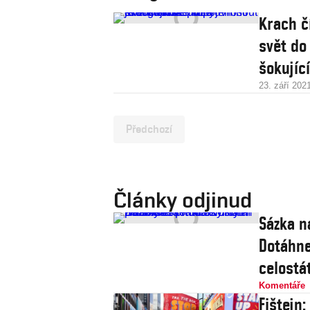
Krach č
svět do
šokující
23. září 202
Předchozí
Články odjinud
Sázka n
Dotáhne
celostát
Komentáře
Fištejn