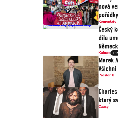
nová ve
pořádk
Komentáře
Český k
díla um
Německ
Kultura
Marek A
Všichni
Prostor X
Charles
který s
Causy