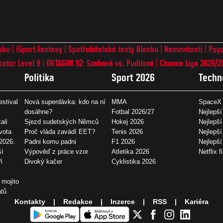
sku
iSport Fantasy
Spotřebitelské testy Blesku
Nemovitosti
Psyc
ostor Level 9
OKTAGON 92: Szabová vs. Pudilová
Chance Liga 2026/2
Politika
Sport 2026
Techn
estival
Nová superdávka: kdo na ní
MMA
SpaceX 
dosáhne?
Fotbal 2026/27
Nejlepší
ali
Sjezd sudetských Němců
Hokej 2026
Nejlepší
vota
Proč vláda zavádí EET?
Tenis 2026
Nejlepší
2026:
Padni komu padni
F1 2026
Nejlepš
ší
Výpověď z práce vzor
Atletika 2026
Netflix f
i
Divoký kačer
Cyklistika 2026
 mojito
átů
Kontakty
Redakce
Inzerce
RSS
Kariéra