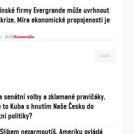
ínské firmy Evergrande může uvrhnout
 krize. Míra ekonomické propojenosti je
1
18:00
Komentáře
Další
a senátní volby a zklamané pravičáky.
 to Kuba s hnutím Naše Česko do
ní politiky?
: Slibem nezarmoutíš. Ameriku ovládá