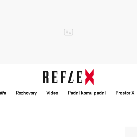
áře
Rozhovory
Video
Padni komu padni
Prostor X