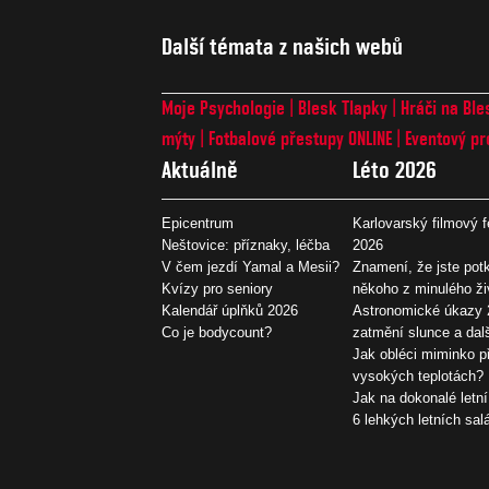
Další témata z našich webů
Moje Psychologie
Blesk Tlapky
Hráči na Ble
mýty
Fotbalové přestupy ONLINE
Eventový pr
Aktuálně
Léto 2026
Epicentrum
Karlovarský filmový f
Neštovice: příznaky, léčba
2026
V čem jezdí Yamal a Mesii?
Znamení, že jste potk
Kvízy pro seniory
někoho z minulého ži
Kalendář úplňků 2026
Astronomické úkazy 
Co je bodycount?
zatmění slunce a dal
Jak obléci miminko př
vysokých teplotách?
Jak na dokonalé letní
6 lehkých letních sal