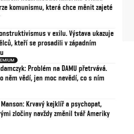
rze komunismu, která chce měnit zajeté
y
onstruktivismus v exilu. Výstava ukazuje
ělců, kteří se prosadili v západním
u
damczyk: Problém na DAMU přetrvává.
 o něm vědí, jen moc nevědí, co s ním
 Manson: Krvavý kejklíř a psychopat,
vými zločiny navždy změnil tvář Ameriky