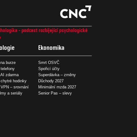
hologika - podcast rozbíjející psychologické
7
ologie
Ekonomika
na burze
Smrt OSVČ
 telefony
Spořicí účty
 AI zdarma
Superdávka – změny
 chytré hodinky
Důchody 2027
í VPN – srovnání
Minimální mzda 2027
ilmy a seriály
Senior Pas – slevy