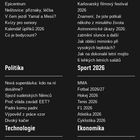
Epicentrum
Karlovarský filmový festival
Neštovice: příznaky, léčba
2026
V čem jezdí Yamal a Mesii?
Znamení, že jste potkali
Kvízy pro seniory
někoho z minulého života
Kalendář úplňků 2026
Astronomické úkazy 2026:
Co je bodycount?
zatmění slunce a další
Jak obléci miminko při
vysokých teplotách?
Jak na dokonalé letní mojito
6 lehkých letních salátů
Politika
Sport 2026
Nová superdávka: kdo na ní
MMA
dosáhne?
Fotbal 2026/27
Sjezd sudetských Němců
Hokej 2026
Proč vláda zavádí EET?
Tenis 2026
Padni komu padni
F1 2026
Výpověď z práce vzor
Atletika 2026
Divoký kačer
Cyklistika 2026
Technologie
Ekonomika