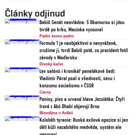
Články odjinud
Babiš Senát neovládne. S Okamurou si jdou
tvrdě po krku, Macinka vycouval
Padni komu padni
Formule 1 je neobjektivní a nevyvážená,
zrušíme ji, tvrdí Babiš poté, co prezident fotil
závody v Maďarsku
Divoký kačer
Lev salónů i kronikář panelákové šedi:
Vladimír Páral psal o všednosti, sexu i
konzumu socialismu v ČSSR
Causy
Penisy, pivo a urvaná hlava Jezulátka: Čtyři
Irové z Abú Dhabí objevují Brno
Blondýna v Arábii
Koloběh tyranie: Ruská exilová opozice si jen
dělí kůži nezabitého medvěda, systém ale
nespraví