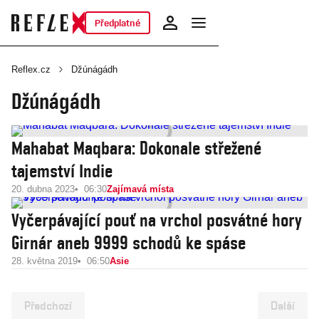
Předplatné
Reflex.cz
Džúnágádh
Džúnágádh
Mahabat Maqbara: Dokonale střežené
tajemství Indie
20. dubna 2023
06:30
Zajímavá místa
Vyčerpávající pouť na vrchol posvátné hory
Girnár aneb 9999 schodů ke spáse
28. května 2019
06:50
Asie
Předchozí
Další