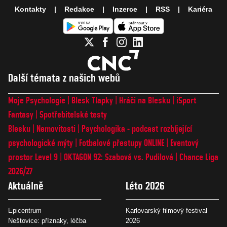
Kontakty
Redakce
Inzerce
RSS
Kariéra
Další témata z našich webů
Moje Psychologie
Blesk Tlapky
Hráči na Blesku
iSport
Fantasy
Spotřebitelské testy
Blesku
Nemovitosti
Psychologika - podcast rozbíjející
psychologické mýty
Fotbalové přestupy ONLINE
Eventový
prostor Level 9
OKTAGON 92: Szabová vs. Pudilová
Chance Liga
2026/27
Aktuálně
Léto 2026
Epicentrum
Karlovarský filmový festival
Neštovice: příznaky, léčba
2026