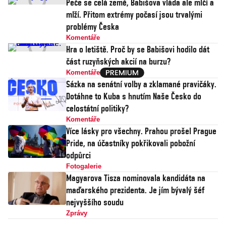
Peče se celá země, Babišova vláda ale mlčí a
mlží. Přitom extrémy počasí jsou trvalými
problémy Česka
Komentáře
Hra o letiště. Proč by se Babišovi hodilo dát
část ruzyňských akcií na burzu?
Komentáře
Sázka na senátní volby a zklamané pravičáky.
Dotáhne to Kuba s hnutím Naše Česko do
celostátní politiky?
Komentáře
Více lásky pro všechny. Prahou prošel Prague
Pride, na účastníky pokřikovali pobožní
odpůrci
Fotogalerie
Magyarova Tisza nominovala kandidáta na
maďarského prezidenta. Je jím bývalý šéf
nejvyššího soudu
Zprávy