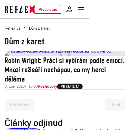
Předplatné
Reflex.cz
Dům z karet
Dům z karet
Robin Wright: Práci si vybírám podle emocí.
Mnozí režiséři nechápou, co my herci
děláme
3. září 2023
18:00
Rozhovory
Předchozí
Další
Články odjinud