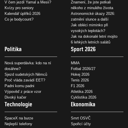
V čem jezdí Yamal a Mesii?
Znamení, že jste potkali
Kvízy pro seniory
někoho z minulého života
Kalendář úplňků 2026
Astronomické úkazy 2026:
Co je bodycount?
zatmění slunce a další
Jak obléci miminko při
vysokých teplotách?
Jak na dokonalé letní mojito
6 lehkých letních salátů
Politika
Sport 2026
Nová superdávka: kdo na ní
MMA
dosáhne?
Fotbal 2026/27
Sjezd sudetských Němců
Hokej 2026
Proč vláda zavádí EET?
Tenis 2026
Padni komu padni
F1 2026
Výpověď z práce vzor
Atletika 2026
Divoký kačer
Cyklistika 2026
Technologie
Ekonomika
SpaceX na burze
Smrt OSVČ
Nejlepší telefony
Spořicí účty