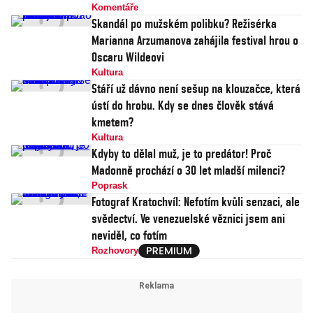
Komentáře
Skandál po mužském polibku? Režisérka
Marianna Arzumanova zahájila festival hrou o
Oscaru Wildeovi
Kultura
Stáří už dávno není sešup na klouzačce, která
ústí do hrobu. Kdy se dnes člověk stává
kmetem?
Kultura
Kdyby to dělal muž, je to predátor! Proč
Madonně prochází o 30 let mladší milenci?
Poprask
Fotograf Kratochvíl: Nefotím kvůli senzaci, ale
svědectví. Ve venezuelské věznici jsem ani
neviděl, co fotím
Rozhovory