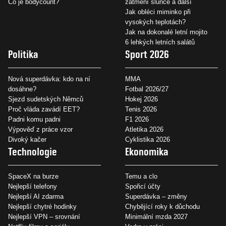
Co je bodycount?
zatmění slunce a další
Jak obléci miminko při
vysokých teplotách?
Jak na dokonalé letní mojito
6 lehkých letních salátů
Politika
Sport 2026
Nová superdávka: kdo na ní
MMA
dosáhne?
Fotbal 2026/27
Sjezd sudetských Němců
Hokej 2026
Proč vláda zavádí EET?
Tenis 2026
Padni komu padni
F1 2026
Výpověď z práce vzor
Atletika 2026
Divoký kačer
Cyklistika 2026
Technologie
Ekonomika
SpaceX na burze
Temu a clo
Nejlepší telefony
Spořicí účty
Nejlepší AI zdarma
Superdávka – změny
Nejlepší chytré hodinky
Chybějící roky k důchodu
Nejlepší VPN – srovnání
Minimální mzda 2027