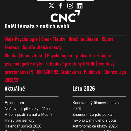
Další témata z našich webů
Moje Psychologie
Blesk Tlapky
Hráči na Blesku
iSport
Fantasy
Spotřebitelské testy
Blesku
Nemovitosti
Psychologika - podcast rozbíjející
psychologické mýty
Fotbalové přestupy ONLINE
Eventový
prostor Level 9
OKTAGON 92: Szabová vs. Pudilová
Chance Liga
2026/27
Aktuálně
Léto 2026
Epicentrum
Karlovarský filmový festival
Neštovice: příznaky, léčba
2026
V čem jezdí Yamal a Mesii?
Znamení, že jste potkali
Kvízy pro seniory
někoho z minulého života
Kalendář úplňků 2026
Astronomické úkazy 2026: