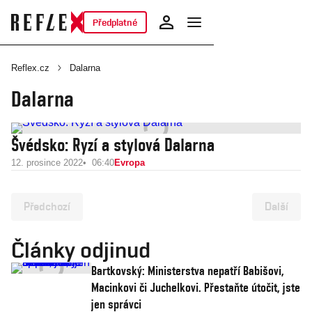
Předplatné
Reflex.cz
Dalarna
Dalarna
Švédsko: Ryzí a stylová Dalarna
12. prosince 2022
06:40
Evropa
Předchozí
Další
Články odjinud
Bartkovský: Ministerstva nepatří Babišovi,
Macinkovi či Juchelkovi. Přestaňte útočit, jste
jen správci