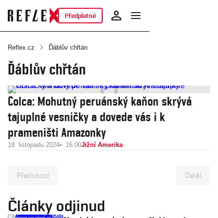
Předplatné
Reflex.cz
Ďáblův chřtán
Ďáblův chřtán
Colca: Mohutný peruánský kaňon skrývá
tajuplné vesničky a dovede vás i k
prameništi Amazonky
18. listopadu 2024
16:00
Jižní Amerika
Předchozí
Další
Články odjinud