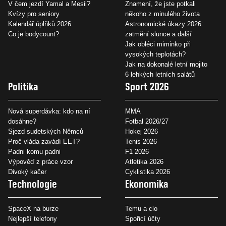
V čem jezdí Yamal a Mesii?
Znamení, že jste potkali
Kvízy pro seniory
někoho z minulého života
Kalendář úplňků 2026
Astronomické úkazy 2026:
Co je bodycount?
zatmění slunce a další
Jak obléci miminko při
vysokých teplotách?
Jak na dokonalé letní mojito
6 lehkých letních salátů
Politika
Sport 2026
Nová superdávka: kdo na ní
MMA
dosáhne?
Fotbal 2026/27
Sjezd sudetských Němců
Hokej 2026
Proč vláda zavádí EET?
Tenis 2026
Padni komu padni
F1 2026
Výpověď z práce vzor
Atletika 2026
Divoký kačer
Cyklistika 2026
Technologie
Ekonomika
SpaceX na burze
Temu a clo
Nejlepší telefony
Spořicí účty