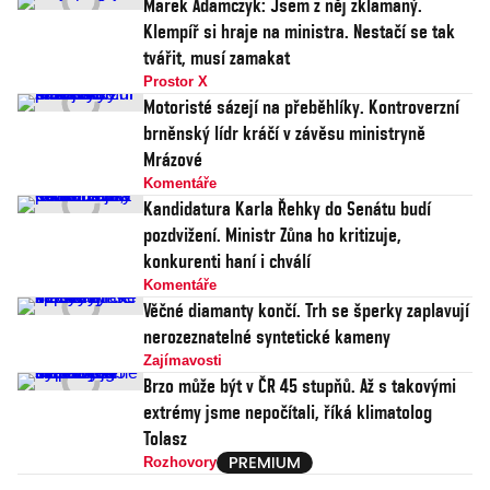
Marek Adamczyk: Jsem z něj zklamaný.
Klempíř si hraje na ministra. Nestačí se tak
tvářit, musí zamakat
Prostor X
Motoristé sázejí na přeběhlíky. Kontroverzní
brněnský lídr kráčí v závěsu ministryně
Mrázové
Komentáře
Kandidatura Karla Řehky do Senátu budí
pozdvižení. Ministr Zůna ho kritizuje,
konkurenti haní i chválí
Komentáře
Věčné diamanty končí. Trh se šperky zaplavují
nerozeznatelné syntetické kameny
Zajímavosti
Brzo může být v ČR 45 stupňů. Až s takovými
extrémy jsme nepočítali, říká klimatolog
Tolasz
Rozhovory