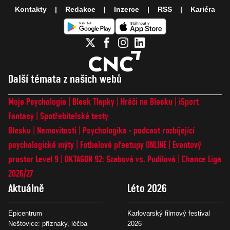
Kontakty
Redakce
Inzerce
RSS
Kariéra
Další témata z našich webů
Moje Psychologie
Blesk Tlapky
Hráči na Blesku
iSport
Fantasy
Spotřebitelské testy
Blesku
Nemovitosti
Psychologika - podcast rozbíjející
psychologické mýty
Fotbalové přestupy ONLINE
Eventový
prostor Level 9
OKTAGON 92: Szabová vs. Pudilová
Chance Liga
2026/27
Aktuálně
Léto 2026
Epicentrum
Karlovarský filmový festival
Neštovice: příznaky, léčba
2026