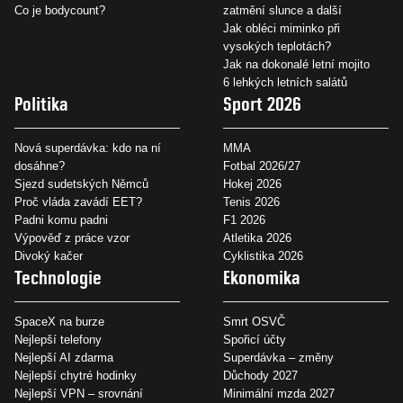
Co je bodycount?
zatmění slunce a další
Jak obléci miminko při
vysokých teplotách?
Jak na dokonalé letní mojito
6 lehkých letních salátů
Politika
Sport 2026
Nová superdávka: kdo na ní
MMA
dosáhne?
Fotbal 2026/27
Sjezd sudetských Němců
Hokej 2026
Proč vláda zavádí EET?
Tenis 2026
Padni komu padni
F1 2026
Výpověď z práce vzor
Atletika 2026
Divoký kačer
Cyklistika 2026
Technologie
Ekonomika
SpaceX na burze
Smrt OSVČ
Nejlepší telefony
Spořicí účty
Nejlepší AI zdarma
Superdávka – změny
Nejlepší chytré hodinky
Důchody 2027
Nejlepší VPN – srovnání
Minimální mzda 2027