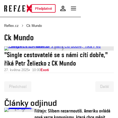
Předplatné
Reflex.cz
Ck Mundo
Ck Mundo
"Single cestovatelé se s námi cítí dobře,"
říká Petr Želiezko z CK Mundo
27. května 2025
10:00
Exoti
Předchozí
Další
Články odjinud
Fištejn: Slibem nezarmoutíš. Ameriku ovládá
nová verze komunismu, která chce měnit