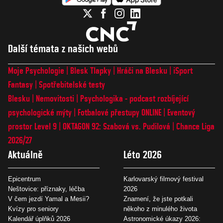
Další témata z našich webů
Moje Psychologie
Blesk Tlapky
Hráči na Blesku
iSport
Fantasy
Spotřebitelské testy
Blesku
Nemovitosti
Psychologika - podcast rozbíjející
psychologické mýty
Fotbalové přestupy ONLINE
Eventový
prostor Level 9
OKTAGON 92: Szabová vs. Pudilová
Chance Liga
2026/27
Aktuálně
Léto 2026
Epicentrum
Karlovarský filmový festival
Neštovice: příznaky, léčba
2026
V čem jezdí Yamal a Mesii?
Znamení, že jste potkali
Kvízy pro seniory
někoho z minulého života
Kalendář úplňků 2026
Astronomické úkazy 2026: