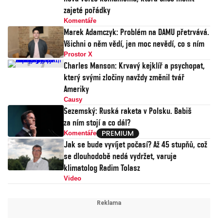
zajeté pořádky
Komentáře
Marek Adamczyk: Problém na DAMU přetrvává.
Všichni o něm vědí, jen moc nevědí, co s ním
Prostor X
Charles Manson: Krvavý kejklíř a psychopat,
který svými zločiny navždy změnil tvář
Ameriky
Causy
Sezemský: Ruská raketa v Polsku. Babiš
za ním stojí a co dál?
Komentáře
Jak se bude vyvíjet počasí? Až 45 stupňů, což
se dlouhodobě nedá vydržet, varuje
klimatolog Radim Tolasz
Video