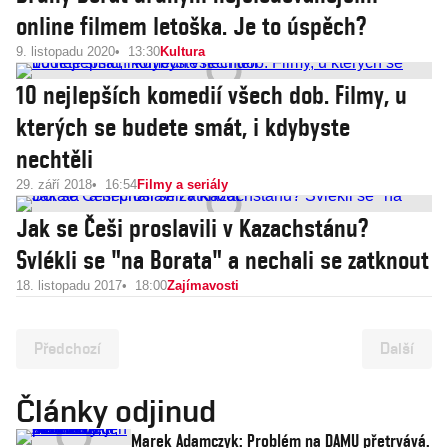
online filmem letoška. Je to úspěch?
9. listopadu 2020
13:30
Kultura
10 nejlepších komedií všech dob. Filmy, u
kterých se budete smát, i kdybyste
nechtěli
29. září 2018
16:54
Filmy a seriály
Jak se Češi proslavili v Kazachstánu?
Svlékli se "na Borata" a nechali se zatknout
18. listopadu 2017
18:00
Zajímavosti
Předchozí
Další
Články odjinud
Marek Adamczyk: Problém na DAMU přetrvává.