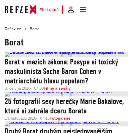
Předplatné
Reflex.cz
Borat
Borat
Borat v mezích zákona: Posype si toxický
maskulinista Sacha Baron Cohen v
matriarchátu hlavu popelem?
3. června 2026
07:00
Filmy a seriály
25 fotografií sexy herečky Marie Bakalove,
která si zahrála dceru Borata
14. listopadu 2020
07:15
Fotogalerie
Druhý Borat druhým nejsledovanějším