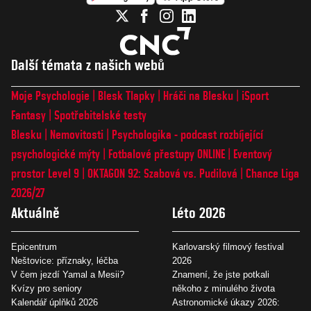
Další témata z našich webů
Moje Psychologie
Blesk Tlapky
Hráči na Blesku
iSport
Fantasy
Spotřebitelské testy
Blesku
Nemovitosti
Psychologika - podcast rozbíjející
psychologické mýty
Fotbalové přestupy ONLINE
Eventový
prostor Level 9
OKTAGON 92: Szabová vs. Pudilová
Chance Liga
2026/27
Aktuálně
Léto 2026
Epicentrum
Karlovarský filmový festival
Neštovice: příznaky, léčba
2026
V čem jezdí Yamal a Mesii?
Znamení, že jste potkali
Kvízy pro seniory
někoho z minulého života
Kalendář úplňků 2026
Astronomické úkazy 2026: