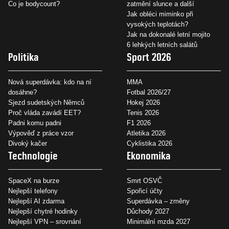
Co je bodycount?
zatmění slunce a další
Jak obléci miminko při
vysokých teplotách?
Jak na dokonalé letní mojito
6 lehkých letních salátů
Politika
Sport 2026
Nová superdávka: kdo na ní
MMA
dosáhne?
Fotbal 2026/27
Sjezd sudetských Němců
Hokej 2026
Proč vláda zavádí EET?
Tenis 2026
Padni komu padni
F1 2026
Výpověď z práce vzor
Atletika 2026
Divoký kačer
Cyklistika 2026
Technologie
Ekonomika
SpaceX na burze
Smrt OSVČ
Nejlepší telefony
Spořicí účty
Nejlepší AI zdarma
Superdávka – změny
Nejlepší chytré hodinky
Důchody 2027
Nejlepší VPN – srovnání
Minimální mzda 2027