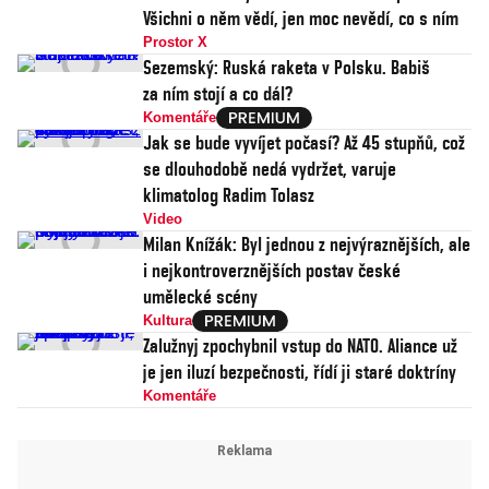
Všichni o něm vědí, jen moc nevědí, co s ním
Prostor X
Sezemský: Ruská raketa v Polsku. Babiš
za ním stojí a co dál?
Komentáře
Jak se bude vyvíjet počasí? Až 45 stupňů, což
se dlouhodobě nedá vydržet, varuje
klimatolog Radim Tolasz
Video
Milan Knížák: Byl jednou z nejvýraznějších, ale
i nejkontroverznějších postav české
umělecké scény
Kultura
Zalužnyj zpochybnil vstup do NATO. Aliance už
je jen iluzí bezpečnosti, řídí ji staré doktríny
Komentáře