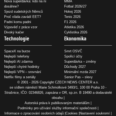
Nová superdávka: kdo na ní
MMA
dosáhne?
Fotbal 2026/27
Sjezd sudetských Němců
Hokej 2026
Proč vláda zavádí EET?
Tenis 2026
Padni komu padni
F1 2026
Výpověď z práce vzor
Atletika 2026
Divoký kačer
Cyklistika 2026
Technologie
Ekonomika
SpaceX na burze
Smrt OSVČ
Nejlepší telefony
Spořicí účty
Nejlepší AI zdarma
Superdávka – změny
Nejlepší chytré hodinky
Důchody 2027
Nejlepší VPN – srovnání
Minimální mzda 2027
Netflix filmy a seriály
Senior Pas – slevy
© 2001 - 2026 Copyright
CZECH NEWS CENTER a.s.
se sídlem náměstí Marie Schmolkové 3493/1, 100 00 Praha 10 -
Strašnice, IČO: 02346826, zapsána v OR, sp.zn. B 19490 a dodavatelé
obsahu
Autorská práva k publikovaným materiálům
Podmínky pro užívání služby informační společnosti
Informace o zpracování osobních údajů
Cookies
Nastavení soukromí