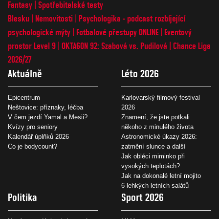
Fantasy
Spotřebitelské testy
Blesku
Nemovitosti
Psychologika - podcast rozbíjející
psychologické mýty
Fotbalové přestupy ONLINE
Eventový
prostor Level 9
OKTAGON 92: Szabová vs. Pudilová
Chance Liga
2026/27
Aktuálně
Léto 2026
Epicentrum
Karlovarský filmový festival
Neštovice: příznaky, léčba
2026
V čem jezdí Yamal a Mesii?
Znamení, že jste potkali
Kvízy pro seniory
někoho z minulého života
Kalendář úplňků 2026
Astronomické úkazy 2026:
Co je bodycount?
zatmění slunce a další
Jak obléci miminko při
vysokých teplotách?
Jak na dokonalé letní mojito
6 lehkých letních salátů
Politika
Sport 2026