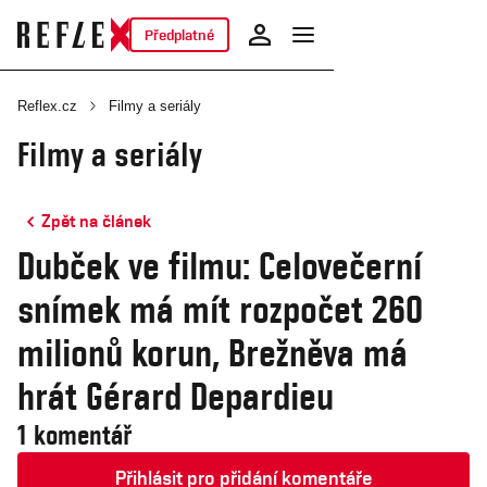
Předplatné
Reflex.cz
Filmy a seriály
Filmy a seriály
Zpět na článek
Dubček ve filmu: Celovečerní
snímek má mít rozpočet 260
milionů korun, Brežněva má
hrát Gérard Depardieu
1 komentář
Přihlásit pro přidání komentáře