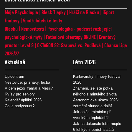
Moje Psychologie
Blesk Tlapky
Hráči na Blesku
iSport
Fantasy
Spotřebitelské testy
Blesku
Nemovitosti
Psychologika - podcast rozbíjející
psychologické mýty
Fotbalové přestupy ONLINE
Eventový
prostor Level 9
OKTAGON 92: Szabová vs. Pudilová
Chance Liga
2026/27
Aktuálně
Léto 2026
Epicentrum
Karlovarský filmový festival
Neštovice: příznaky, léčba
2026
V čem jezdí Yamal a Mesii?
Znamení, že jste potkali
Kvízy pro seniory
někoho z minulého života
Kalendář úplňků 2026
Astronomické úkazy 2026:
Co je bodycount?
zatmění slunce a další
Jak obléci miminko při
vysokých teplotách?
Jak na dokonalé letní mojito
6 lehkých letních salátů