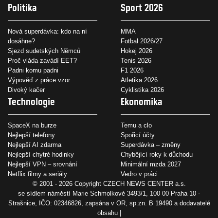
Politika
Sport 2026
Nová superdávka: kdo na ní
MMA
dosáhne?
Fotbal 2026/27
Sjezd sudetských Němců
Hokej 2026
Proč vláda zavádí EET?
Tenis 2026
Padni komu padni
F1 2026
Výpověď z práce vzor
Atletika 2026
Divoký kačer
Cyklistika 2026
Technologie
Ekonomika
SpaceX na burze
Temu a clo
Nejlepší telefony
Spořicí účty
Nejlepší AI zdarma
Superdávka – změny
Nejlepší chytré hodinky
Chybějící roky k důchodu
Nejlepší VPN – srovnání
Minimální mzda 2027
Netflix filmy a seriály
Vedro v práci
© 2001 - 2026 Copyright
CZECH NEWS CENTER a.s.
se sídlem náměstí Marie Schmolkové 3493/1, 100 00 Praha 10 -
Strašnice, IČO: 02346826, zapsána v OR, sp.zn. B 19490 a dodavatelé
obsahu