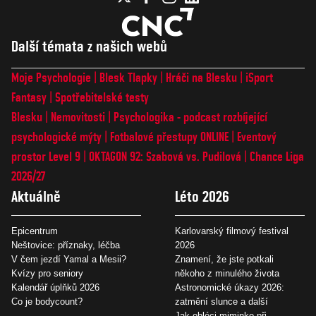
Další témata z našich webů
Moje Psychologie
Blesk Tlapky
Hráči na Blesku
iSport
Fantasy
Spotřebitelské testy
Blesku
Nemovitosti
Psychologika - podcast rozbíjející
psychologické mýty
Fotbalové přestupy ONLINE
Eventový
prostor Level 9
OKTAGON 92: Szabová vs. Pudilová
Chance Liga
2026/27
Aktuálně
Léto 2026
Epicentrum
Karlovarský filmový festival
Neštovice: příznaky, léčba
2026
V čem jezdí Yamal a Mesii?
Znamení, že jste potkali
Kvízy pro seniory
někoho z minulého života
Kalendář úplňků 2026
Astronomické úkazy 2026:
Co je bodycount?
zatmění slunce a další
Jak obléci miminko při