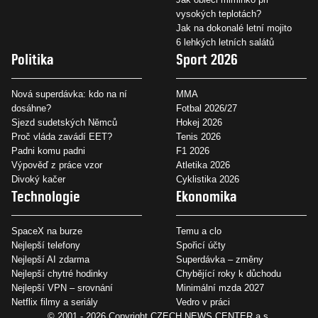
vysokých teplotách?
Jak na dokonalé letní mojito
6 lehkých letních salátů
Politika
Sport 2026
Nová superdávka: kdo na ní
MMA
dosáhne?
Fotbal 2026/27
Sjezd sudetských Němců
Hokej 2026
Proč vláda zavádí EET?
Tenis 2026
Padni komu padni
F1 2026
Výpověď z práce vzor
Atletika 2026
Divoký kačer
Cyklistika 2026
Technologie
Ekonomika
SpaceX na burze
Temu a clo
Nejlepší telefony
Spořicí účty
Nejlepší AI zdarma
Superdávka – změny
Nejlepší chytré hodinky
Chybějící roky k důchodu
Nejlepší VPN – srovnání
Minimální mzda 2027
Netflix filmy a seriály
Vedro v práci
© 2001 - 2026 Copyright
CZECH NEWS CENTER a.s.