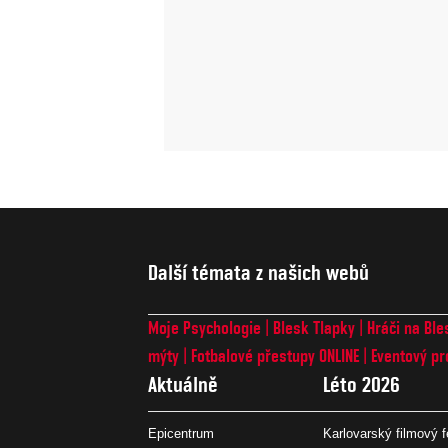
Další témata z našich webů
Moje Psychologie
Blesk Tlapky
Hráči na Ble
mýty
Fotbalové přestupy ONLINE
Eventový pr
Aktuálně
Léto 2026
Epicentrum
Karlovarský filmový f