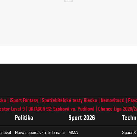
sku
iSport Fantasy
Spotřebitelské testy Blesku
Nemovitosti
Psyc
ostor Level 9
OKTAGON 92: Szabová vs. Pudilová
Chance Liga 2026/2
Politika
Sport 2026
Techn
estival
Nová superdávka: kdo na ní
MMA
SpaceX 