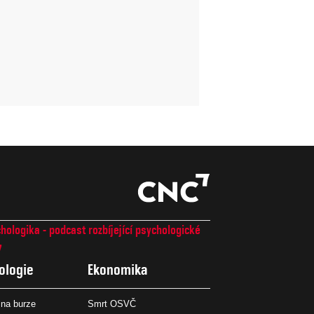
hologika - podcast rozbíjející psychologické
7
ologie
Ekonomika
na burze
Smrt OSVČ