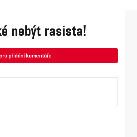
ké nebýt rasista!
t pro přidání komentáře