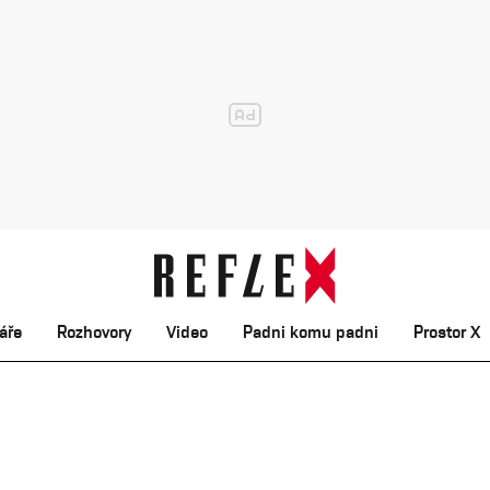
áře
Rozhovory
Video
Padni komu padni
Prostor X