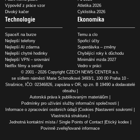
Výpověď z práce vzor
Atletika 2026
Divoký kačer
Cyklistika 2026
Technologie
Ekonomika
SpaceX na burze
Temu a clo
Nejlepší telefony
Spořicí účty
Nejlepší AI zdarma
Superdávka – změny
Nejlepší chytré hodinky
Chybějící roky k důchodu
Nejlepší VPN – srovnání
Minimální mzda 2027
Netflix filmy a seriály
Vedro v práci
© 2001 - 2026 Copyright
CZECH NEWS CENTER a.s.
se sídlem náměstí Marie Schmolkové 3493/1, 100 00 Praha 10 -
Strašnice, IČO: 02346826, zapsána v OR, sp.zn. B 19490 a dodavatelé
obsahu
Autorská práva k publikovaným materiálům
Podmínky pro užívání služby informační společnosti
Informace o zpracování osobních údajů
Cookies
Nastavení soukromí
Vlastnická struktura
Jednotná kontaktní místa / Single Points of Contact
Etický kodex
Povinně zveřejňované informace