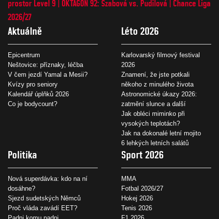
prostor Level 9
OKTAGON 92: Szabová vs. Pudilová
Chance Liga
2026/27
Aktuálně
Léto 2026
Epicentrum
Karlovarský filmový festival
Neštovice: příznaky, léčba
2026
V čem jezdí Yamal a Mesii?
Znamení, že jste potkali
Kvízy pro seniory
někoho z minulého života
Kalendář úplňků 2026
Astronomické úkazy 2026:
Co je bodycount?
zatmění slunce a další
Jak obléci miminko při
vysokých teplotách?
Jak na dokonalé letní mojito
6 lehkých letních salátů
Politika
Sport 2026
Nová superdávka: kdo na ní
MMA
dosáhne?
Fotbal 2026/27
Sjezd sudetských Němců
Hokej 2026
Proč vláda zavádí EET?
Tenis 2026
Padni komu padni
F1 2026