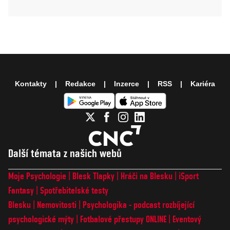
Kontakty
Redakce
Inzerce
RSS
Kariéra
Další témata z našich webů
Moje Psychologie
Blesk Tlapky
Hráči na Blesku
iSport
Fantasy
Spotřebitelské testy
Blesku
Nemovitosti
Psychologika - podcast rozbíjející
psychologické mýty
Fotbalové přestupy ONLINE
Eventový