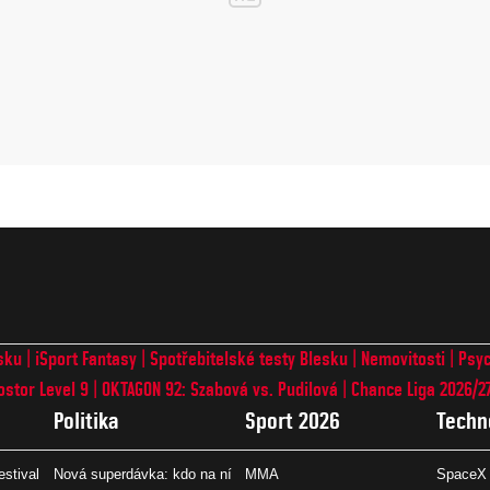
sku
iSport Fantasy
Spotřebitelské testy Blesku
Nemovitosti
Psyc
ostor Level 9
OKTAGON 92: Szabová vs. Pudilová
Chance Liga 2026/2
Politika
Sport 2026
Techn
estival
Nová superdávka: kdo na ní
MMA
SpaceX 