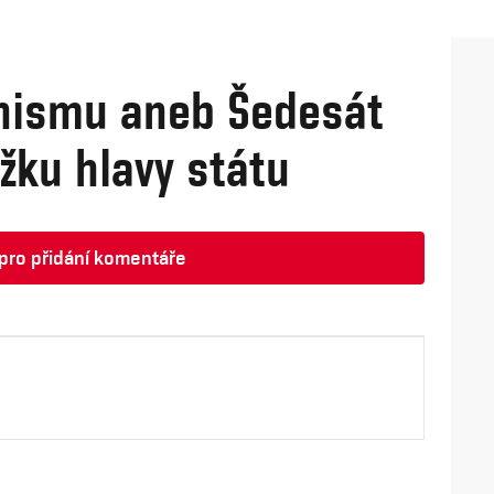
nismu aneb Šedesát
žku hlavy státu
t pro přidání komentáře