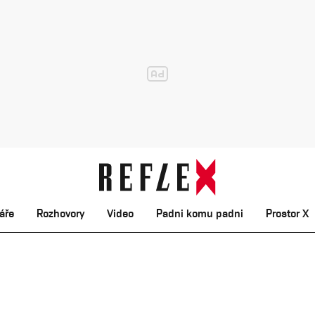
áře
Rozhovory
Video
Padni komu padni
Prostor X