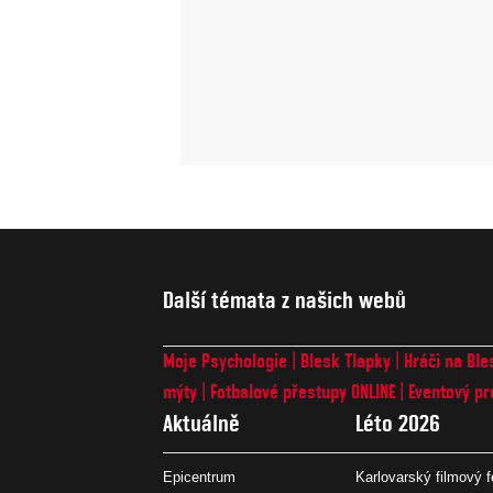
Další témata z našich webů
Moje Psychologie
Blesk Tlapky
Hráči na Ble
mýty
Fotbalové přestupy ONLINE
Eventový pr
Aktuálně
Léto 2026
Epicentrum
Karlovarský filmový f