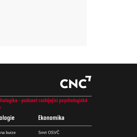
hologika - podcast rozbíjející psychologické
7
ologie
Ekonomika
na burze
Smrt OSVČ