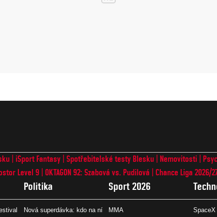
sku
iSport Fantasy
Spotřebitelské testy Blesku
Nemovitosti
Psyc
ostor Level 9
OKTAGON 92: Szabová vs. Pudilová
Chance Liga 2026/2
Politika
Sport 2026
Techn
estival
Nová superdávka: kdo na ní
MMA
SpaceX 