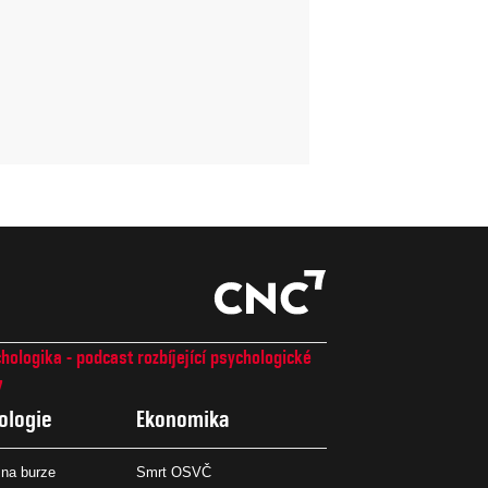
hologika - podcast rozbíjející psychologické
7
ologie
Ekonomika
na burze
Smrt OSVČ