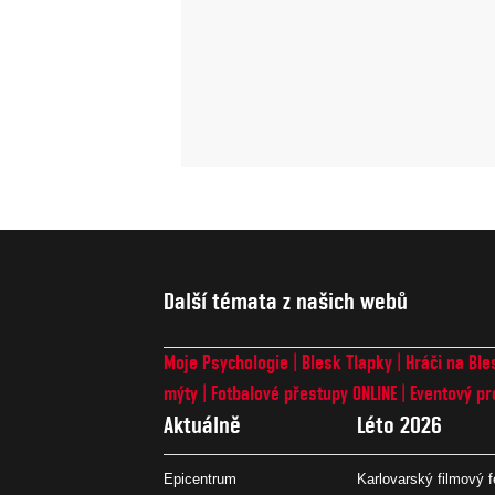
Další témata z našich webů
Moje Psychologie
Blesk Tlapky
Hráči na Ble
mýty
Fotbalové přestupy ONLINE
Eventový pr
Aktuálně
Léto 2026
Epicentrum
Karlovarský filmový f