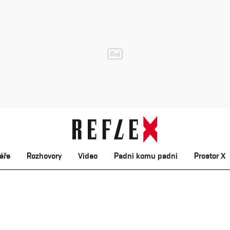
áře
Rozhovory
Video
Padni komu padni
Prostor X