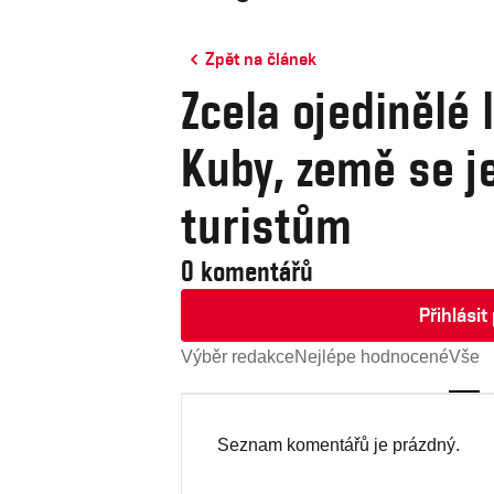
Zpět na článek
Zcela ojedinělé 
Kuby, země se je
turistům
0 komentářů
Přihlási
Výběr redakce
Nejlépe hodnocené
Vše
Seznam komentářů je prázdný.