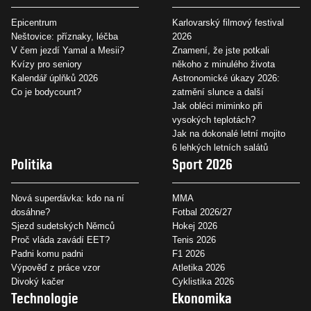
Epicentrum
Karlovarský filmový festival
Neštovice: příznaky, léčba
2026
V čem jezdí Yamal a Mesii?
Znamení, že jste potkali
Kvízy pro seniory
někoho z minulého života
Kalendář úplňků 2026
Astronomické úkazy 2026:
Co je bodycount?
zatmění slunce a další
Jak obléci miminko při
vysokých teplotách?
Jak na dokonalé letní mojito
6 lehkých letních salátů
Politika
Sport 2026
Nová superdávka: kdo na ní
MMA
dosáhne?
Fotbal 2026/27
Sjezd sudetských Němců
Hokej 2026
Proč vláda zavádí EET?
Tenis 2026
Padni komu padni
F1 2026
Výpověď z práce vzor
Atletika 2026
Divoký kačer
Cyklistika 2026
Technologie
Ekonomika