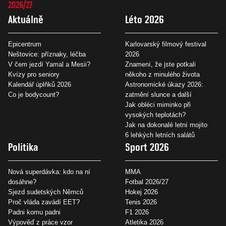
2026/27
Aktuálně
Léto 2026
Epicentrum
Karlovarský filmový festival
Neštovice: příznaky, léčba
2026
V čem jezdí Yamal a Mesii?
Znamení, že jste potkali
Kvízy pro seniory
někoho z minulého života
Kalendář úplňků 2026
Astronomické úkazy 2026:
Co je bodycount?
zatmění slunce a další
Jak obléci miminko při
vysokých teplotách?
Jak na dokonalé letní mojito
6 lehkých letních salátů
Politika
Sport 2026
Nová superdávka: kdo na ní
MMA
dosáhne?
Fotbal 2026/27
Sjezd sudetských Němců
Hokej 2026
Proč vláda zavádí EET?
Tenis 2026
Padni komu padni
F1 2026
Výpověď z práce vzor
Atletika 2026