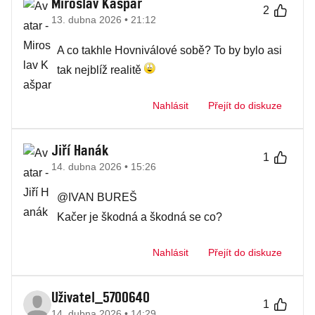
Miroslav Kašpar
2
13. dubna 2026 • 21:12
A co takhle Hovniválové sobě? To by bylo asi
tak nejblíž realitě
Nahlásit
Přejít do diskuze
Jiří Hanák
1
14. dubna 2026 • 15:26
@IVAN BUREŠ
Kačer je škodná a škodná se co?
Nahlásit
Přejít do diskuze
Uživatel_5700640
1
14. dubna 2026 • 14:29