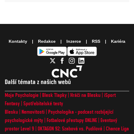
Kontakty
Redakce
Inzerce
RSS
Kariéra
Další témata z našich webů
Moje Psychologie
Blesk Tlapky
Hráči na Blesku
iSport
Fantasy
Spotřebitelské testy
Blesku
Nemovitosti
Psychologika - podcast rozbíjející
psychologické mýty
Fotbalové přestupy ONLINE
Eventový
prostor Level 9
OKTAGON 92: Szabová vs. Pudilová
Chance Liga