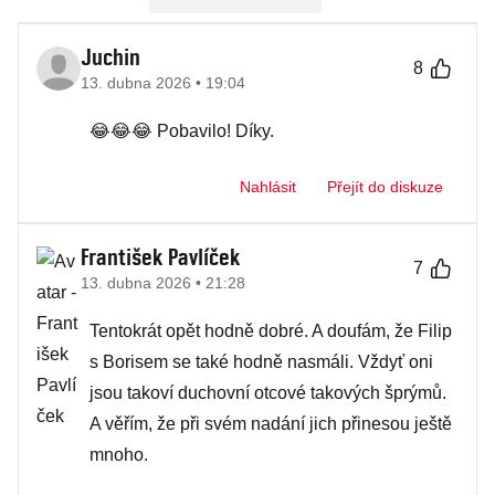
Juchin
8
13. dubna 2026 • 19:04
😂😂😂 Pobavilo! Díky.
Nahlásit
Přejít do diskuze
František Pavlíček
7
13. dubna 2026 • 21:28
Tentokrát opět hodně dobré. A doufám, že Filip
s Borisem se také hodně nasmáli. Vždyť oni
jsou takoví duchovní otcové takových šprýmů.
A věřím, že při svém nadání jich přinesou ještě
mnoho.