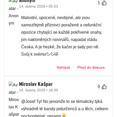
Anonym
1
14. dubna 2026 • 05:53
Malostní, upocené, nevtipné, ale jsou
samozřejmě příznivci poražené a nefunkční
opozice chytající se každé pokřivené snahy,
jim nakloněných novinářů, napadat vládu
Česka. A je hezké, že kačer je tady pro ně.
Svůj k svému🦆🦆🤣
Nahlásit
Přejít do diskuze
Miroslav Kašpar
0
14. dubna 2026 • 18:39
@Josef Tyl No jenomže to se tématicky týká
výhradně té bandy poturčenců a u těch, celkem
pochopitelné, nejsem