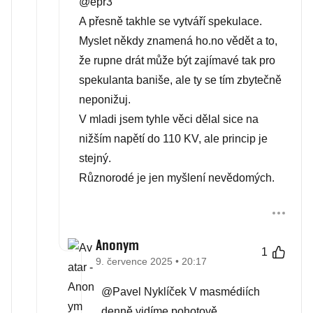
@epr3
A přesně takhle se vytváří spekulace.
Myslet někdy znamená ho.no vědět a to,
že rupne drát může být zajímavé tak pro
spekulanta baniše, ale ty se tím zbytečně
neponižuj.
V mladi jsem tyhle věci dělal sice na
nižším napětí do 110 KV, ale princip je
stejný.
Různorodé je jen myšlení nevědomých.
Anonym
1
9. července 2025 • 20:17
@Pavel Nyklíček V masmédiích
denně vidíme pohotově