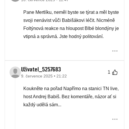
Pane Mertlíku, neměl byste se týrat a měl byste
svoji nenávist vůči Babišákovi léčit. Nicméně
Foltýnová reakce na hloupost Blbé blondýny je
vtipná a správná. Jste hodný politování.
Uživatel_5257683
1
9. července 2025 • 21:22
Koukněte na pořad Napřímo na stanici TN live,
host Andrej Babiš. Bez komentáře, názor ať si
každý udělá sám...