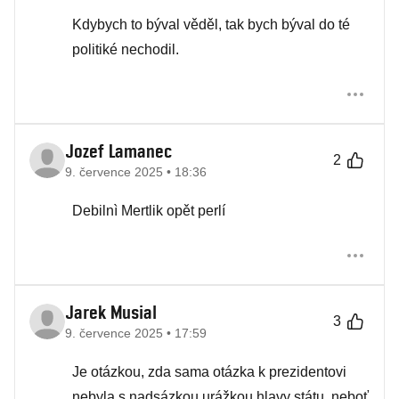
Kdybych to býval věděl, tak bych býval do té
politiké nechodil.
Jozef Lamanec
2
9. července 2025 • 18:36
Debilnì Mertlik opět perlí
Jarek Musial
3
9. července 2025 • 17:59
Je otázkou, zda sama otázka k prezidentovi
nebyla s nadsázkou urážkou hlavy státu, neboť