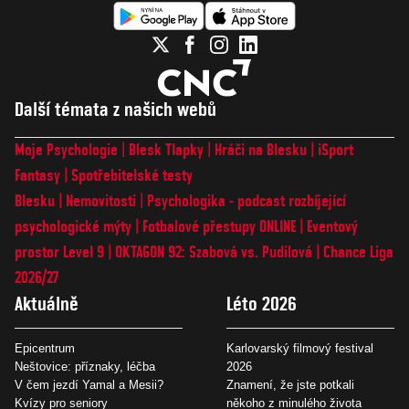
Další témata z našich webů
Moje Psychologie
Blesk Tlapky
Hráči na Blesku
iSport
Fantasy
Spotřebitelské testy
Blesku
Nemovitosti
Psychologika - podcast rozbíjející
psychologické mýty
Fotbalové přestupy ONLINE
Eventový
prostor Level 9
OKTAGON 92: Szabová vs. Pudilová
Chance Liga
2026/27
Aktuálně
Léto 2026
Epicentrum
Karlovarský filmový festival
Neštovice: příznaky, léčba
2026
V čem jezdí Yamal a Mesii?
Znamení, že jste potkali
Kvízy pro seniory
někoho z minulého života