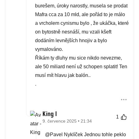
burešem, úroky narostly, musela se prodat
Mafra cca za 10 mld, ale pořád to je málo
a vrcholem cynismu bylo , že ukáčka, které
on bytostně nesnáší, mu vzali kšeft
dodáním levnějších hnojiv a bylo
vymalováno.
Říkám ty dluhy mu sice nikdo nevezme,
ale 50 miliard není už schopen splatit! Ten
musí mít hlavu jak balón..
.
King I
1
9. července 2025 • 21:34
@Pavel Nyklíček Jednou tohle peklo