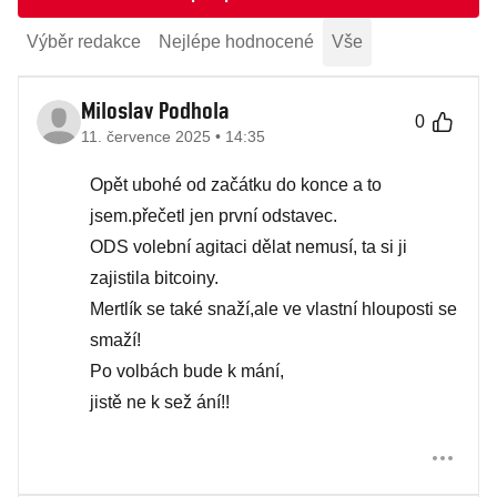
Výběr redakce
Nejlépe hodnocené
Vše
Miloslav Podhola
0
11. července 2025 • 14:35
Opět ubohé od začátku do konce a to
jsem.přečetl jen první odstavec.
ODS volební agitaci dělat nemusí, ta si ji
zajistila bitcoiny.
Mertlík se také snaží,ale ve vlastní hlouposti se
smaží!
Po volbách bude k mání,
jistě ne k sež ání!!