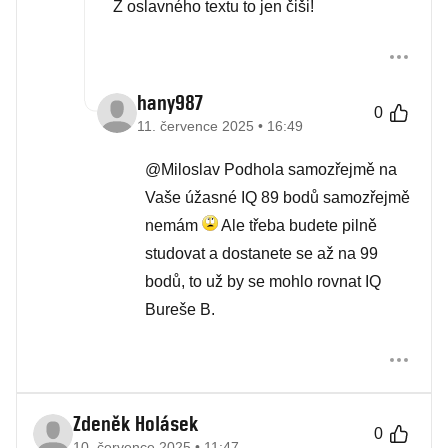
Z oslavného textu to jen čiši!
hany987
0
11. července 2025 • 16:49
@Miloslav Podhola samozřejmě na
Vaše úžasné IQ 89 bodů samozřejmě
nemám
Ale třeba budete pilně
studovat a dostanete se až na 99
bodů, to už by se mohlo rovnat IQ
Bureše B.
Zdeněk Holásek
0
10. července 2025 • 11:47