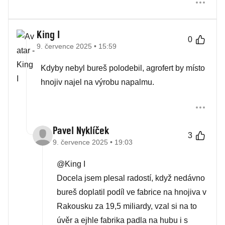
King I
0
9. července 2025 • 15:59
Kdyby nebyl bureš polodebil, agrofert by místo
hnojiv najel na výrobu napalmu.
Pavel Nyklíček
3
9. července 2025 • 19:03
@King I
Docela jsem plesal radostí, když nedávno
bureš doplatil podíl ve fabrice na hnojiva v
Rakousku za 19,5 miliardy, vzal si na to
úvěr a ejhle fabrika padla na hubu i s