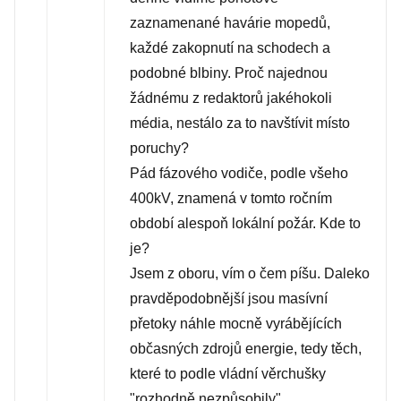
zaznamenané havárie mopedů,
každé zakopnutí na schodech a
podobné blbiny. Proč najednou
žádnému z redaktorů jakéhokoli
média, nestálo za to navštívit místo
poruchy?
Pád fázového vodiče, podle všeho
400kV, znamená v tomto ročním
období alespoň lokální požár. Kde to
je?
Jsem z oboru, vím o čem píšu. Daleko
pravděpodobnější jsou masívní
přetoky náhle mocně vyrábějících
občasných zdrojů energie, tedy těch,
které to podle vládní věrchušky
"rozhodně nezpůsobily".