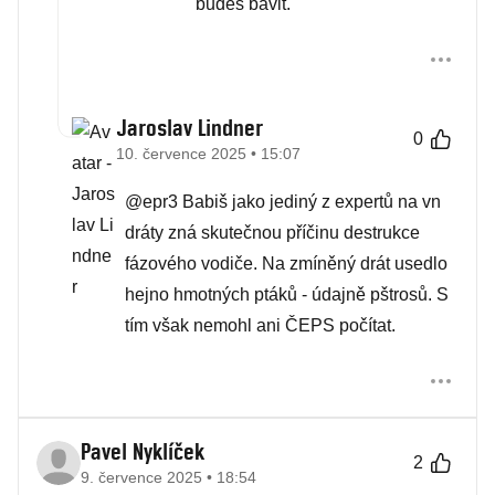
budeš bavit.
Jaroslav Lindner
0
10. července 2025 • 15:07
@epr3 Babiš jako jediný z expertů na vn
dráty zná skutečnou příčinu destrukce
fázového vodiče. Na zmíněný drát usedlo
hejno hmotných ptáků - údajně pštrosů. S
tím však nemohl ani ČEPS počítat.
Pavel Nyklíček
2
9. července 2025 • 18:54