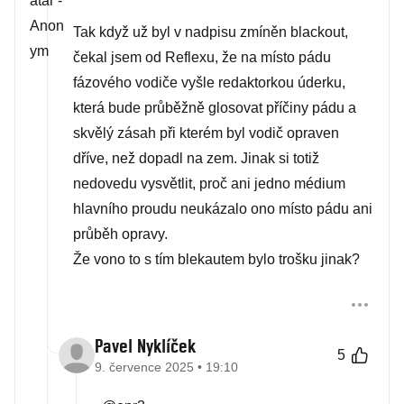
Tak když už byl v nadpisu zmíněn blackout,
čekal jsem od Reflexu, že na místo pádu
fázového vodiče vyšle redaktorkou úderku,
která bude průběžně glosovat příčiny pádu a
skvělý zásah při kterém byl vodič opraven
dříve, než dopadl na zem. Jinak si totiž
nedovedu vysvětlit, proč ani jedno médium
hlavního proudu neukázalo ono místo pádu ani
průběh opravy.
Že vono to s tím blekautem bylo trošku jinak?
Pavel Nyklíček
5
9. července 2025 • 19:10