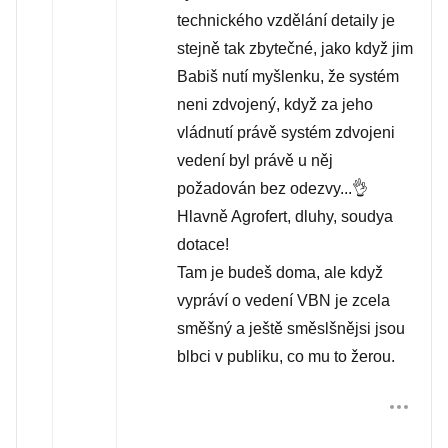
technického vzdělání detaily je
stejně tak zbytečné, jako když jim
Babiš nutí myšlenku, že systém
neni zdvojený, když za jeho
vládnutí právě systém zdvojeni
vedení byl právě u něj
požadován bez odezvy...👌
Hlavně Agrofert, dluhy, soudya
dotace!
Tam je budeš doma, ale když
vypráví o vedení VBN je zcela
směšný a ještě směslšnějsi jsou
blbci v publiku, co mu to žerou.