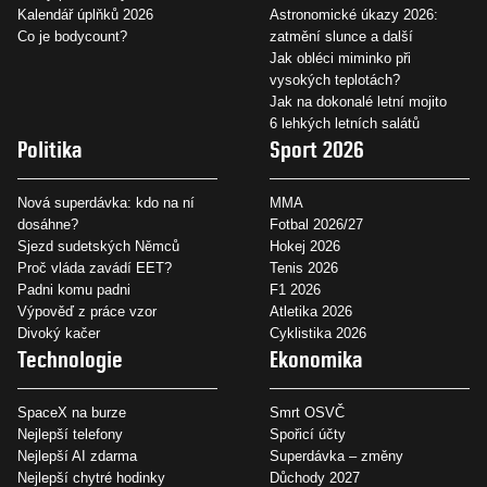
Kalendář úplňků 2026
Astronomické úkazy 2026:
Co je bodycount?
zatmění slunce a další
Jak obléci miminko při
vysokých teplotách?
Jak na dokonalé letní mojito
6 lehkých letních salátů
Politika
Sport 2026
Nová superdávka: kdo na ní
MMA
dosáhne?
Fotbal 2026/27
Sjezd sudetských Němců
Hokej 2026
Proč vláda zavádí EET?
Tenis 2026
Padni komu padni
F1 2026
Výpověď z práce vzor
Atletika 2026
Divoký kačer
Cyklistika 2026
Technologie
Ekonomika
SpaceX na burze
Smrt OSVČ
Nejlepší telefony
Spořicí účty
Nejlepší AI zdarma
Superdávka – změny
Nejlepší chytré hodinky
Důchody 2027