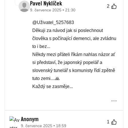
Pavel Nyklíček
2
9. července 2025 • 21:30
@Uživatel_5257683
Děkuji za návod jak si poslechnout
člověka s počínající demenci, ale zvládnu
to i bez...
Někdy mezi přáteli říkám nahlas názor ať
si představí, že japonský popelář a
slovenský tunelář s komunisty řídí zpětně
tuto zemi....🙏
Každý se zasměje...
Anonym
1
9. července 2025 • 18:59