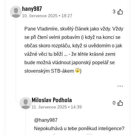
hany987
3
10. července 2025 • 18:27
Pane Vladimíre, skvělý článek jako vždy. Vždy
se při čtení velmi pobavím (i když na konci se
občas skoro rozpláču, když si uvědomím o jak
vážné věci tu běží ... - že téhle krásné zemi
bude možná vládnout japonský popelář se
slovenským STB-ákem
)
Miloslav Podhola
0
11. července 2025 • 14:39
@hany987
Nepokulhává u tebe poněkud inteligence?