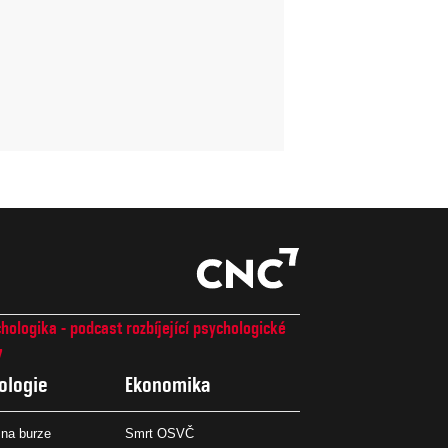
hologika - podcast rozbíjející psychologické
7
ologie
Ekonomika
na burze
Smrt OSVČ