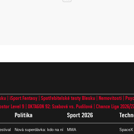
sku
iSport Fantasy
Spotřebitelské testy Blesku
Nemovitosti
Psyc
ostor Level 9
OKTAGON 92: Szabová vs. Pudilová
Chance Liga 2026/2
Politika
Sport 2026
Techn
estival
Nová superdávka: kdo na ní
MMA
SpaceX 