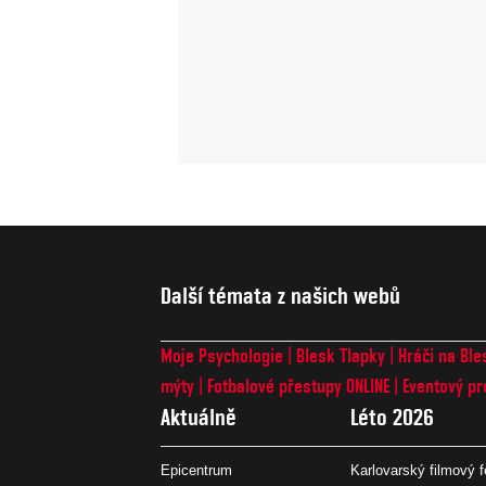
Další témata z našich webů
Moje Psychologie
Blesk Tlapky
Hráči na Ble
mýty
Fotbalové přestupy ONLINE
Eventový pr
Aktuálně
Léto 2026
Epicentrum
Karlovarský filmový f