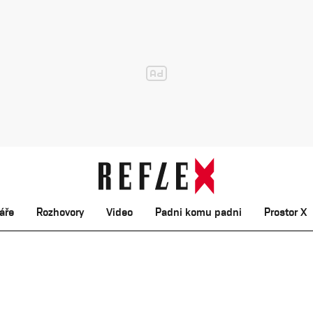
áře
Rozhovory
Video
Padni komu padni
Prostor X