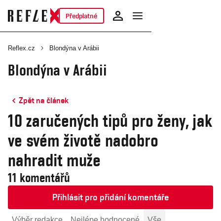
Předplatné
Reflex.cz
Blondýna v Arábii
Blondýna v Arábii
Zpět na článek
10 zaručených tipů pro ženy, jak
ve svém životě nadobro
nahradit muže
11 komentářů
Přihlásit pro přidání komentáře
Výběr redakce
Nejlépe hodnocené
Vše