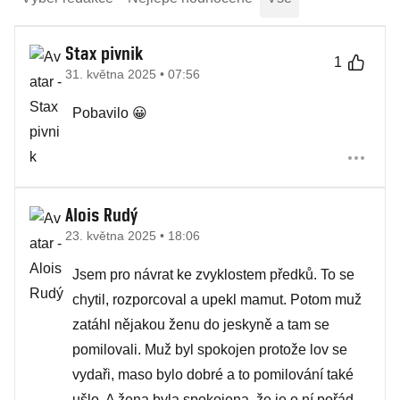
Stax pivnik
1
31. května 2025 • 07:56
Pobavilo 😀
Alois Rudý
23. května 2025 • 18:06
Jsem pro návrat ke zvyklostem předků. To se
chytil, rozporcoval a upekl mamut. Potom muž
zatáhl nějakou ženu do jeskyně a tam se
pomilovali. Muž byl spokojen protože lov se
vydaři, maso bylo dobré a to pomilování také
ušlo. A žena byla spokojena, že je o ní pořád