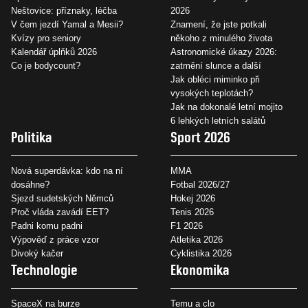
Neštovice: příznaky, léčba
2026
V čem jezdí Yamal a Mesii?
Znamení, že jste potkali
Kvízy pro seniory
někoho z minulého života
Kalendář úplňků 2026
Astronomické úkazy 2026:
Co je bodycount?
zatmění slunce a další
Jak obléci miminko při
vysokých teplotách?
Jak na dokonalé letní mojito
6 lehkých letních salátů
Politika
Sport 2026
Nová superdávka: kdo na ní
MMA
dosáhne?
Fotbal 2026/27
Sjezd sudetských Němců
Hokej 2026
Proč vláda zavádí EET?
Tenis 2026
Padni komu padni
F1 2026
Výpověď z práce vzor
Atletika 2026
Divoký kačer
Cyklistika 2026
Technologie
Ekonomika
SpaceX na burze
Temu a clo