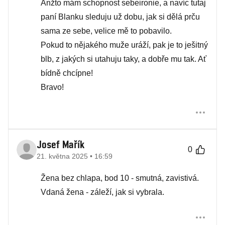
Anžto mám schopnost sebeironie, a navíc tutaj
paní Blanku sleduju už dobu, jak si dělá prču
sama ze sebe, velice mě to pobavilo.
Pokud to nějakého muže uráží, pak je to ješitný
blb, z jakých si utahuju taky, a dobře mu tak. Ať
bídně chcípne!
Bravo!
Josef Mařík
0
21. května 2025 • 16:59
Žena bez chlapa, bod 10 - smutná, zavistivá.
Vdaná žena - záleží, jak si vybrala.