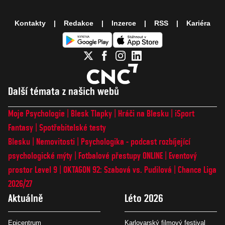
Kontakty
Redakce
Inzerce
RSS
Kariéra
Další témata z našich webů
Moje Psychologie
Blesk Tlapky
Hráči na Blesku
iSport
Fantasy
Spotřebitelské testy
Blesku
Nemovitosti
Psychologika - podcast rozbíjející
psychologické mýty
Fotbalové přestupy ONLINE
Eventový
prostor Level 9
OKTAGON 92: Szabová vs. Pudilová
Chance Liga
2026/27
Aktuálně
Léto 2026
Epicentrum
Karlovarský filmový festival