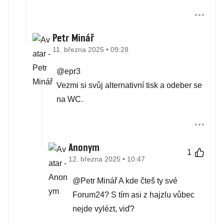
Petr Minář
11. března 2025 • 09:28
@epr3
Vezmi si svůj alternativní tisk a odeber se
na WC.
Anonym
1
12. března 2025 • 10:47
@Petr Minář A kde čteš ty své
Forum24? S tím asi z hajzlu vůbec
nejde vylézt, viď?