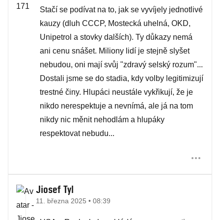
Stačí se podívat na to, jak se vyvíjely jednotlivé
kauzy (dluh CCCP, Mostecká uhelná, OKD,
Unipetrol a stovky dalších). Ty důkazy nemá
ani cenu snášet. Miliony lidí je stejně slyšet
nebudou, oni mají svůj "zdravý selský rozum"...
Dostali jsme se do stadia, kdy volby legitimizují
trestné činy. Hlupáci neustále vykřikují, že je
nikdo nerespektuje a nevnímá, ale já na tom
nikdy nic měnit nehodlám a hlupáky
respektovat nebudu...
Jiosef Tyl
11. března 2025 • 08:39