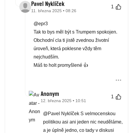
Pavel Nyklíček
1
11. března 2025 • 08:26
@epr3
Tak to bys měl být s Trumpem spokojen.
Obchodní cla ti jistě zvednou životní
úroveň, která poklesne vždy těm
nejchudším.
Máš to holt promyšlené 👍
Anonym
1
12. března 2025 • 10:51
@Pavel Nyklíček S velmocenskou
politikou asi ani jeden nic neuděláme,
a je úplně jedno, co tady v diskusi