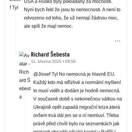
USA a Rusko byly pokládány za mocnosti.
Nyní bych řekl že jsou to nemocnosti. A není to
odvozeno od toho, že už nemají žádnou moc,
ale spíš že mají nemoc.
Richard Šebesta
11. března 2025 • 09:56
@Jiosef Tyl No nemocná je hlavně EU.
Každý kdo má střízlivé a normální myšlení
to musí vidět a dodám je hodně nemocná.
V současné době s nekonečnou válkou na
Ukrajině opět zapadá migrační krize,která
ovšem trvá dál jen se o ní nemluví. Třeba
právě před chvíli bylo na seznamkách jak
migranti obsadili nějaký kostel v Paříži !