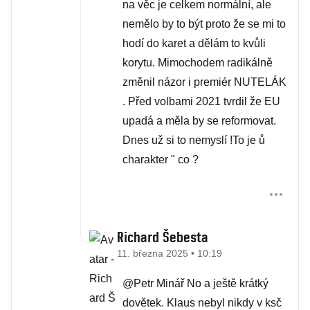
na věc je celkem normální, ale
nemělo by to být proto že se mi to
hodí do karet a dělám to kvůli
korytu. Mimochodem radikálně
změnil názor i premiér NUTELÁK
. Před volbami 2021 tvrdil že EU
upadá a měla by se reformovat.
Dnes už si to nemyslí !To je ů
charakter " co ?
Richard Šebesta
11. března 2025 • 10:19
@Petr Minář No a ještě krátký
dovětek. Klaus nebyl nikdy v ksč