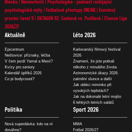
Blesku
Nemovitosti
Psychologika - podcast rozbíjející
psychologické mýty
Fotbalové přestupy ONLINE
Eventový
prostor Level 9
OKTAGON 92: Szabová vs. Pudilová
Chance Liga
2026/27
Aktuálně
Léto 2026
Epicentrum
Karlovarský filmový festival
Neštovice: příznaky, léčba
2026
V čem jezdí Yamal a Mesii?
Znamení, že jste potkali
Kvízy pro seniory
někoho z minulého života
Kalendář úplňků 2026
Astronomické úkazy 2026:
Co je bodycount?
zatmění slunce a další
Jak obléci miminko při
vysokých teplotách?
Jak na dokonalé letní mojito
6 lehkých letních salátů
Politika
Sport 2026
Nová superdávka: kdo na ní
MMA
dosáhne?
Fotbal 2026/27