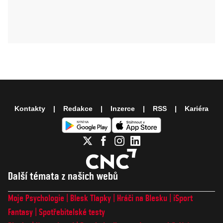
Kontakty
Redakce
Inzerce
RSS
Kariéra
Další témata z našich webů
Moje Psychologie
Blesk Tlapky
Hráči na Blesku
iSport
Fantasy
Spotřebitelské testy