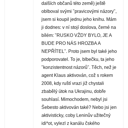
dalších občanů této země) ještě
oblboval svými "pravicovými názory",
jsem si koupil jednu jeho knihu. Mám
ji dodnes: v ní stojí doslova, černé na
bílém: "RUSKO VŽDY BYLO, JE A
BUDE PRO NÁS HROZBA A
NEPŘÍTEL". Proto jsem byl také jeho
podporovatel. To je, blbečku, ta jeho
"konzistentnost názorů". Těch, než je
agent Klaus aktivován, což s rokem
2008, kdy ruští vrazi již chystali
zbabělý útok na Ukrajinu, dobře
souhlasí. Mimochodem, nebyl jsi
Šebesto aktivován také? Nebo jsi jen
aktivisticky, coby Leninův užitečný
idi*ot, vylezl z kanálu čského