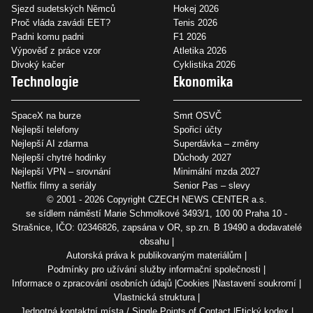
Sjezd sudetských Němců
Hokej 2026
Proč vláda zavádí EET?
Tenis 2026
Padni komu padni
F1 2026
Výpověď z práce vzor
Atletika 2026
Divoký kačer
Cyklistika 2026
Technologie
Ekonomika
SpaceX na burze
Smrt OSVČ
Nejlepší telefony
Spořicí účty
Nejlepší AI zdarma
Superdávka – změny
Nejlepší chytré hodinky
Důchody 2027
Nejlepší VPN – srovnání
Minimální mzda 2027
Netflix filmy a seriály
Senior Pas – slevy
© 2001 - 2026 Copyright
CZECH NEWS CENTER a.s.
se sídlem náměstí Marie Schmolkové 3493/1, 100 00 Praha 10 -
Strašnice, IČO: 02346826, zapsána v OR, sp.zn. B 19490 a dodavatelé
obsahu
Autorská práva k publikovaným materiálům
Podmínky pro užívání služby informační společnosti
Informace o zpracování osobních údajů
Cookies
Nastavení soukromí
Vlastnická struktura
Jednotná kontaktní místa / Single Points of Contact
Etický kodex