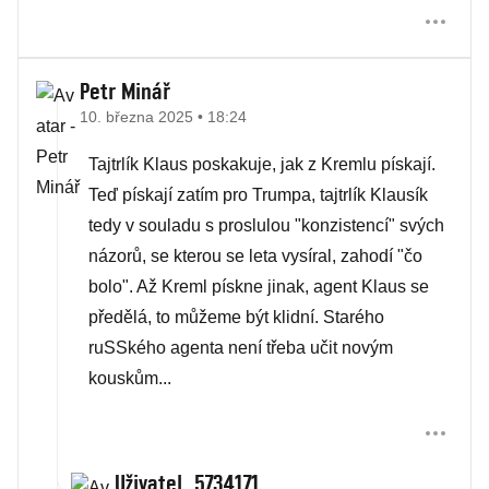
Petr Minář
10. března 2025 • 18:24
Tajtrlík Klaus poskakuje, jak z Kremlu pískají.
Teď pískají zatím pro Trumpa, tajtrlík Klausík
tedy v souladu s proslulou "konzistencí" svých
názorů, se kterou se leta vysíral, zahodí "čo
bolo". Až Kreml pískne jinak, agent Klaus se
předělá, to můžeme být klidní. Starého
ruSSkého agenta není třeba učit novým
kouskům...
Uživatel_5734171