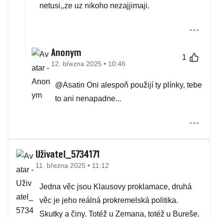
netusi,,ze uz nikoho nezajjimaji.
Anonym
1
12. března 2025 • 10:46
@Asatin Oni alespoň použijí ty plínky, tebe
to ani nenapadne...
Uživatel_5734171
11. března 2025 • 11:12
Jedna věc jsou Klausovy proklamace, druhá
věc je jeho reálná prokremelská politika.
Skutky a činy. Totéž u Zemana, totéž u Bureše.