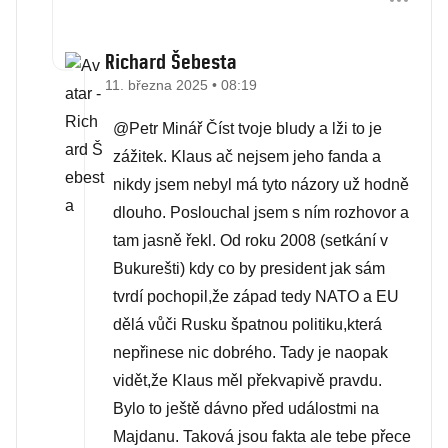
Richard Šebesta
11. března 2025 • 08:19
@Petr Minář Číst tvoje bludy a lži to je
zážitek. Klaus ač nejsem jeho fanda a
nikdy jsem nebyl má tyto názory už hodně
dlouho. Poslouchal jsem s ním rozhovor a
tam jasně řekl. Od roku 2008 (setkání v
Bukurešti) kdy co by president jak sám
tvrdí pochopil,že západ tedy NATO a EU
dělá vůči Rusku špatnou politiku,která
nepřinese nic dobrého. Tady je naopak
vidět,že Klaus měl překvapivě pravdu.
Bylo to ještě dávno před událostmi na
Majdanu. Taková jsou fakta ale tebe přece