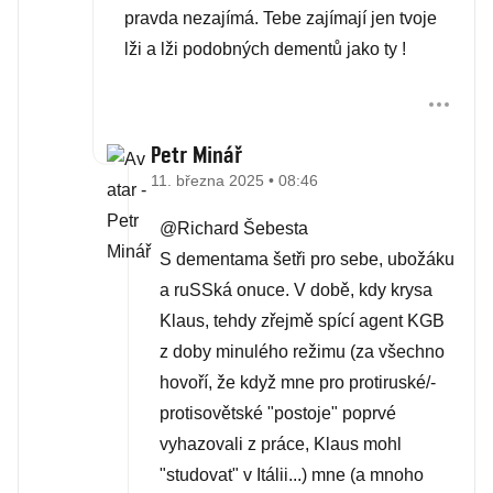
pravda nezajímá. Tebe zajímají jen tvoje
lži a lži podobných dementů jako ty !
Petr Minář
11. března 2025 • 08:46
@Richard Šebesta
S dementama šetři pro sebe, ubožáku
a ruSSká onuce. V době, kdy krysa
Klaus, tehdy zřejmě spící agent KGB
z doby minulého režimu (za všechno
hovoří, že když mne pro proti­ruské/­
proti­sovět­ské "postoje" poprvé
vyhazovali z práce, Klaus mohl
"studovat" v Itálii...) mne (a mnoho