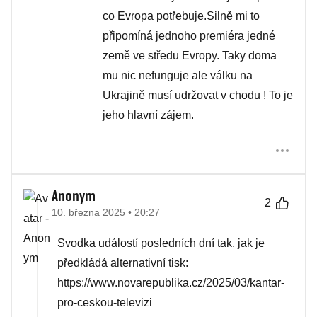
co Evropa potřebuje.Silně mi to
připomíná jednoho premiéra jedné
země ve středu Evropy. Taky doma
mu nic nefunguje ale válku na
Ukrajině musí udržovat v chodu ! To je
jeho hlavní zájem.
Anonym
2
10. března 2025 • 20:27
Svodka událostí posledních dní tak, jak je
předkládá alternativní tisk:
http­s://ww­w.no­vare­publi­ka.cz­/2025/­03/kan­tar-
pro-ceskou-televizi