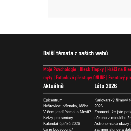
Další témata z našich webů
Moje Psychologie
Blesk Tlapky
Hráči na Ble
mýty
Fotbalové přestupy ONLINE
Eventový pr
Aktuálně
Léto 2026
Epicentrum
Karlovarský filmový f
Neštovice: příznaky, léčba
2026
V čem jezdí Yamal a Mesii?
Znamení, že jste potk
Kvízy pro seniory
někoho z minulého ži
Kalendář úplňků 2026
Astronomické úkazy 
Co je bodycount?
zatmění slunce a dal