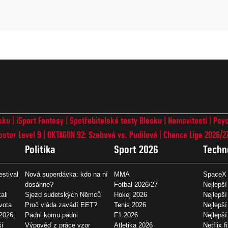
sku
iSport Fantasy
Spotřebitelské testy Blesku
Nemovitosti
Psyc
ostor Level 9
OKTAGON 92: Szabová vs. Pudilová
Chance Liga 2026/2
Politika
Sport 2026
Techn
estival
Nová superdávka: kdo na ní
MMA
SpaceX 
dosáhne?
Fotbal 2026/27
Nejlepší
ali
Sjezd sudetských Němců
Hokej 2026
Nejlepší
vota
Proč vláda zavádí EET?
Tenis 2026
Nejlepší
2026:
Padni komu padni
F1 2026
Nejlepš
ší
Výpověď z práce vzor
Atletika 2026
Netflix f