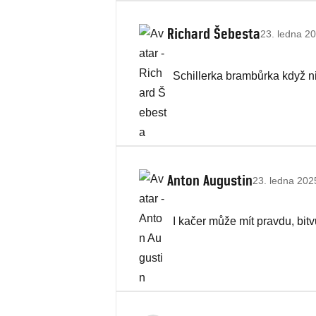
Richard Šebesta
23. ledna 20
Schillerka brambůrka když nic
Anton Augustin
23. ledna 202
I kačer může mít pravdu, bit