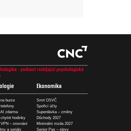
hologika - podcast rozbíjející psychologické
7
ologie
Ekonomika
na burze
Smrt OSVČ
 telefony
Spořicí účty
 AI zdarma
Superdávka – změny
 chytré hodinky
Důchody 2027
í VPN – srovnání
Minimální mzda 2027
ilmy a seriály
Senior Pas – slevy