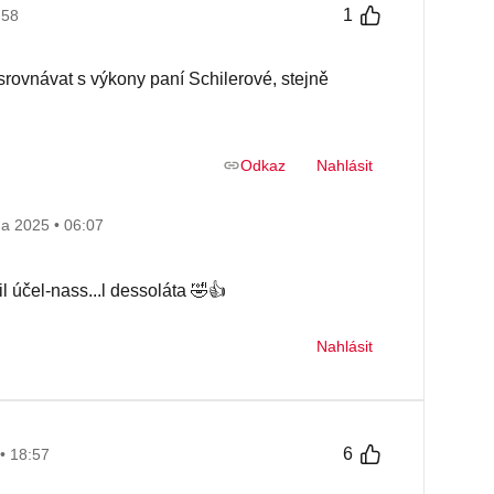
1
:58
srovnávat s výkony paní Schilerové, stejně
Odkaz
Nahlásit
na 2025 • 06:07
 účel-nass...l dessoláta 🤣👍
Nahlásit
6
• 18:57