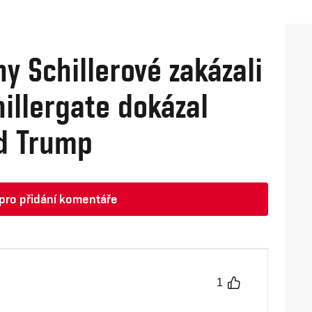
ny Schillerové zakázali
hillergate dokázal
ld Trump
t pro přidání komentáře
1