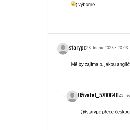
) výborně
starypc
23. ledna 2025 • 20:03
Mě by zajímalo, jakou angli
Uživatel_5700640
23. l
@tstarypc přece českou 