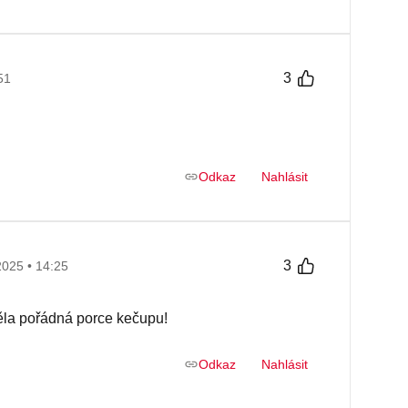
3
51
Odkaz
Nahlásit
3
2025 • 14:25
la pořádná porce kečupu!
Odkaz
Nahlásit