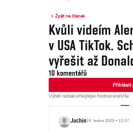
Zpět na článek
Kvůli videím Ale
v USA TikTok. Sc
vyřešit až Dona
10 komentářů
Přihlási
Výběr redakce
Nejlépe hodnocené
Vše
Juchin
24. ledna 2025 • 12:57