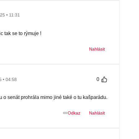
25 • 11:31
 tak se to rýmuje !
Nahlásit
0
5 • 04:58
vu o senát prohrála mimo jiné také o tu kašparádu.
Odkaz
Nahlásit