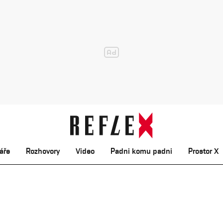
áře
Rozhovory
Video
Padni komu padni
Prostor X