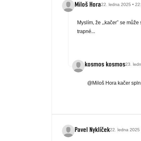
Miloš Hora
22. ledna 2025 • 22
Myslím, že ,,kačer" se může 
trapné...
kosmos kosmos
23. led
@Miloš Hora kačer splnil
Pavel Nyklíček
22. ledna 2025 