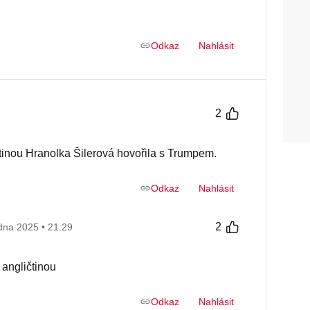
Odkaz
Nahlásit
2
čtinou Hranolka Šilerová hovořila s Trumpem.
Odkaz
Nahlásit
2
edna 2025 • 21:29
angličtinou
Odkaz
Nahlásit