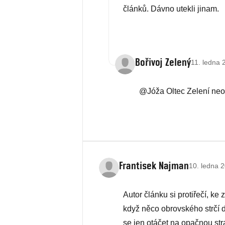
článků. Dávno utekli jinam.
Bořivoj Zelený
11. ledna 
@Jóža Oltec Zelení neobo
Frantisek Najman
10. ledna 2
Autor článku si protiřečí, k
když něco obrovského strčí do
se jen otáčet na opačnou stra