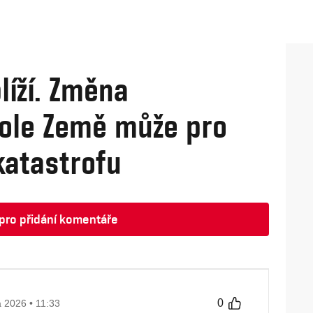
líží. Změna
ole Země může pro
katastrofu
t pro přidání komentáře
0
a 2026 • 11:33