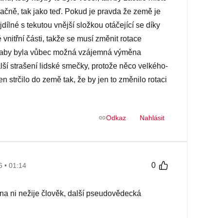
pačně, tak jako teď. Pokud je pravda že země je
jdílné s tekutou vnější složkou otáčející se díky
vnitřní části, takže se musí změnit rotace
, aby byla vůbec možná vzájemná výměna
ší strašení lidské smečky, protože něco velkého-
 strčilo do země tak, že by jen to změnilo rotaci
Odkaz
Nahlásit
0
6 • 01:14
k na ni nežije člověk, další pseudovědecká