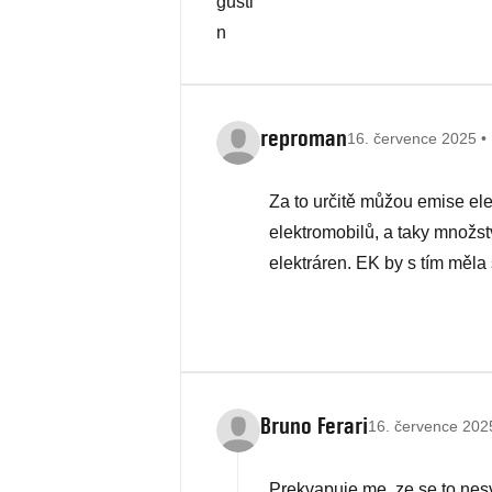
reproman
16. července 2025 •
Za to určitě můžou emise el
elektromobilů, a taky množst
elektráren. EK by s tím měla 
Bruno Ferari
16. července 2025
Prekvapuje me, ze se to nesva