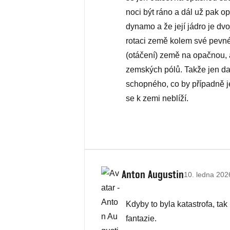
noci být ráno a dál už pak o
dynamo a že její jádro je dvo
rotaci země kolem své pevné 
(otáčení) země na opačnou
zemských pólů. Takže jen dal
schopného, co by případně jen
se k zemi neblíží.
Anton Augustin
10. ledna 202
Kdyby to byla katastrofa, ta
fantazie.