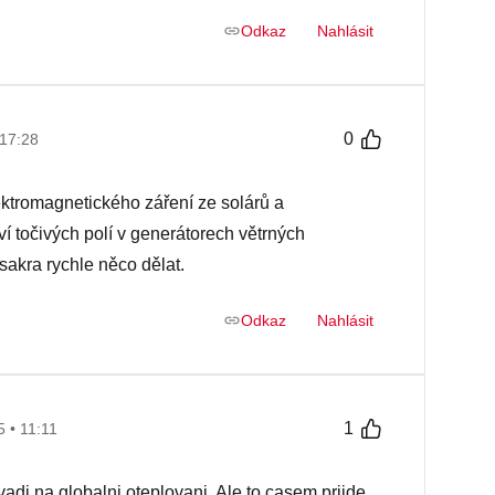
Odkaz
Nahlásit
0
 17:28
ektromagnetického záření ze solárů a
ví točivých polí v generátorech větrných
sakra rychle něco dělat.
Odkaz
Nahlásit
1
 • 11:11
di na globalni oteplovani. Ale to casem prijde...