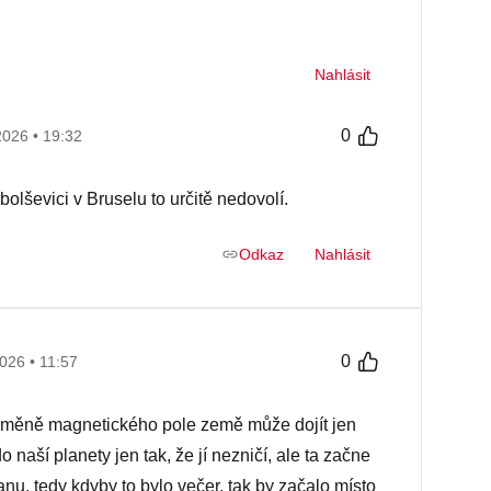
Nahlásit
0
2026 • 19:32
lševici v Bruselu to určitě nedovolí.
Odkaz
Nahlásit
0
026 • 11:57
e změně magnetického pole země může dojít jen
 naší planety jen tak, že jí nezničí, ale ta začne
nu, tedy kdyby to bylo večer, tak by začalo místo