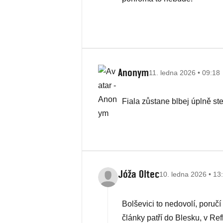
Anonym
11. ledna 2026 • 09:18
Fiala zůstane blbej úplně ste
Jóža Oltec
10. ledna 2026 • 13
Bolševici to nedovolí, poručí
články patří do Blesku, v Re