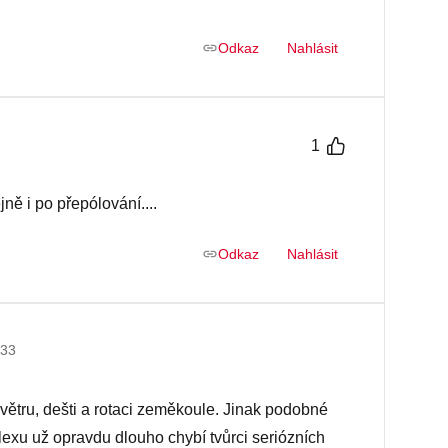
Odkaz
Nahlásit
1
jně i po přepólování....
Odkaz
Nahlásit
:33
 větru, dešti a rotaci zeměkoule. Jinak podobné
flexu už opravdu dlouho chybí tvůrci seriózních