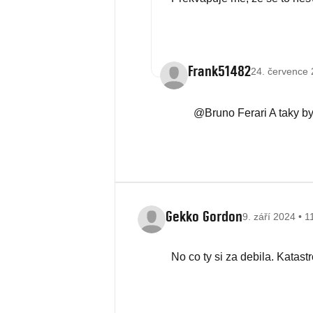
Frank51482
24. července 
@Bruno Ferari A taky by
Gekko Gordon
9. září 2024 • 1
No co ty si za debila. Katastr