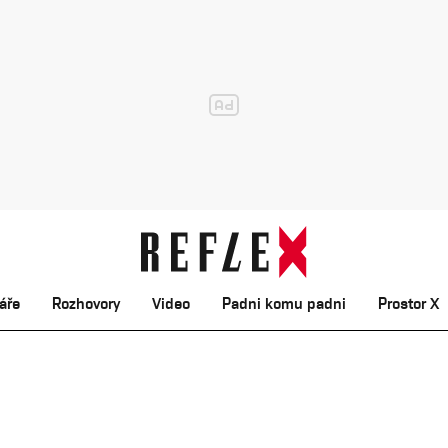
áře
Rozhovory
Video
Padni komu padni
Prostor X