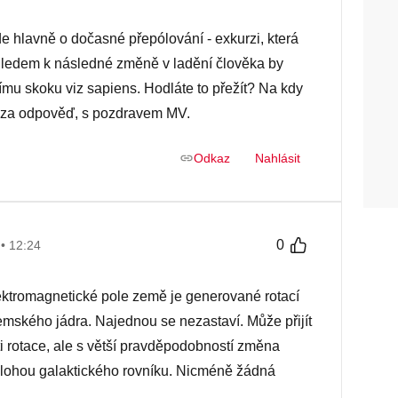
e hlavně o dočasné přepólování - exkurzi, která
zhledem k následné změně v ladění člověka by
ímu skoku viz sapiens. Hodláte to přežít? Na kdy
y za odpověď, s pozdravem MV.
Odkaz
Nahlásit
0
 • 12:24
Elektromagnetické pole země je generované rotací
emského jádra. Najednou se nezastaví. Může přijít
i rotace, ale s větší pravděpodobností změna
olohou galaktického rovníku. Nicméně žádná