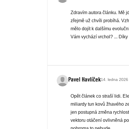
Zdravím autora článku. Mě jd
zřejmě už chvíli probíhá. V
mělo dojít k dalšímu evolučn
Vám vychází vrchol? ... Dík
Pavel Havlíček
14. ledna 2026
Opět článek co straší lidi. 
miliardy tun kovů žhavého z
jen postupná změna rychlost
vektoru otáčení ovlivněná p
pohroma to nebude.