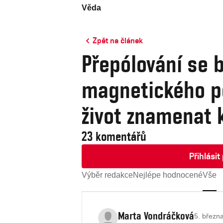
Věda
Zpět na článek
Přepólování se b
magnetického p
život znamenat 
23 komentářů
Přihlási
Výběr redakce
Nejlépe hodnocené
Vše
Marta Vondráčková
5. březn