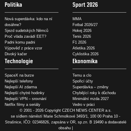
Politika
Sport 2026
Nová superdávka: kdo na ní
MMA
dosáhne?
Fotbal 2026/27
Sjezd sudetských Němců
Hokej 2026
Proč vláda zavádí EET?
Tenis 2026
Padni komu padni
F1 2026
Výpověď z práce vzor
Atletika 2026
Divoký kačer
Cyklistika 2026
Technologie
Ekonomika
SpaceX na burze
Temu a clo
Nejlepší telefony
Spořicí účty
Nejlepší AI zdarma
Superdávka – změny
Nejlepší chytré hodinky
Chybějící roky k důchodu
Nejlepší VPN – srovnání
Minimální mzda 2027
Netflix filmy a seriály
Vedro v práci
© 2001 - 2026 Copyright
CZECH NEWS CENTER a.s.
se sídlem náměstí Marie Schmolkové 3493/1, 100 00 Praha 10 -
Strašnice, IČO: 02346826, zapsána v OR, sp.zn. B 19490 a dodavatelé
obsahu