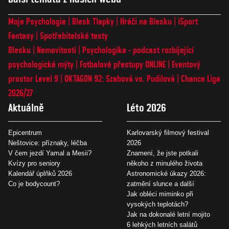
Moje Psychologie
Blesk Tlapky
Hráči na Blesku
iSport
Fantasy
Spotřebitelské testy
Blesku
Nemovitosti
Psychologika - podcast rozbíjející
psychologické mýty
Fotbalové přestupy ONLINE
Eventový
prostor Level 9
OKTAGON 92: Szabová vs. Pudilová
Chance Liga
2026/27
Aktuálně
Léto 2026
Epicentrum
Karlovarský filmový festival
Neštovice: příznaky, léčba
2026
V čem jezdí Yamal a Mesii?
Znamení, že jste potkali
Kvízy pro seniory
někoho z minulého života
Kalendář úplňků 2026
Astronomické úkazy 2026:
Co je bodycount?
zatmění slunce a další
Jak obléci miminko při
vysokých teplotách?
Jak na dokonalé letní mojito
6 lehkých letních salátů