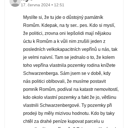
17. června 2024 • 12:51
Myslíte si, že tu jde o důstojný památník
Romům. Kdepak, na ty ser.. pes. Kdo si myslí,
že politici, zrovna oni lepšolidi mají nějakou
úctu k Romům a k vůli nim zrušili jeden z
posledních velkokapacitních vepřínů u nás, tak
je velmi naivní. Tam se jednalo o to, že kolem
toho vepřína vlastnila pozemky rodina knížete
Schwarzenberga. Sám jsem se v době, kdy
nás politici oblbovali, že musíme postavit
pomník Romům, podíval na katastr nemovitostí,
kdo okolo vlastní pozemky a fakt že jo, většinu
vlastnili Schwarzenbergové. Ty pozemky při
prodeji by měly mizivou hodnotu. Kdo by taky
chtěl za drahé peníze kupovat parcelu u