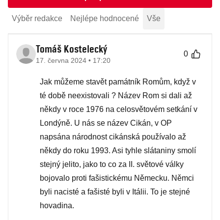
Výběr redakce
Nejlépe hodnocené
Vše
Tomáš Kostelecký
0
17. června 2024 • 17:20
Jak můžeme stavět památník Romům, když v
té době neexistovali ? Název Rom si dali až
někdy v roce 1976 na celosvětovém setkání v
Londýně. U nás se název Cikán, v OP
napsána národnost cikánská používalo až
někdy do roku 1993. Asi tyhle slátaniny smolí
stejný jelito, jako to co za II. světové války
bojovalo proti fašistickému Německu. Němci
byli nacisté a fašisté byli v Itálii. To je stejné
hovadina.