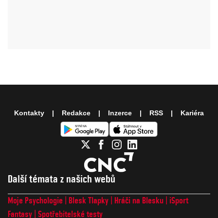
Kontakty
Redakce
Inzerce
RSS
Kariéra
Další témata z našich webů
Moje Psychologie
Blesk Tlapky
Hráči na Blesku
iSport
Fantasy
Spotřebitelské testy