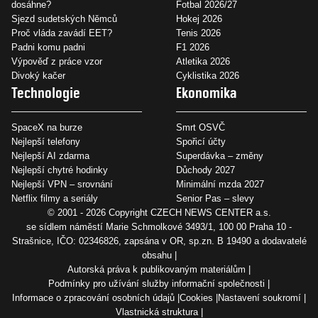
dosáhne?
Fotbal 2026/27
Sjezd sudetských Němců
Hokej 2026
Proč vláda zavádí EET?
Tenis 2026
Padni komu padni
F1 2026
Výpověď z práce vzor
Atletika 2026
Divoký kačer
Cyklistika 2026
Technologie
Ekonomika
SpaceX na burze
Smrt OSVČ
Nejlepší telefony
Spořicí účty
Nejlepší AI zdarma
Superdávka – změny
Nejlepší chytré hodinky
Důchody 2027
Nejlepší VPN – srovnání
Minimální mzda 2027
Netflix filmy a seriály
Senior Pas – slevy
© 2001 - 2026 Copyright
CZECH NEWS CENTER a.s.
se sídlem náměstí Marie Schmolkové 3493/1, 100 00 Praha 10 -
Strašnice, IČO: 02346826, zapsána v OR, sp.zn. B 19490 a dodavatelé
obsahu
Autorská práva k publikovaným materiálům
Podmínky pro užívání služby informační společnosti
Informace o zpracování osobních údajů
Cookies
Nastavení soukromí
Vlastnická struktura