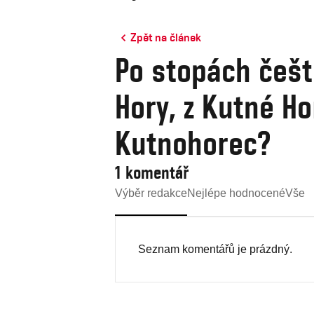
Zpět na článek
Po stopách češt
Hory, z Kutné H
Kutnohorec?
1 komentář
Výběr redakce
Nejlépe hodnocené
Vše
Seznam komentářů je prázdný.