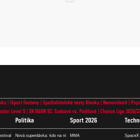
sku
iSport Fantasy
Spotřebitelské testy Blesku
Nemovitosti
Psyc
ostor Level 9
OKTAGON 92: Szabová vs. Pudilová
Chance Liga 2026/2
Politika
Sport 2026
Techn
estival
Nová superdávka: kdo na ní
MMA
SpaceX 