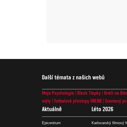
Další témata z našich webů
Moje Psychologie
Blesk Tlapky
Hráči na Ble
mýty
Fotbalové přestupy ONLINE
Eventový pr
Aktuálně
Léto 2026
Epicentrum
Karlovarský filmový f