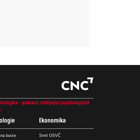
hologika - podcast rozbíjející psychologické
7
ologie
Ekonomika
na burze
Smrt OSVČ