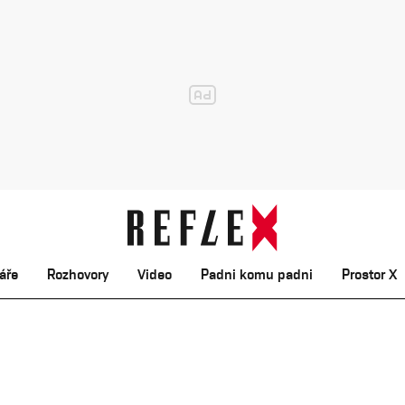
áře
Rozhovory
Video
Padni komu padni
Prostor X