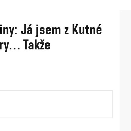
iny: Já jsem z Kutné
ory… Takže