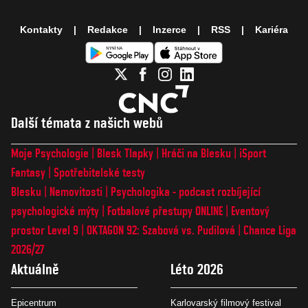
Kontakty
Redakce
Inzerce
RSS
Kariéra
Další témata z našich webů
Moje Psychologie
Blesk Tlapky
Hráči na Blesku
iSport
Fantasy
Spotřebitelské testy
Blesku
Nemovitosti
Psychologika - podcast rozbíjející
psychologické mýty
Fotbalové přestupy ONLINE
Eventový
prostor Level 9
OKTAGON 92: Szabová vs. Pudilová
Chance Liga
2026/27
Aktuálně
Léto 2026
Epicentrum
Karlovarský filmový festival