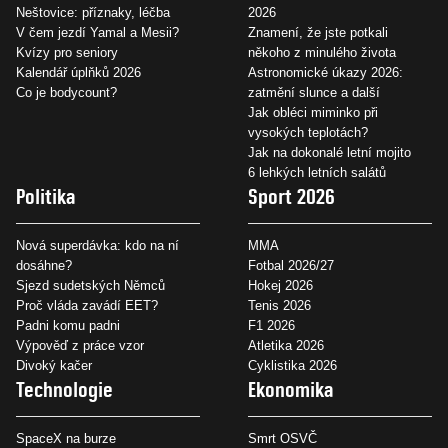
Neštovice: příznaky, léčba
2026
V čem jezdí Yamal a Mesii?
Znamení, že jste potkali
Kvízy pro seniory
někoho z minulého života
Kalendář úplňků 2026
Astronomické úkazy 2026:
Co je bodycount?
zatmění slunce a další
Jak obléci miminko při
vysokých teplotách?
Jak na dokonalé letní mojito
6 lehkých letních salátů
Politika
Sport 2026
Nová superdávka: kdo na ní
MMA
dosáhne?
Fotbal 2026/27
Sjezd sudetských Němců
Hokej 2026
Proč vláda zavádí EET?
Tenis 2026
Padni komu padni
F1 2026
Výpověď z práce vzor
Atletika 2026
Divoký kačer
Cyklistika 2026
Technologie
Ekonomika
SpaceX na burze
Smrt OSVČ