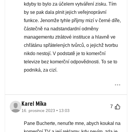
kdyby to bylo za účelem vytváření zisku. Tím
by se pak dala plnit jejich veřejnoprávní
funkce. Jenomže tyhle příjmy mizí v černé díře,
částečně na nadstandardní odměny
managementu ztrátové instituce a hlavně ve
chřátánu spřátelených tvůrců, o jejichž tvorbu
nikdo nestojí. V podstatě je to komerční
televize bez komerční odpovědnosti. To se to
podniká, za cizí.
Karel Míka
7
16. prosince 2023 • 13:03
Pane Bucherte, nenuťte mne, abych koukal na
komerční TV a její reklamy, kdy nevím, zda je