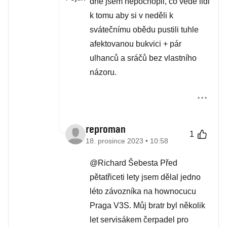
dne jsem nepochopil, co vede lidi
k tomu aby si v neděli k
svátečnímu obědu pustili tuhle
afektovanou bukvici + pár
ulhanců a sráčů bez vlastního
názoru.
reproman
1
18. prosince 2023 • 10:58
@Richard Šebesta Před
pětatřiceti lety jsem dělal jedno
léto závozníka na hownocucu
Praga V3S. Můj bratr byl několik
let servisákem čerpadel pro