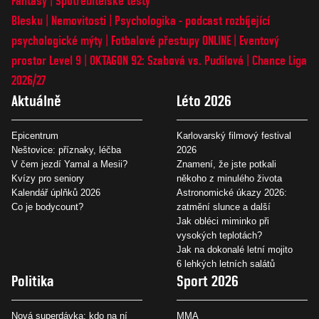
Fantasy
Spotřebitelské testy
Blesku
Nemovitosti
Psychologika - podcast rozbíjející
psychologické mýty
Fotbalové přestupy ONLINE
Eventový
prostor Level 9
OKTAGON 92: Szabová vs. Pudilová
Chance Liga
2026/27
Aktuálně
Léto 2026
Epicentrum
Karlovarský filmový festival
Neštovice: příznaky, léčba
2026
V čem jezdí Yamal a Mesii?
Znamení, že jste potkali
Kvízy pro seniory
někoho z minulého života
Kalendář úplňků 2026
Astronomické úkazy 2026:
Co je bodycount?
zatmění slunce a další
Jak obléci miminko při
vysokých teplotách?
Jak na dokonalé letní mojito
6 lehkých letních salátů
Politika
Sport 2026
Nová superdávka: kdo na ní
MMA