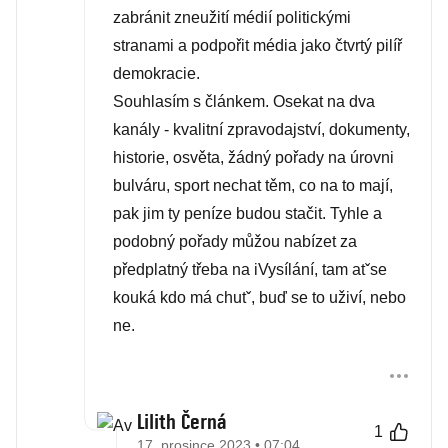
zabránit zneužití médií politickými
stranami a podpořit média jako čtvrtý pilíř
demokracie.
Souhlasím s článkem. Osekat na dva
kanály - kvalitní zpravodajství, dokumenty,
historie, osvěta, žádný pořady na úrovni
bulváru, sport nechat těm, co na to mají,
pak jim ty peníze budou stačit. Tyhle a
podobný pořady můžou nabízet za
předplatný třeba na iVysílání, tam atˇse
kouká kdo má chutˇ, buď se to uživí, nebo
ne.
Lilith Černá
1
17. prosince 2023 • 07:04