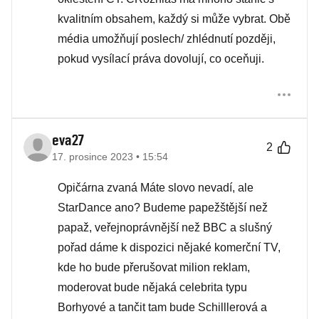
kvalitním obsahem, každý si může vybrat. Obě
média umožňují poslech/ zhlédnutí později,
pokud vysílací práva dovolují, co oceňuji.
eva27
2
17. prosince 2023 • 15:54
Opičárna zvaná Máte slovo nevadí, ale
StarDance ano? Budeme papežštější než
papaž, veřejnoprávnější než BBC a slušný
pořad dáme k dispozici nějaké komerční TV,
kde ho bude přerušovat milion reklam,
moderovat bude nějaká celebrita typu
Borhyové a tančit tam bude Schilllerová a