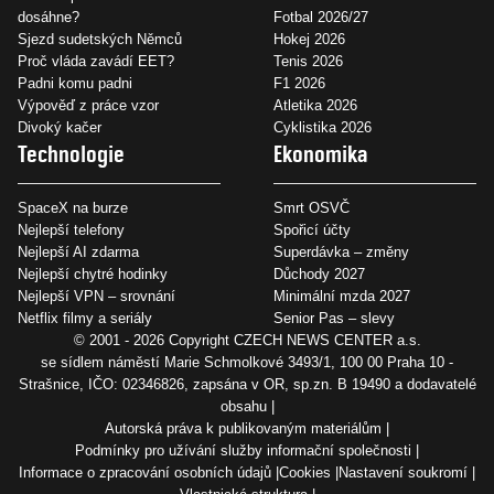
dosáhne?
Fotbal 2026/27
Sjezd sudetských Němců
Hokej 2026
Proč vláda zavádí EET?
Tenis 2026
Padni komu padni
F1 2026
Výpověď z práce vzor
Atletika 2026
Divoký kačer
Cyklistika 2026
Technologie
Ekonomika
SpaceX na burze
Smrt OSVČ
Nejlepší telefony
Spořicí účty
Nejlepší AI zdarma
Superdávka – změny
Nejlepší chytré hodinky
Důchody 2027
Nejlepší VPN – srovnání
Minimální mzda 2027
Netflix filmy a seriály
Senior Pas – slevy
© 2001 - 2026 Copyright
CZECH NEWS CENTER a.s.
se sídlem náměstí Marie Schmolkové 3493/1, 100 00 Praha 10 -
Strašnice, IČO: 02346826, zapsána v OR, sp.zn. B 19490 a dodavatelé
obsahu
Autorská práva k publikovaným materiálům
Podmínky pro užívání služby informační společnosti
Informace o zpracování osobních údajů
Cookies
Nastavení soukromí