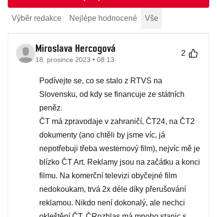
Výběr redakce
Nejlépe hodnocené
Vše
Miroslava Hercogová
2
18. prosince 2023 • 08:13
Podívejte se, co se stalo z RTVS na
Slovensku, od kdy se financuje ze státních
peněz.
ČT má zpravodaje v zahraničí, ČT24, na ČT2
dokumenty (ano chtěli by jsme víc, já
nepotřebuji třeba westernový film), nejvíc mě je
blízko ČT Art. Reklamy jsou na začátku a konci
filmu. Na komerční televizi obyčejné film
nedokoukam, trvá 2x déle díky přerušování
reklamou. Nikdo není dokonalý, ale nechci
okleštění ČT. ČRozhlas má mnoho stanic s