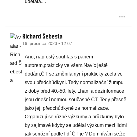
udělala....
Richard Šebesta
16. prosince 2023 • 12:07
Ano, naprostý souhlas s panem
autorem,prakticky ve všem.Navíc ještě
dodám,ČT se změnila nyní prakticky zcela ve
svou předchůdkyni. Tedy normalizační žumpu
z doby před 40.-50. léty. Lhaní a dezinformace
jsou dnešní normou současné ČT. Tedy přesně
jako její předchůdkyně za normalizace.
Organizují se různé výzkumy a průzkumy bylo
by zajímavé kdyby se udělal výzkum mezi lidmi
jak seriózní podle lidí ČT je ? Domnívám se,že