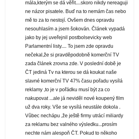
mála,kterým se dá věřit....skoro nikdy nereaguji
ne názor pisatele. Buď na to nemám čas nebo
mě to za to nestojí. Ovšem dnes opravdu
nesouhlasím a jsem šokován. Článek vypadá
jako by jej uveřejnil postbolsevicky web
Parlamentní listy.... To jsem zde opravdu
nečekal,že si pravděpodobně komerční TV
zada článek zrovna zde. V poslední době je
ČT jediná Tv na kterou se dá koukat naše
slavné komerční TV 47% času pořadu vysílá
reklamy ,to je v pořádku musí být za co
nakupovat ...ale já neviděl nové koupený film
už dva roky. Vše se vysílá neustále dokola .
Vůbec nechápu ,že ještě firmy utrácí miliardy
za reklamu bez valného výsledku...prosím
nechte nám alespoň ČT. Pokud to někoho