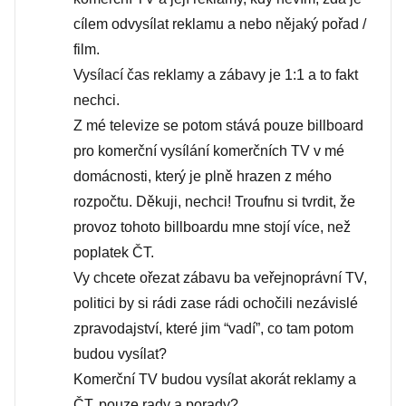
cílem odvysílat reklamu a nebo nějaký pořad /
film.
Vysílací čas reklamy a zábavy je 1:1 a to fakt
nechci.
Z mé televize se potom stává pouze billboard
pro komerční vysílání komerčních TV v mé
domácnosti, který je plně hrazen z mého
rozpočtu. Děkuji, nechci! Troufnu si tvrdit, že
provoz tohoto billboardu mne stojí více, než
poplatek ČT.
Vy chcete ořezat zábavu ba veřejnoprávní TV,
politici by si rádi zase rádi ochočili nezávislé
zpravodajství, které jim “vadí”, co tam potom
budou vysílat?
Komerční TV budou vysílat akorát reklamy a
ČT, pouze rady a porady?