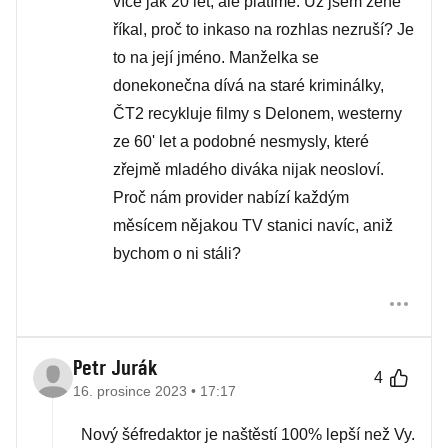
více jak 20 let, ale platíme. Už jsem ženě
říkal, proč to inkaso na rozhlas nezruší? Je
to na její jméno. Manželka se
donekonečna dívá na staré kriminálky,
ČT2 recykluje filmy s Delonem, westerny
ze 60' let a podobné nesmysly, které
zřejmě mladého diváka nijak neosloví.
Proč nám provider nabízí každým
měsícem nějakou TV stanici navíc, aniž
bychom o ni stáli?
Petr Jurák
4
16. prosince 2023 • 17:17
Nový šéfredaktor je naštěstí 100% lepší než Vy.