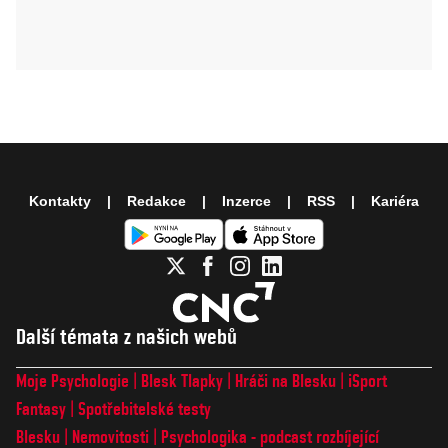
Kontakty
Redakce
Inzerce
RSS
Kariéra
Další témata z našich webů
Moje Psychologie
Blesk Tlapky
Hráči na Blesku
iSport
Fantasy
Spotřebitelské testy
Blesku
Nemovitosti
Psychologika - podcast rozbíjející