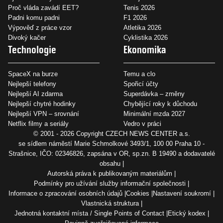
Proč vláda zavádí EET?
Tenis 2026
Padni komu padni
F1 2026
Výpověď z práce vzor
Atletika 2026
Divoký kačer
Cyklistika 2026
Technologie
Ekonomika
SpaceX na burze
Temu a clo
Nejlepší telefony
Spořicí účty
Nejlepší AI zdarma
Superdávka – změny
Nejlepší chytré hodinky
Chybějící roky k důchodu
Nejlepší VPN – srovnání
Minimální mzda 2027
Netflix filmy a seriály
Vedro v práci
© 2001 - 2026 Copyright
CZECH NEWS CENTER a.s.
se sídlem náměstí Marie Schmolkové 3493/1, 100 00 Praha 10 -
Strašnice, IČO: 02346826, zapsána v OR, sp.zn. B 19490 a dodavatelé
obsahu
Autorská práva k publikovaným materiálům
Podmínky pro užívání služby informační společnosti
Informace o zpracování osobních údajů
Cookies
Nastavení soukromí
Vlastnická struktura
Jednotná kontaktní místa / Single Points of Contact
Etický kodex