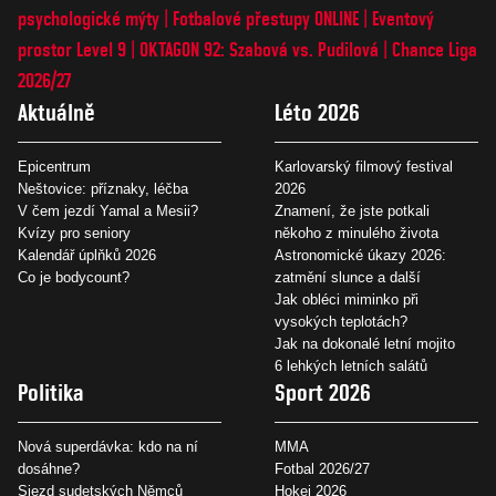
psychologické mýty
Fotbalové přestupy ONLINE
Eventový
prostor Level 9
OKTAGON 92: Szabová vs. Pudilová
Chance Liga
2026/27
Aktuálně
Léto 2026
Epicentrum
Karlovarský filmový festival
Neštovice: příznaky, léčba
2026
V čem jezdí Yamal a Mesii?
Znamení, že jste potkali
Kvízy pro seniory
někoho z minulého života
Kalendář úplňků 2026
Astronomické úkazy 2026:
Co je bodycount?
zatmění slunce a další
Jak obléci miminko při
vysokých teplotách?
Jak na dokonalé letní mojito
6 lehkých letních salátů
Politika
Sport 2026
Nová superdávka: kdo na ní
MMA
dosáhne?
Fotbal 2026/27
Sjezd sudetských Němců
Hokej 2026