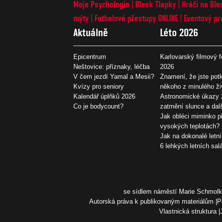
Moje Psychologie
Blesk Tlapky
Hráči na Ble
mýty
Fotbalové přestupy ONLINE
Eventový pr
Aktuálně
Léto 2026
Epicentrum
Karlovarský filmový f
Neštovice: příznaky, léčba
2026
V čem jezdí Yamal a Mesii?
Znamení, že jste potk
Kvízy pro seniory
někoho z minulého ži
Kalendář úplňků 2026
Astronomické úkazy 
Co je bodycount?
zatmění slunce a dal
Jak obléci miminko př
vysokých teplotách?
Jak na dokonalé letní
6 lehkých letních sal
se sídlem náměstí Marie Schmolko
Autorská práva k publikovaným materiálům
P
Vlastnická struktura