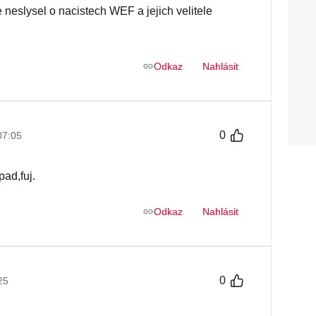
e neslysel o nacistech WEF a jejich velitele
Odkaz
Nahlásit
0
 07:05
pad,fuj.
Odkaz
Nahlásit
0
25