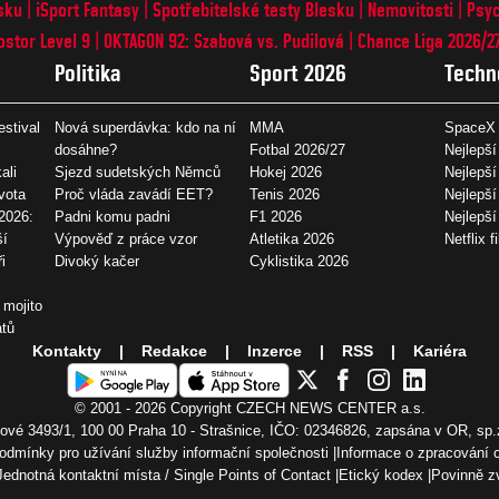
sku
iSport Fantasy
Spotřebitelské testy Blesku
Nemovitosti
Psyc
ostor Level 9
OKTAGON 92: Szabová vs. Pudilová
Chance Liga 2026/2
Politika
Sport 2026
Techn
estival
Nová superdávka: kdo na ní
MMA
SpaceX 
dosáhne?
Fotbal 2026/27
Nejlepší
ali
Sjezd sudetských Němců
Hokej 2026
Nejlepší
vota
Proč vláda zavádí EET?
Tenis 2026
Nejlepší
2026:
Padni komu padni
F1 2026
Nejlepš
ší
Výpověď z práce vzor
Atletika 2026
Netflix f
i
Divoký kačer
Cyklistika 2026
 mojito
átů
Kontakty
Redakce
Inzerce
RSS
Kariéra
© 2001 - 2026 Copyright
CZECH NEWS CENTER a.s.
vé 3493/1, 100 00 Praha 10 - Strašnice, IČO: 02346826, zapsána v OR, sp.
odmínky pro užívání služby informační společnosti
Informace o zpracování 
Jednotná kontaktní místa / Single Points of Contact
Etický kodex
Povinně z