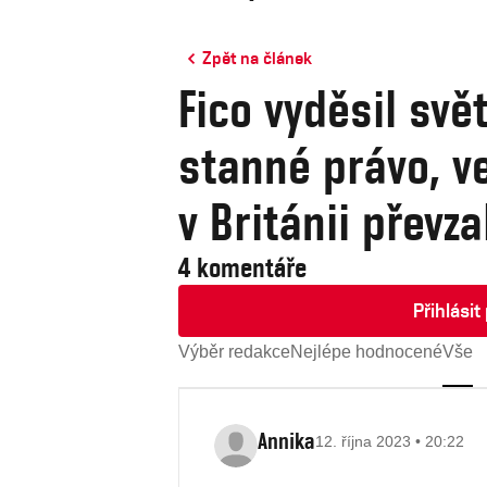
Zpět na článek
Fico vyděsil svět
stanné právo, ve
v Británii převz
4 komentáře
Přihlási
Výběr redakce
Nejlépe hodnocené
Vše
Annika
12. října 2023 • 20:22