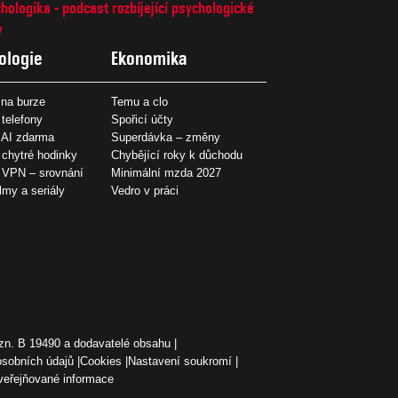
hologika - podcast rozbíjející psychologické
7
ologie
Ekonomika
na burze
Temu a clo
 telefony
Spořicí účty
 AI zdarma
Superdávka – změny
 chytré hodinky
Chybějící roky k důchodu
í VPN – srovnání
Minimální mzda 2027
ilmy a seriály
Vedro v práci
zn. B 19490 a dodavatelé obsahu
osobních údajů
Cookies
Nastavení soukromí
veřejňované informace