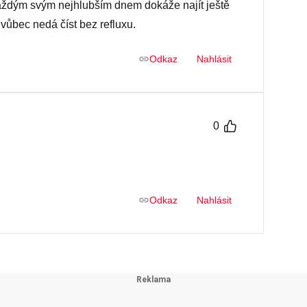
ždým svým nejhlubším dnem dokáže najít ještě
 vůbec nedá číst bez refluxu.
Odkaz
Nahlásit
0
Odkaz
Nahlásit