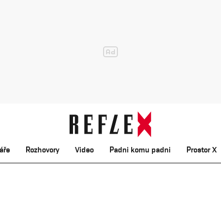
áře
Rozhovory
Video
Padni komu padni
Prostor X