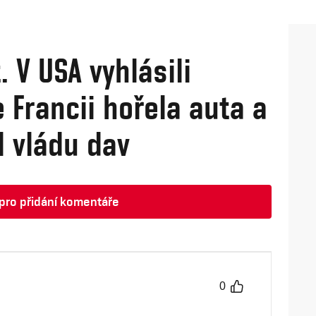
. V USA vyhlásili
 Francii hořela auta a
al vládu dav
t pro přidání komentáře
0