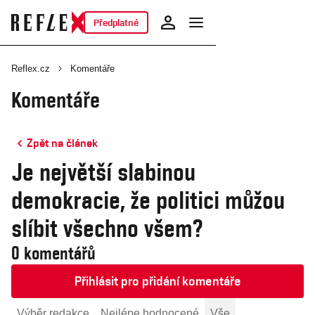
Předplatné
Reflex.cz
Komentáře
Komentáře
Zpět na článek
Je největší slabinou
demokracie, že politici můžou
slíbit všechno všem?
0 komentářů
Přihlásit pro přidání komentáře
Výběr redakce
Nejlépe hodnocené
Vše