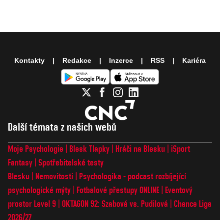
Kontakty
Redakce
Inzerce
RSS
Kariéra
Další témata z našich webů
Moje Psychologie
Blesk Tlapky
Hráči na Blesku
iSport
Fantasy
Spotřebitelské testy
Blesku
Nemovitosti
Psychologika - podcast rozbíjející
psychologické mýty
Fotbalové přestupy ONLINE
Eventový
prostor Level 9
OKTAGON 92: Szabová vs. Pudilová
Chance Liga
2026/27