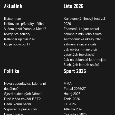
Aktuálně
Léto 2026
Epicentrum
Karlovarský filmový festival
Neštovice: příznaky, léčba
2026
V čem jezdí Yamal a Mesii?
Znamení, že jste potkali
Kvízy pro seniory
někoho z minulého života
Kalendář úplňků 2026
Astronomické úkazy 2026:
Co je bodycount?
zatmění slunce a další
Jak obléci miminko při
vysokých teplotách?
Jak na dokonalé letní mojito
6 lehkých letních salátů
Politika
Sport 2026
Nová superdávka: kdo na ní
MMA
dosáhne?
Fotbal 2026/27
Sjezd sudetských Němců
Hokej 2026
Proč vláda zavádí EET?
Tenis 2026
Padni komu padni
F1 2026
Výpověď z práce vzor
Atletika 2026
Divoký kačer
Cyklistika 2026