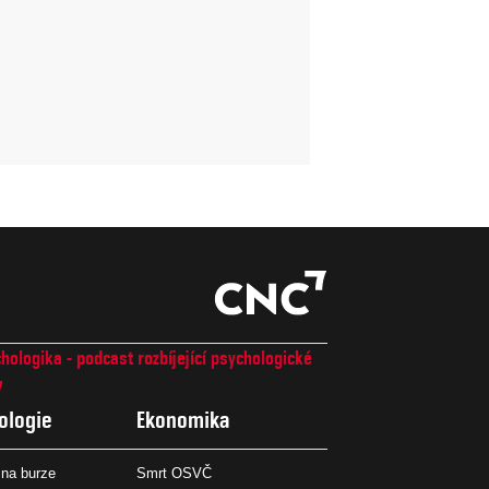
hologika - podcast rozbíjející psychologické
7
ologie
Ekonomika
na burze
Smrt OSVČ