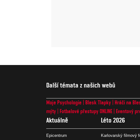
Další témata z našich webů
Moje Psychologie
Blesk Tlapky
Hráči na Ble
mýty
Fotbalové přestupy ONLINE
Eventový pr
Aktuálně
Léto 2026
Epicentrum
Karlovarský filmový f