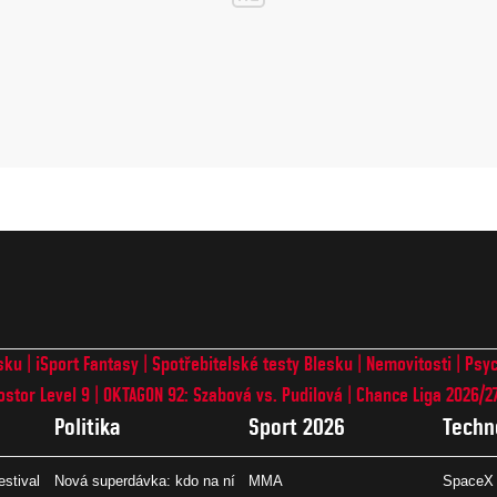
sku
iSport Fantasy
Spotřebitelské testy Blesku
Nemovitosti
Psyc
ostor Level 9
OKTAGON 92: Szabová vs. Pudilová
Chance Liga 2026/2
Politika
Sport 2026
Techn
estival
Nová superdávka: kdo na ní
MMA
SpaceX 