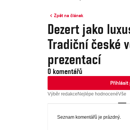
Zpět na článek
Dezert jako luxu
Tradiční české 
prezentací
0 komentářů
Přihlási
Výběr redakce
Nejlépe hodnocené
Vše
Seznam komentářů je prázdný.