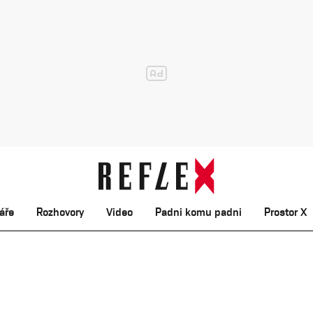
áře
Rozhovory
Video
Padni komu padni
Prostor X