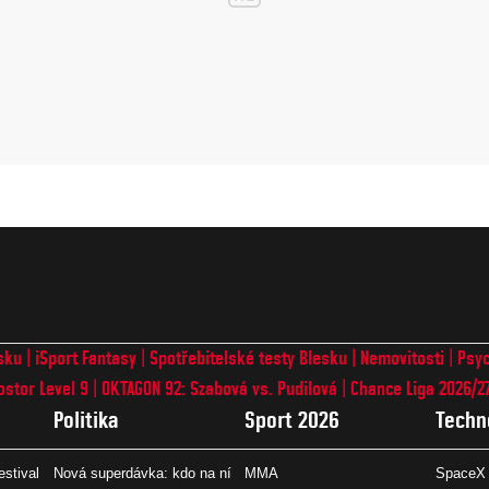
sku
iSport Fantasy
Spotřebitelské testy Blesku
Nemovitosti
Psyc
ostor Level 9
OKTAGON 92: Szabová vs. Pudilová
Chance Liga 2026/2
Politika
Sport 2026
Techn
estival
Nová superdávka: kdo na ní
MMA
SpaceX 