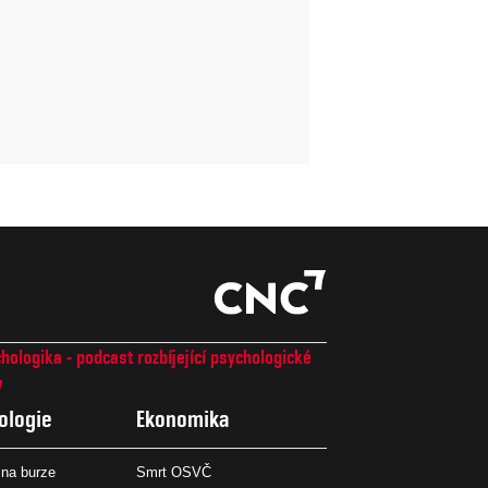
hologika - podcast rozbíjející psychologické
7
ologie
Ekonomika
na burze
Smrt OSVČ