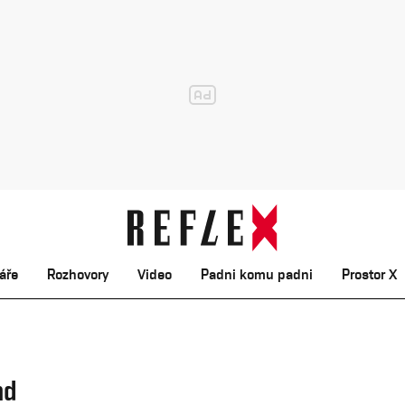
áře
Rozhovory
Video
Padni komu padni
Prostor X
nd