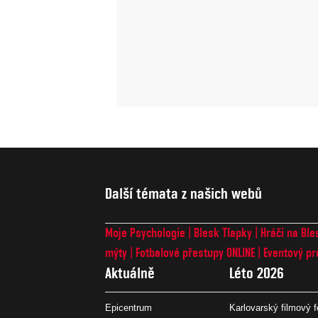
Další témata z našich webů
Moje Psychologie
Blesk Tlapky
Hráči na Ble
mýty
Fotbalové přestupy ONLINE
Eventový pr
Aktuálně
Léto 2026
Epicentrum
Karlovarský filmový f