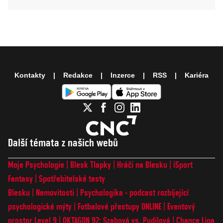
Kontakty
Redakce
Inzerce
RSS
Kariéra
Další témata z našich webů
Moje Psychologie
Blesk Tlapky
Hráči na Blesku
iSport
Fantasy
Spotřebitelské testy
Blesku
Nemovitosti
Psychologika - podcast rozbíjející
psychologické mýty
Fotbalové přestupy ONLINE
Eventový
prostor Level 9
OKTAGON 92: Szabová vs. Pudilová
Chance Liga