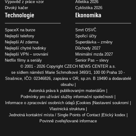
Výpověď z práce vzor
Atletika 2026
Divoký kačer
Cyklistika 2026
Technologie
Ekonomika
SpaceX na burze
Smrt OSVČ
Nejlepší telefony
Spořicí účty
Nejlepší AI zdarma
Superdávka – změny
Nejlepší chytré hodinky
Důchody 2027
Nejlepší VPN – srovnání
Minimální mzda 2027
Netflix filmy a seriály
Senior Pas – slevy
© 2001 - 2026 Copyright
CZECH NEWS CENTER a.s.
se sídlem náměstí Marie Schmolkové 3493/1, 100 00 Praha 10 -
Strašnice, IČO: 02346826, zapsána v OR, sp.zn. B 19490 a dodavatelé
obsahu
Autorská práva k publikovaným materiálům
Podmínky pro užívání služby informační společnosti
Informace o zpracování osobních údajů
Cookies
Nastavení soukromí
Vlastnická struktura
Jednotná kontaktní místa / Single Points of Contact
Etický kodex
Povinně zveřejňované informace