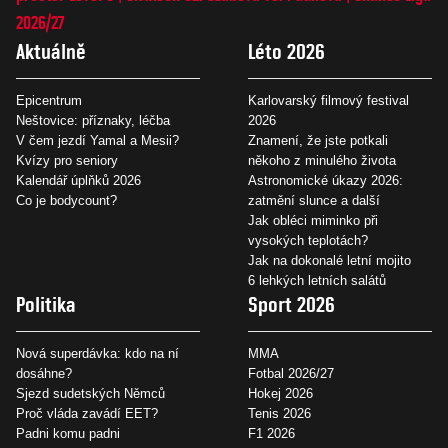
2026/27
Aktuálně
Léto 2026
Epicentrum
Karlovarský filmový festival
Neštovice: příznaky, léčba
2026
V čem jezdí Yamal a Mesii?
Znamení, že jste potkali
Kvízy pro seniory
někoho z minulého života
Kalendář úplňků 2026
Astronomické úkazy 2026:
Co je bodycount?
zatmění slunce a další
Jak obléci miminko při
vysokých teplotách?
Jak na dokonalé letní mojito
6 lehkých letních salátů
Politika
Sport 2026
Nová superdávka: kdo na ní
MMA
dosáhne?
Fotbal 2026/27
Sjezd sudetských Němců
Hokej 2026
Proč vláda zavádí EET?
Tenis 2026
Padni komu padni
F1 2026