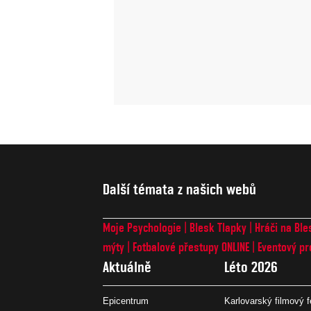
Další témata z našich webů
Moje Psychologie
Blesk Tlapky
Hráči na Ble
mýty
Fotbalové přestupy ONLINE
Eventový pr
Aktuálně
Léto 2026
Epicentrum
Karlovarský filmový f