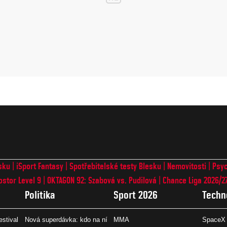
sku
iSport Fantasy
Spotřebitelské testy Blesku
Nemovitosti
Psyc
ostor Level 9
OKTAGON 92: Szabová vs. Pudilová
Chance Liga 2026/2
Politika
Sport 2026
Techn
estival
Nová superdávka: kdo na ní
MMA
SpaceX 