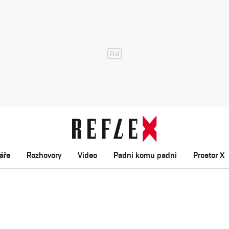
áře
Rozhovory
Video
Padni komu padni
Prostor X