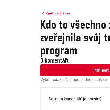
Zpět na článek
Kdo to všechno 
zveřejnila svůj 
program
0 komentářů
Přihlási
Výběr redakce
Nejlépe hodnocené
Vše
Seznam komentářů je prázdný.