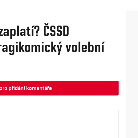
zaplatí? ČSSD
tragikomický volební
t pro přidání komentáře