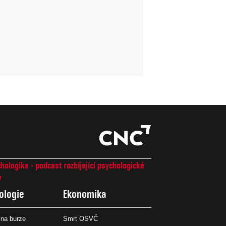
hologika - podcast rozbíjející psychologické
7
ologie
Ekonomika
na burze
Smrt OSVČ