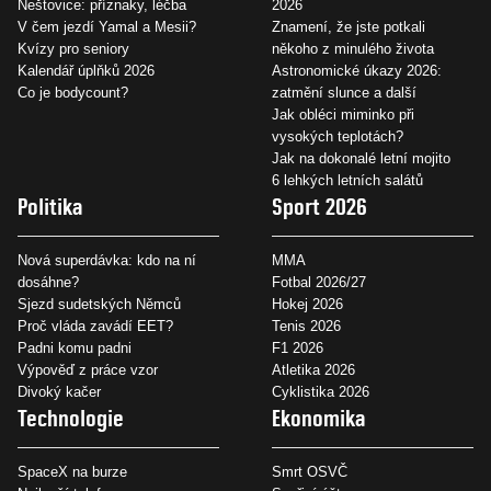
Neštovice: příznaky, léčba
2026
V čem jezdí Yamal a Mesii?
Znamení, že jste potkali
Kvízy pro seniory
někoho z minulého života
Kalendář úplňků 2026
Astronomické úkazy 2026:
Co je bodycount?
zatmění slunce a další
Jak obléci miminko při
vysokých teplotách?
Jak na dokonalé letní mojito
6 lehkých letních salátů
Politika
Sport 2026
Nová superdávka: kdo na ní
MMA
dosáhne?
Fotbal 2026/27
Sjezd sudetských Němců
Hokej 2026
Proč vláda zavádí EET?
Tenis 2026
Padni komu padni
F1 2026
Výpověď z práce vzor
Atletika 2026
Divoký kačer
Cyklistika 2026
Technologie
Ekonomika
SpaceX na burze
Smrt OSVČ