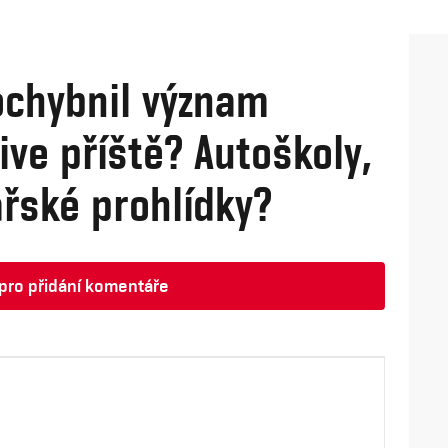
ochybnil význam
ive příště? Autoškoly,
ařské prohlídky?
t pro přidání komentáře