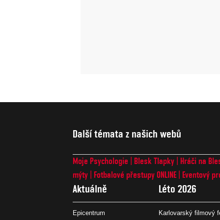
Další témata z našich webů
Moje Psychologie
Blesk Tlapky
Hráči na Ble
mýty
Fotbalové přestupy ONLINE
Eventový pr
Aktuálně
Léto 2026
Epicentrum
Karlovarský filmový f