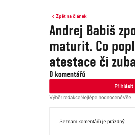
Zpět na článek
Andrej Babiš zp
maturit. Co popl
atestace či zub
0 komentářů
Přihlási
Výběr redakce
Nejlépe hodnocené
Vše
Seznam komentářů je prázdný.