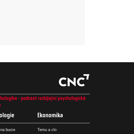
hologika - podcast rozbíjející psychologické
7
ologie
Ekonomika
na burze
Temu a clo