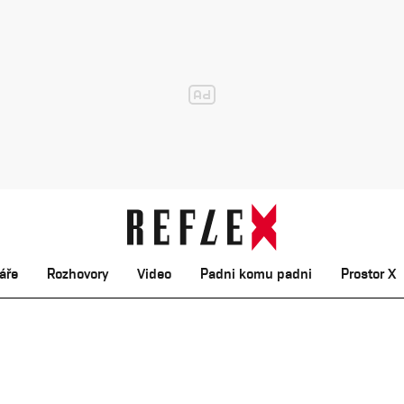
áře
Rozhovory
Video
Padni komu padni
Prostor X