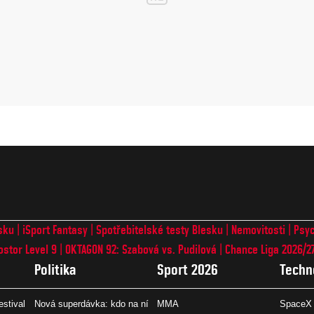
sku
iSport Fantasy
Spotřebitelské testy Blesku
Nemovitosti
Psyc
ostor Level 9
OKTAGON 92: Szabová vs. Pudilová
Chance Liga 2026/2
Politika
Sport 2026
Techn
estival
Nová superdávka: kdo na ní
MMA
SpaceX 