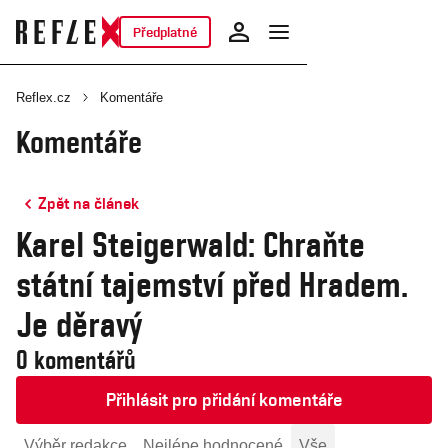
Předplatné
Reflex.cz
Komentáře
Komentáře
Zpět na článek
Karel Steigerwald: Chraňte
státní tajemství před Hradem.
Je děravý
0 komentářů
Přihlásit pro přidání komentáře
Výběr redakce
Nejlépe hodnocené
Vše