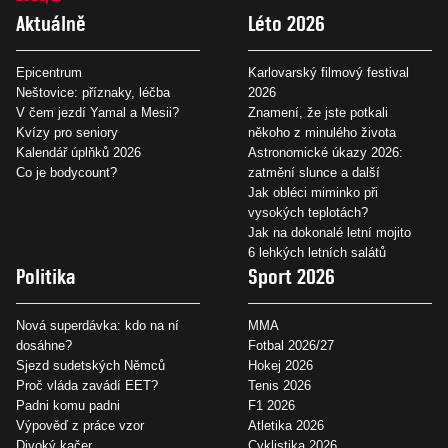
Aktuálně
Léto 2026
Epicentrum
Karlovarský filmový festival
Neštovice: příznaky, léčba
2026
V čem jezdí Yamal a Mesii?
Znamení, že jste potkali
Kvízy pro seniory
někoho z minulého života
Kalendář úplňků 2026
Astronomické úkazy 2026:
Co je bodycount?
zatmění slunce a další
Jak obléci miminko při
vysokých teplotách?
Jak na dokonalé letní mojito
6 lehkých letních salátů
Politika
Sport 2026
Nová superdávka: kdo na ní
MMA
dosáhne?
Fotbal 2026/27
Sjezd sudetských Němců
Hokej 2026
Proč vláda zavádí EET?
Tenis 2026
Padni komu padni
F1 2026
Výpověď z práce vzor
Atletika 2026
Divoký kačer
Cyklistika 2026