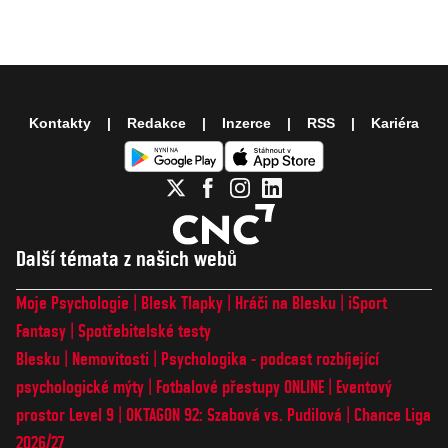
Kontakty
Redakce
Inzerce
RSS
Kariéra
Další témata z našich webů
Moje Psychologie
Blesk Tlapky
Hráči na Blesku
iSport
Fantasy
Spotřebitelské testy
Blesku
Nemovitosti
Psychologika - podcast rozbíjející
psychologické mýty
Fotbalové přestupy ONLINE
Eventový
prostor Level 9
OKTAGON 92: Szabová vs. Pudilová
Chance Liga
2026/27