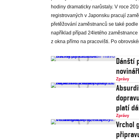
hodiny dramaticky narůstaly. V roce 2016 
registrovaných v Japonsku pracují zamě
přetěžování zaměstnanců se také podle
například případ 24letého zaměstnance r
z okna přímo na pracovišti. Po obrovské
Dánští 
novinář
Zprávy
Absurdi
dopravu
platí dá
Zprávy
Vrchol 
připrav