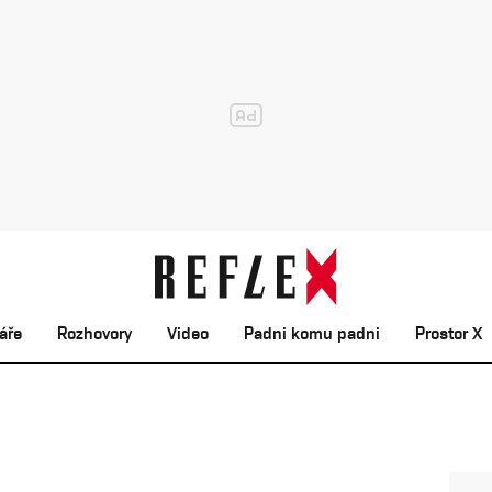
áře
Rozhovory
Video
Padni komu padni
Prostor X