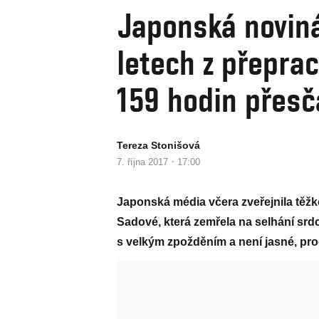
Japonská noviná
letech z přepra
159 hodin přes
Tereza Stonišová
·
7. října 2017
17:00
Japonská média včera zveřejnila těžk
Sadové, která zemřela na selhání srd
s velkým zpožděním a není jasné, pro