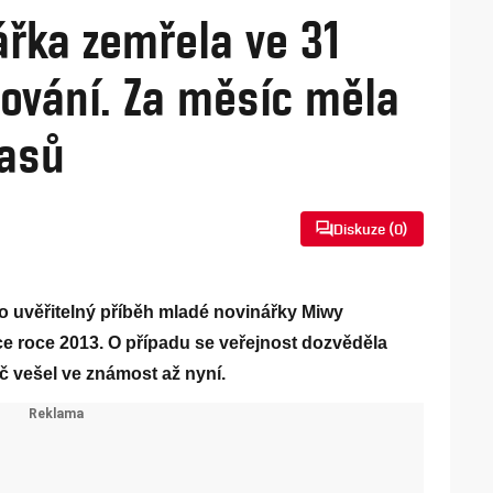
řka zemřela ve 31
cování. Za měsíc měla
časů
Diskuze (
0
)
o uvěřitelný příběh mladé novinářky Miwy
ce roce 2013. O případu se veřejnost dozvěděla
č vešel ve známost až nyní.