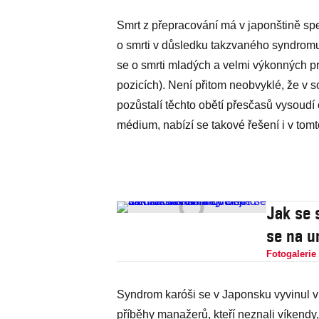
Smrt z přepracování má v japonštině spe
o smrti v důsledku takzvaného syndromu 
se o smrti mladých a velmi výkonných p
pozicích). Není přitom neobvyklé, že v 
pozůstalí těchto obětí přesčasů vysoud
médium, nabízí se takové řešení i v tomt
Jak se 
se na u
Fotogalerie
Syndrom karóši se v Japonsku vyvinul v 
příběhy manažerů, kteří neznali víkendy