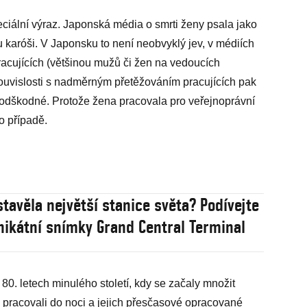
ciální výraz. Japonská média o smrti ženy psala jako
karóši. V Japonsku to není neobvyklý jev, v médiích
racujících (většinou mužů či žen na vedoucích
souvislosti s nadměrným přetěžováním pracujících pak
í odškodné. Protože žena pracovala pro veřejnoprávní
o případě.
stavěla největší stanice světa? Podívejte
nikátní snímky Grand Central Terminal
80. letech minulého století, kdy se začaly množit
, pracovali do noci a jejich přesčasové opracované