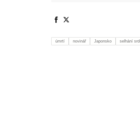
úmrtí
novinář
Japonsko
selhání sr