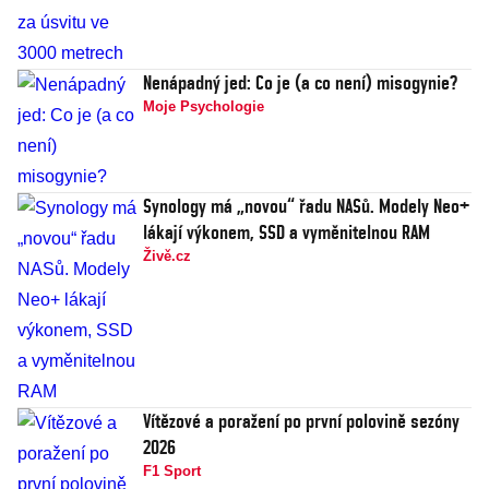
Nenápadný jed: Co je (a co není) misogynie?
Moje Psychologie
Synology má „novou“ řadu NASů. Modely Neo+
lákají výkonem, SSD a vyměnitelnou RAM
Živě.cz
Vítězové a poražení po první polovině sezóny
2026
F1 Sport