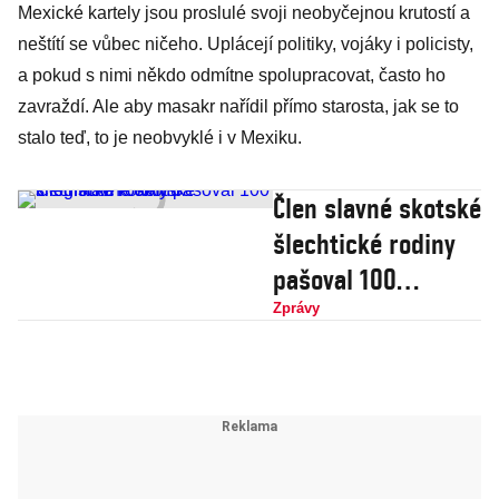
Mexické kartely jsou proslulé svoji neobyčejnou krutostí a
neštítí se vůbec ničeho. Uplácejí politiky, vojáky i policisty,
a pokud s nimi někdo odmítne spolupracovat, často ho
zavraždí. Ale aby masakr nařídil přímo starosta, jak se to
stalo teď, to je neobvyklé i v Mexiku.
Člen slavné skotské
šlechtické rodiny
pašoval 100
kilogramů kokainu
Zprávy