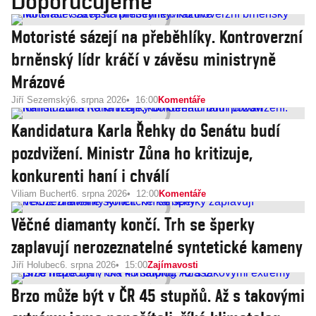
Doporučujeme
Motoristé sázejí na přeběhlíky. Kontroverzní
brněnský lídr kráčí v závěsu ministryně
Mrázové
Jiří Sezemský
6. srpna 2026
16:00
Komentáře
Kandidatura Karla Řehky do Senátu budí
pozdvižení. Ministr Zůna ho kritizuje,
konkurenti haní i chválí
Viliam Buchert
6. srpna 2026
12:00
Komentáře
Věčné diamanty končí. Trh se šperky
zaplavují nerozeznatelné syntetické kameny
Jiří Holubec
6. srpna 2026
15:00
Zajímavosti
Brzo může být v ČR 45 stupňů. Až s takovými