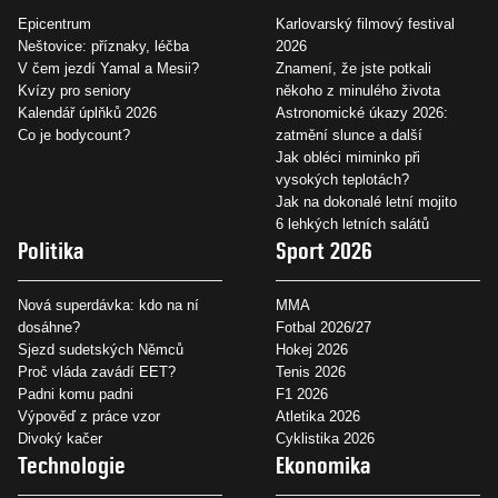
Epicentrum
Karlovarský filmový festival
Neštovice: příznaky, léčba
2026
V čem jezdí Yamal a Mesii?
Znamení, že jste potkali
Kvízy pro seniory
někoho z minulého života
Kalendář úplňků 2026
Astronomické úkazy 2026:
Co je bodycount?
zatmění slunce a další
Jak obléci miminko při
vysokých teplotách?
Jak na dokonalé letní mojito
6 lehkých letních salátů
Politika
Sport 2026
Nová superdávka: kdo na ní
MMA
dosáhne?
Fotbal 2026/27
Sjezd sudetských Němců
Hokej 2026
Proč vláda zavádí EET?
Tenis 2026
Padni komu padni
F1 2026
Výpověď z práce vzor
Atletika 2026
Divoký kačer
Cyklistika 2026
Technologie
Ekonomika