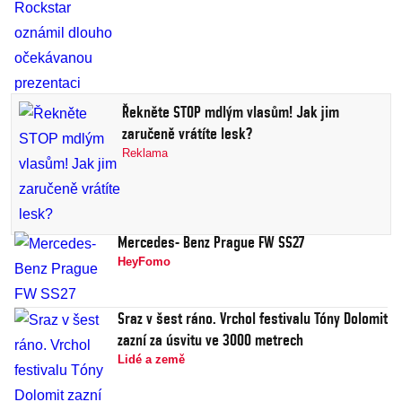
Řekněte STOP mdlým vlasům! Jak jim
zaručeně vrátíte lesk?
Reklama
Mercedes- Benz Prague FW SS27
HeyFomo
Sraz v šest ráno. Vrchol festivalu Tóny Dolomit
zazní za úsvitu ve 3000 metrech
Lidé a země