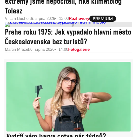
extrémy jsme nepočítali, říká klimatolog
Tolasz
Viliam Buchert
6. srpna 2026
13:00
Rozhovory
Praha roku 1975: Jak vypadalo hlavní město
Československa bez turistů?
Martin Mrázek
6. srpna 2026
14:00
Fotogalerie
Vydrží vám barva sotva pár týdnů?