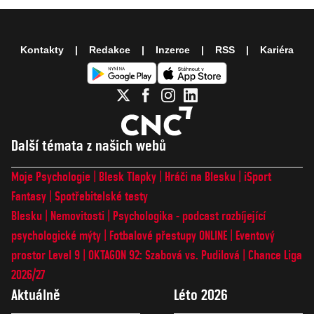
Kontakty
Redakce
Inzerce
RSS
Kariéra
Další témata z našich webů
Moje Psychologie
Blesk Tlapky
Hráči na Blesku
iSport
Fantasy
Spotřebitelské testy
Blesku
Nemovitosti
Psychologika - podcast rozbíjející
psychologické mýty
Fotbalové přestupy ONLINE
Eventový
prostor Level 9
OKTAGON 92: Szabová vs. Pudilová
Chance Liga
2026/27
Aktuálně
Léto 2026