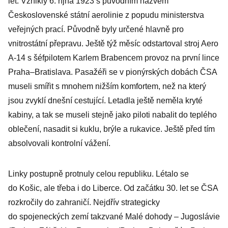
let. Vznikly 6. října 1923 s původním názvem
Československé státní aerolinie z popudu ministerstva
veřejných prací. Původně byly určené hlavně pro
vnitrostátní přepravu. Ještě týž měsíc odstartoval stroj Aero
A-14 s šéfpilotem Karlem Brabencem provoz na první lince
Praha–Bratislava. Pasažéři se v pionýrských dobách ČSA
museli smířit s mnohem nižším komfortem, než na který
jsou zvyklí dnešní cestující. Letadla ještě neměla kryté
kabiny, a tak se museli stejně jako piloti nabalit do teplého
oblečení, nasadit si kuklu, brýle a rukavice. Ještě před tím
absolvovali kontrolní vážení.
Linky postupně protnuly celou republiku. Létalo se
do Košic, ale třeba i do Liberce. Od začátku 30. let se ČSA
rozkročily do zahraničí. Nejdřív strategicky
do spojeneckých zemí takzvané Malé dohody – Jugoslávie