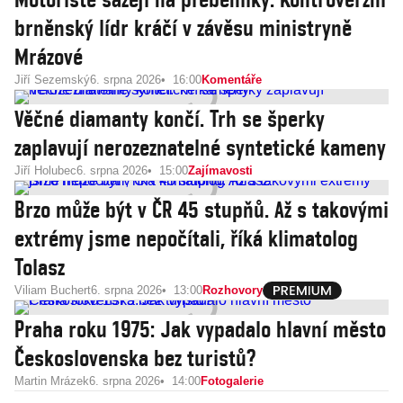
brněnský lídr kráčí v závěsu ministryně
Mrázové
Jiří Sezemský
6. srpna 2026
16:00
Komentáře
Věčné diamanty končí. Trh se šperky
zaplavují nerozeznatelné syntetické kameny
Jiří Holubec
6. srpna 2026
15:00
Zajímavosti
Brzo může být v ČR 45 stupňů. Až s takovými
extrémy jsme nepočítali, říká klimatolog
Tolasz
Viliam Buchert
6. srpna 2026
13:00
Rozhovory
Praha roku 1975: Jak vypadalo hlavní město
Československa bez turistů?
Martin Mrázek
6. srpna 2026
14:00
Fotogalerie