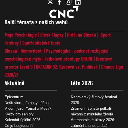
Další témata z našich webů
Moje Psychologie
Blesk Tlapky
Hráči na Blesku
iSport
Fantasy
Spotřebitelské testy
Blesku
Nemovitosti
Psychologika - podcast rozbíjející
psychologické mýty
Fotbalové přestupy ONLINE
Eventový
prostor Level 9
OKTAGON 92: Szabová vs. Pudilová
Chance Liga
2026/27
Aktuálně
Léto 2026
Epicentrum
Karlovarský filmový festival
Neštovice: příznaky, léčba
2026
V čem jezdí Yamal a Mesii?
Znamení, že jste potkali
Kvízy pro seniory
někoho z minulého života
Kalendář úplňků 2026
Astronomické úkazy 2026:
Co je bodycount?
zatmění slunce a další