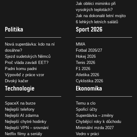
Jak obléci miminko při
vysokých teplotách?
Jak na dokonalé letní mojito
6 lehkých letních salátů
Politika
Sport 2026
Nová superdávka: kdo na ní
MMA
dosáhne?
Fotbal 2026/27
Sjezd sudetských Němců
Hokej 2026
Proč vláda zavádí EET?
Tenis 2026
Padni komu padni
F1 2026
Výpověď z práce vzor
Atletika 2026
Divoký kačer
Cyklistika 2026
Technologie
Ekonomika
SpaceX na burze
Temu a clo
Nejlepší telefony
Spořicí účty
Nejlepší AI zdarma
Superdávka – změny
Nejlepší chytré hodinky
Chybějící roky k důchodu
Nejlepší VPN – srovnání
Minimální mzda 2027
Netflix filmy a seriály
Vedro v práci