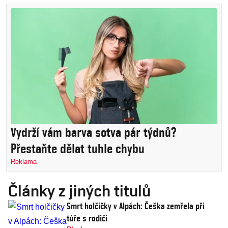
Vydrží vám barva sotva pár týdnů?
Přestaňte dělat tuhle chybu
Reklama
Články z jiných titulů
Smrt holčičky v Alpách: Češka zemřela při
túře s rodiči