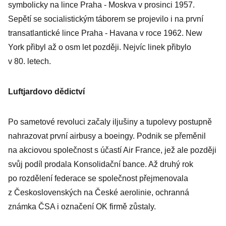
symbolicky na lince Praha - Moskva v prosinci 1957.
Sepětí se socialistickým táborem se projevilo i na první
transatlantické lince Praha - Havana v roce 1962. New
York přibyl až o osm let později. Nejvíc linek přibylo
v 80. letech.
Luftjardovo dědictví
Po sametové revoluci začaly iljušiny a tupolevy postupně
nahrazovat první airbusy a boeingy. Podnik se přeměnil
na akciovou společnost s účastí Air France, jež ale později
svůj podíl prodala Konsolidační bance. Až druhý rok
po rozdělení federace se společnost přejmenovala
z Československých na České aerolinie, ochranná
známka ČSA i označení OK firmě zůstaly.