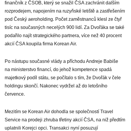
finančník z ČSOB, který se snažil ČSA zachránit dalším
rozprodejem, napojením na ruzyňské letiště a zastřešením
pod Český aeroholding. Počet zaměstnanců klesl ze čtyř
tisíc na současných necelých 900 lidí. Za Dvořáka se také
podařilo najít strategického partnera, více než 40 procent
akcií ČSA koupila firma Korean Air.
Po nástupu současné vlády a příchodu Andreje Babiše
na ministerstvo financí, do jehož kompetence spadá
majetkový podíl státu, se počítalo s tím, že Dvořák v čele
holdingu skončí. Nakonec vydržel až do letošního
července.
Mezitím se Korean Air dohodla se společností Travel
Service na prodeji zhruba třetiny akcií ČSA, na niž předtím
uplatnili Korejci opci. Transakci nyní posuzují