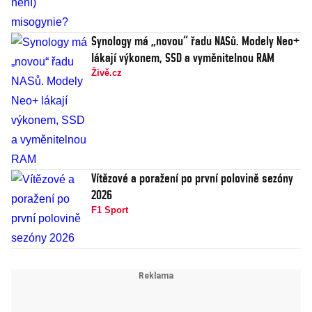
Synology má „novou“ řadu NASů. Modely Neo+
lákají výkonem, SSD a vyměnitelnou RAM
Živě.cz
Vítězové a poražení po první polovině sezóny
2026
F1 Sport