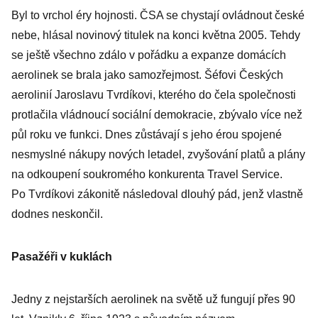
Byl to vrchol éry hojnosti. ČSA se chystají ovládnout české
nebe, hlásal novinový titulek na konci května 2005. Tehdy
se ještě všechno zdálo v pořádku a expanze domácích
aerolinek se brala jako samozřejmost. Šéfovi Českých
aerolinií Jaroslavu Tvrdíkovi, kterého do čela společnosti
protlačila vládnoucí sociální demokracie, zbývalo více než
půl roku ve funkci. Dnes zůstávají s jeho érou spojené
nesmyslné nákupy nových letadel, zvyšování platů a plány
na odkoupení soukromého konkurenta Travel Service.
Po Tvrdíkovi zákonitě následoval dlouhý pád, jenž vlastně
dodnes neskončil.
Pasažéři v kuklách
Jedny z nejstarších aerolinek na světě už fungují přes 90