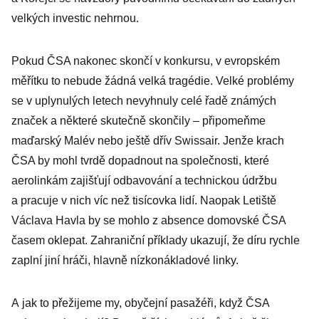
velkých investic nehrnou.
Pokud ČSA nakonec skončí v konkursu, v evropském
měřítku to nebude žádná velká tragédie. Velké problémy
se v uplynulých letech nevyhnuly celé řadě známých
značek a některé skutečně skončily – připomeňme
maďarský Malév nebo ještě dřív Swissair. Jenže krach
ČSA by mohl tvrdě dopadnout na společnosti, které
aerolinkám zajišťují odbavování a technickou údržbu
a pracuje v nich víc než tisícovka lidí. Naopak Letiště
Václava Havla by se mohlo z absence domovské ČSA
časem oklepat. Zahraniční příklady ukazují, že díru rychle
zaplní jiní hráči, hlavně nízkonákladové linky.
A jak to přežijeme my, obyčejní pasažéři, když ČSA