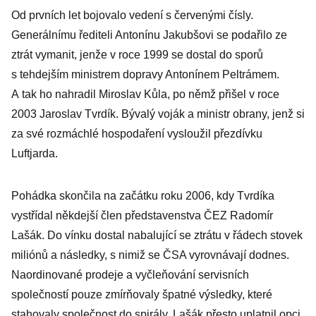
Od prvních let bojovalo vedení s červenými čísly.
Generálnímu řediteli Antonínu Jakubšovi se podařilo ze
ztrát vymanit, jenže v roce 1999 se dostal do sporů
s tehdejším ministrem dopravy Antonínem Peltrámem.
A tak ho nahradil Miroslav Kůla, po němž přišel v roce
2003 Jaroslav Tvrdík. Bývalý voják a ministr obrany, jenž si
za své rozmáchlé hospodaření vysloužil přezdívku
Luftjarda.
Pohádka skončila na začátku roku 2006, kdy Tvrdíka
vystřídal někdejší člen představenstva ČEZ Radomír
Lašák. Do vínku dostal nabalující se ztrátu v řádech stovek
miliónů a následky, s nimiž se ČSA vyrovnávají dodnes.
Naordinované prodeje a vyčleňování servisních
společností pouze zmírňovaly špatné výsledky, které
stahovaly společnost do spirály. Lašák přes­to uplatnil opci