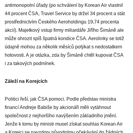
antimonopolní úřady (po schválení by Korean Air vlastnil
44 procent ČSA, Travel Service by držel 34 procent a stát
prostřednictvím Českého Aeroholdingu 19,74 procenta
akcií). Majetkový vstup firmy miliardáře Jiřího Šimáně ale
může ohrozit spíš špatná kondice ČSA. Aerolinky se totiž
údajně mohou za několik měsíců potýkat s nedostatkem
hotovosti. A je otázka, zda by Šimáně chtěl kupovat ČSA
i za takových podmínek.
Záleží na Korejcích
Politici řeší, jak ČSA pomoci. Podle představ ministra
financí Andreje Babiše by akcionáři měli vytáhnout
společnost z nejhoršího navýšením základního jmění.
Jenže k tomu by ministr musel získat souhlas Korean Air
a Korejci se navzdory původnímu očekávání do žádných