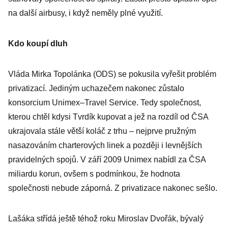
na další airbusy, i když neměly plné využití.
Kdo koupí dluh
Vláda Mirka Topolánka (ODS) se pokusila vyřešit problém
privatizací. Jediným uchazečem nakonec zůstalo
konsorcium Unimex–Tra­vel Service. Tedy společnost,
kterou chtěl kdysi Tvrdík kupovat a jež na rozdíl od ČSA
ukrajovala stále větší koláč z trhu – nejprve pružným
nasazováním charterových linek a později i levnějších
pravidelných spojů. V září 2009 Unimex nabídl za ČSA
miliardu korun, ovšem s podmínkou, že hodnota
společnosti nebude záporná. Z privatizace nakonec sešlo.
Lašáka střídá ještě téhož roku Miroslav Dvořák, bývalý