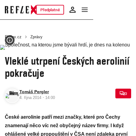
Předplatné
Reflex.cz
Zprávy
Vleklé utrpení Českých aerolinií
pokračuje
Tomáš Pergler
0
·
4. října 2014
14:00
České aerolinie patří mezi značky, které pro Čechy
znamenají něco víc než obyčejný název firmy. I když
ohlášené velké propouštění v ČSA není zdaleka první