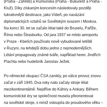
(Praha - Záhřeb) a Rumunska (Praha - Bukurešť a Praha -
Kluž). Díky získaným koncesím následovaly později
lukrativnější destinace, jako Vídeň, po navázání
diplomatických vztahů se Sovětským svazem i Moskva.
Na konci 30. let se začalo létat také do Bruselu, Paříže,
Říma nebo Štrasburku. Od jara 1937 se místo aeroportu
v Praze - Kbelích používalo nově vybudované letiště
v Ruzyni, na tehdejší dobu jedno z nejmodernějších.
Létání propagovaly známé tváře, například herec Jindřich
Plachta nebo hudebník Jaroslav Ježek.
Po německé okupaci ČSA zanikly, po válce provoz znovu
začal v září 1945. Dva roky nato začaly stroje létat
mezikontinentálně. Nejdříve do Káhiry a Ankary. Během
komunistické éry se společnost musela přeorientovat
na sovětské stroje, s nimiž vstoupila do proudového věku –