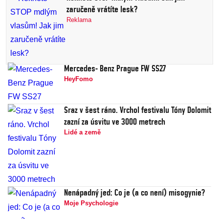
zaručeně vrátíte lesk?
Reklama
Mercedes- Benz Prague FW SS27
HeyFomo
Sraz v šest ráno. Vrchol festivalu Tóny Dolomit
zazní za úsvitu ve 3000 metrech
Lidé a země
Nenápadný jed: Co je (a co není) misogynie?
Moje Psychologie