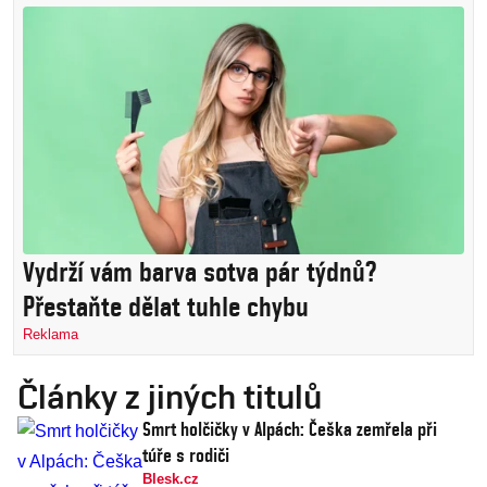
Vydrží vám barva sotva pár týdnů?
Přestaňte dělat tuhle chybu
Reklama
Články z jiných titulů
Smrt holčičky v Alpách: Češka zemřela při
túře s rodiči
Blesk.cz