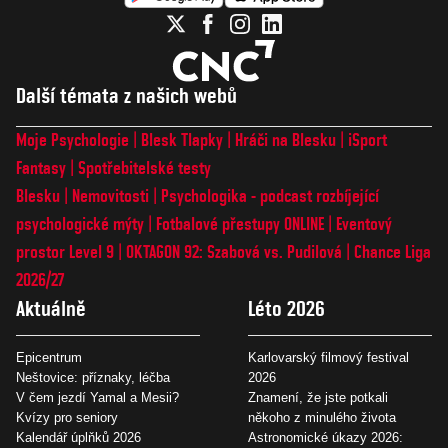
Další témata z našich webů
Moje Psychologie
Blesk Tlapky
Hráči na Blesku
iSport
Fantasy
Spotřebitelské testy
Blesku
Nemovitosti
Psychologika - podcast rozbíjející
psychologické mýty
Fotbalové přestupy ONLINE
Eventový
prostor Level 9
OKTAGON 92: Szabová vs. Pudilová
Chance Liga
2026/27
Aktuálně
Léto 2026
Epicentrum
Karlovarský filmový festival
Neštovice: příznaky, léčba
2026
V čem jezdí Yamal a Mesii?
Znamení, že jste potkali
Kvízy pro seniory
někoho z minulého života
Kalendář úplňků 2026
Astronomické úkazy 2026: