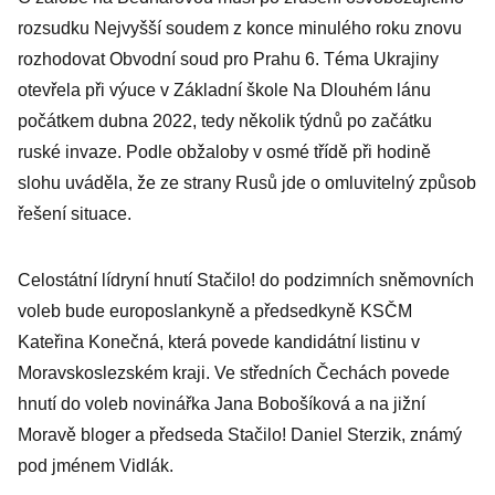
rozsudku Nejvyšší soudem z konce minulého roku znovu
rozhodovat Obvodní soud pro Prahu 6. Téma Ukrajiny
otevřela při výuce v Základní škole Na Dlouhém lánu
počátkem dubna 2022, tedy několik týdnů po začátku
ruské invaze. Podle obžaloby v osmé třídě při hodině
slohu uváděla, že ze strany Rusů jde o omluvitelný způsob
řešení situace.
Celostátní lídryní hnutí Stačilo! do podzimních sněmovních
voleb bude europoslankyně a předsedkyně KSČM
Kateřina Konečná, která povede kandidátní listinu v
Moravskoslezském kraji. Ve středních Čechách povede
hnutí do voleb novinářka Jana Bobošíková a na jižní
Moravě bloger a předseda Stačilo! Daniel Sterzik, známý
pod jménem Vidlák.