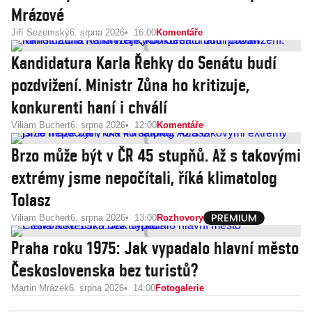
Mrázové
Jiří Sezemský
6. srpna 2026
16:00
Komentáře
Kandidatura Karla Řehky do Senátu budí
pozdvižení. Ministr Zůna ho kritizuje,
konkurenti haní i chválí
Viliam Buchert
6. srpna 2026
12:00
Komentáře
Brzo může být v ČR 45 stupňů. Až s takovými
extrémy jsme nepočítali, říká klimatolog
Tolasz
Viliam Buchert
6. srpna 2026
13:00
Rozhovory
Praha roku 1975: Jak vypadalo hlavní město
Československa bez turistů?
Martin Mrázek
6. srpna 2026
14:00
Fotogalerie