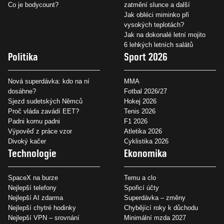
Co je bodycount?
zatmění slunce a další
Jak obléci miminko při
vysokých teplotách?
Jak na dokonalé letní mojito
6 lehkých letních salátů
Politika
Sport 2026
Nová superdávka: kdo na ní
MMA
dosáhne?
Fotbal 2026/27
Sjezd sudetských Němců
Hokej 2026
Proč vláda zavádí EET?
Tenis 2026
Padni komu padni
F1 2026
Výpověď z práce vzor
Atletika 2026
Divoký kačer
Cyklistika 2026
Technologie
Ekonomika
SpaceX na burze
Temu a clo
Nejlepší telefony
Spořicí účty
Nejlepší AI zdarma
Superdávka – změny
Nejlepší chytré hodinky
Chybějící roky k důchodu
Nejlepší VPN – srovnání
Minimální mzda 2027