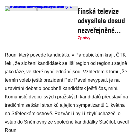
Finská televize
odvysílala dosud
nezveřejněné
záběry z atentátu
Zprávy
na Roberta Fica
Roun, který povede kandidátku v Pardubickém kraji, ČTK
řekl, že složení kandidátek se liší region od regionu stejně
jako fáze, ve které nyní jednání jsou. Vzhledem k tomu, že
termín voleb ještě prezident Petr Pavel nevypsal, je na
uzavírání debat o podobně kandidátek ještě čas, míní.
Komunisté dvojici svých pražských kandidátů představí na
tradičním setkání straníků a jejich sympatizantů 1. května
na Střeleckém ostrově. Pozváni i byli i zbylí uchazeči o
vstup do Sněmovny ze společné kandidátky Stačilo!, uvedl
Roun.