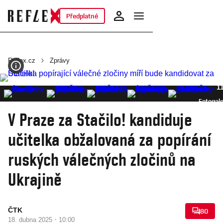
Předplatné
Reflex.cz
Zprávy
1
Fotogale
V Praze za Stačilo! kandiduje
učitelka obžalovaná za popírání
ruských válečných zločinů na
Ukrajině
ČTK
80
·
18. dubna 2025
10:00