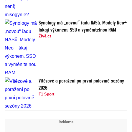
Synology má „novou“ řadu NASů. Modely Neo+
lákají výkonem, SSD a vyměnitelnou RAM
Živě.cz
Vítězové a poražení po první polovině sezóny
2026
F1 Sport