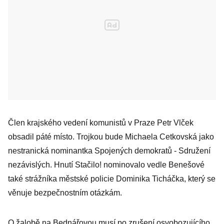
Člen krajského vedení komunistů v Praze Petr Vlček
obsadil páté místo. Trojkou bude Michaela Cetkovská jako
nestranická nominantka Spojených demokratů - Sdružení
nezávislých. Hnutí Stačilo! nominovalo vedle Benešové
také strážníka městské policie Dominika Ticháčka, který se
věnuje bezpečnostním otázkám.
O žalobě na Bednářovou musí po zrušení osvobozujícího