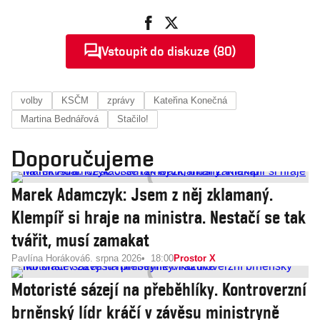
Vstoupit do diskuze (80)
volby
KSČM
zprávy
Kateřina Konečná
Martina Bednářová
Stačilo!
Doporučujeme
Marek Adamczyk: Jsem z něj zklamaný.
Klempíř si hraje na ministra. Nestačí se tak
tvářit, musí zamakat
Pavlína Horáková
6. srpna 2026
18:00
Prostor X
Motoristé sázejí na přeběhlíky. Kontroverzní
brněnský lídr kráčí v závěsu ministryně