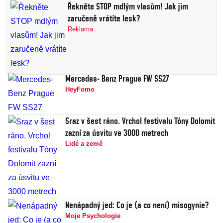
Řekněte STOP mdlým vlasům! Jak jim
zaručeně vrátíte lesk?
Reklama
Mercedes- Benz Prague FW SS27
HeyFomo
Sraz v šest ráno. Vrchol festivalu Tóny Dolomit
zazní za úsvitu ve 3000 metrech
Lidé a země
Nenápadný jed: Co je (a co není) misogynie?
Moje Psychologie