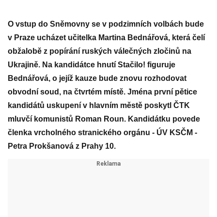
O vstup do Sněmovny se v podzimních volbách bude
v Praze ucházet učitelka Martina Bednářová, která čelí
obžalobě z popírání ruských válečných zločinů na
Ukrajině. Na kandidátce hnutí Stačilo! figuruje
Bednářová, o jejíž kauze bude znovu rozhodovat
obvodní soud, na čtvrtém místě. Jména první pětice
kandidátů uskupení v hlavním městě poskytl ČTK
mluvčí komunistů Roman Roun. Kandidátku povede
členka vrcholného stranického orgánu - ÚV KSČM -
Petra Prokšanová z Prahy 10.