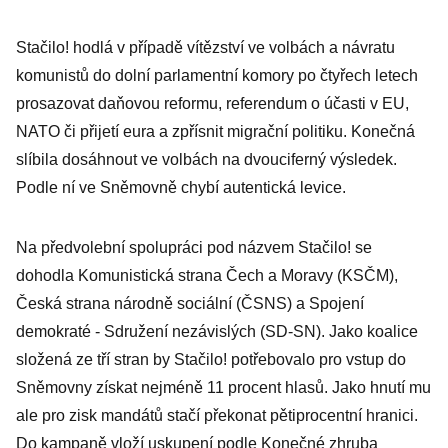
Stačilo! hodlá v případě vítězství ve volbách a návratu
komunistů do dolní parlamentní komory po čtyřech letech
prosazovat daňovou reformu, referendum o účasti v EU,
NATO či přijetí eura a zpřísnit migrační politiku. Konečná
slíbila dosáhnout ve volbách na dvouciferný výsledek.
Podle ní ve Sněmovně chybí autentická levice.
Na předvolební spolupráci pod názvem Stačilo! se
dohodla Komunistická strana Čech a Moravy (KSČM),
Česká strana národně sociální (ČSNS) a Spojení
demokraté - Sdružení nezávislých (SD-SN). Jako koalice
složená ze tří stran by Stačilo! potřebovalo pro vstup do
Sněmovny získat nejméně 11 procent hlasů. Jako hnutí mu
ale pro zisk mandátů stačí překonat pětiprocentní hranici.
Do kampaně vloží uskupení podle Konečné zhruba